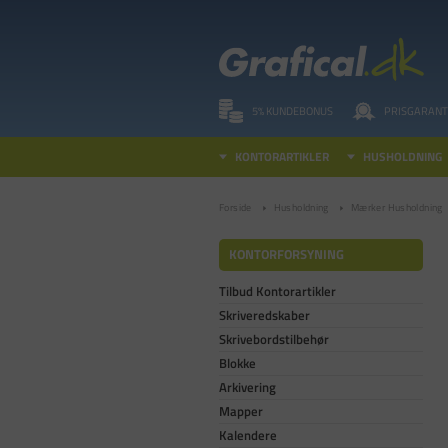
5% KUNDEBONUS
PRISGARANT
KONTORARTIKLER
HUSHOLDNING
Forside
Husholdning
Mærker Husholdning
KONTORFORSYNING
Tilbud Kontorartikler
Skriveredskaber
Skrivebordstilbehør
Blokke
Arkivering
Mapper
Kalendere