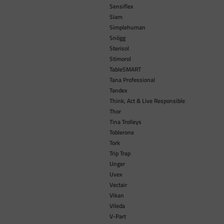
Sensiflex
Siam
Simplehuman
Snögg
Sterisol
Stimorol
TableSMART
Tana Professional
Tandex
Think, Act & Live Responsible
Thor
Tina Trolleys
Toblerone
Tork
Trip Trap
Unger
Uvex
Vectair
Vikan
Vileda
V-Part