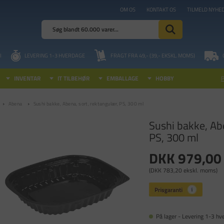
OM OS
KONTAKT OS
TILMELD NYHE
I
LEVERING 1-3 HVERDAGE
FRAGT FRA 49,- (39,- EKSKL. MOMS)
INVENTAR
IT TILBEHØR
EMBALLAGE
HOBBY
Abena
Sushi bakke, Abena, sort, rektangulær, PS, 300 ml
Sushi bakke, Ab
PS, 300 ml
DKK 979,00
(DKK 783,20 ekskl. moms)
På lager - Levering 1-3 hv