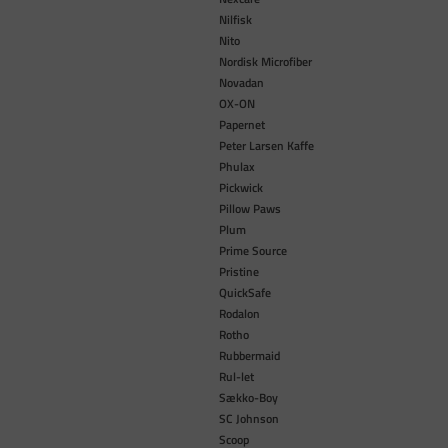
Nilfisk
Nito
Nordisk Microfiber
Novadan
OX-ON
Papernet
Peter Larsen Kaffe
Phulax
Pickwick
Pillow Paws
Plum
Prime Source
Pristine
QuickSafe
Rodalon
Rotho
Rubbermaid
Rul-let
Sækko-Boy
SC Johnson
Scoop