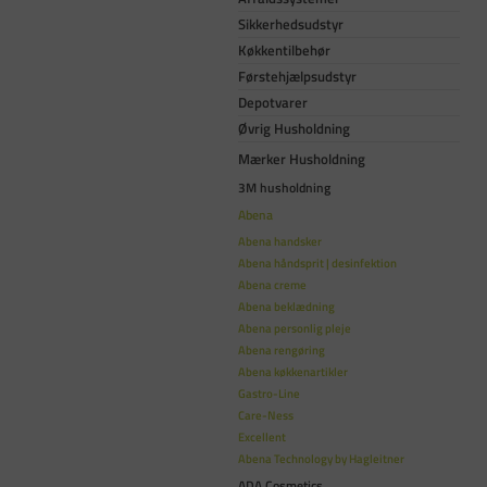
Sikkerhedsudstyr
Køkkentilbehør
Førstehjælpsudstyr
Depotvarer
Øvrig Husholdning
Mærker Husholdning
3M husholdning
Abena
Abena handsker
Abena håndsprit | desinfektion
Abena creme
Abena beklædning
Abena personlig pleje
Abena rengøring
Abena køkkenartikler
Gastro-Line
Care-Ness
Excellent
Abena Technology by Hagleitner
ADA Cosmetics