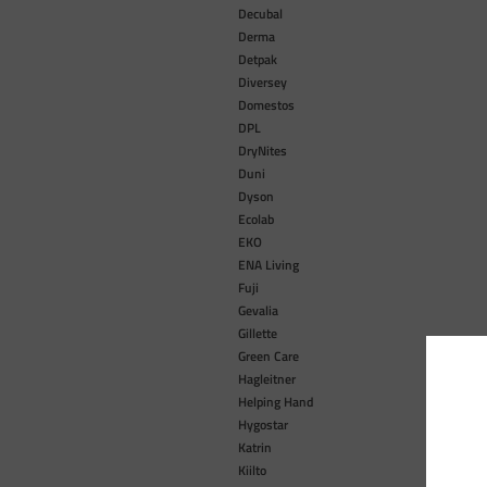
Decubal
Derma
Detpak
Diversey
Domestos
DPL
DryNites
Duni
Dyson
Ecolab
EKO
ENA Living
Fuji
Gevalia
Gillette
Green Care
Hagleitner
Helping Hand
Hygostar
Katrin
Kiilto