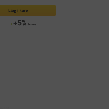
Læg i kurv
+5%
bonus
oxid og