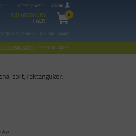
OPRET BRUGER
LOG IND
DSBREV
INDKØBSKURV
0
I ALT:
GRATIS LEVERING FRA 99
9,- (799,- EKSKL. MOMS)
PRISER EKSKL. MOMS
|
PRISER INKL. MOMS
ena, sort, rektangulær,
erdage