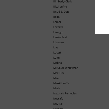
Kimberly-Clark
KitchenPro
Knud E. Dan
Kolmi
Lambi
Lavazza
Lemigo
Leukoplast
Libresse
Liva
Lucart
Lune
Makita
MASCOT Workwear
MaxiFlex
Meet
Merrild kaffe
Miele
Naturals Remedies
Nescafe
Neutral
Nexcare