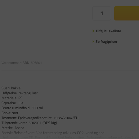
Tilføj huskeliste
Se fragtpriser
Varenummer:
ABN-596801
Sushi bakke
Udførelse: rektangulær
Materiale: PS
Størrelse: lille
Brutto rumindhold: 300 ml
Farve: sort
Testnorm: Fødevaregodkendt iht. 1935/2004/EU
Tilhørende varer: 596901 (OPS låg)
Mærke: Abena
Bortskaffelse af vare: Ved forbrænding udvikles CO2, vand og sod
Underemballage: PE Bortskaffelse: Ved forbrænding i forbrændingsanlæg udvikles kuldi