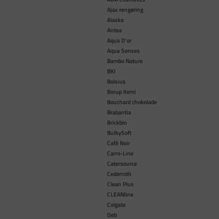
Ajax rengøring
Alaska
Antea
Aqua D'or
Aqua Senses
Bambo Nature
BKI
Bolsius
Borup Kemi
Bouchard chokolade
Brabantia
Brickbin
BulkySoft
Café Noir
Carro-Line
Catersource
Cederroth
Clean Plus
CLEANline
Colgate
Deb