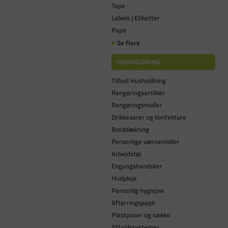
Tape
Labels | Etiketter
Papir
Se flere
HUSHOLDNING
Tilbud Husholdning
Rengøringsartikler
Rengøringsmidler
Drikkevarer og konfekture
Borddækning
Personlige værnemidler
Arbejdstøj
Engangshandsker
Hudpleje
Personlig hygiejne
Aftørringspapir
Plastposer og sække
Affaldssystemer