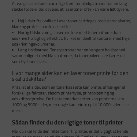
At vælge laser toner cartridge frem for blækpatroner har en lang
række fordele, der opvejer, at lasertoner ofte kan være lidt dyrere.
Høj Udskriftskvalitet: Laser toner cartridges producerer skarpe,
klare og professionelle udskrifter.
Hurtig Udskrivning: Laserprintere med tonerpatroner kan
udskrive hurtigt og effektivt, hvilket er ideelt til kontorer med høje
udskrivningsvolumener.
Lang Holdbarhed: Tonerpatroner har en længere holdbarhed
sammenlignet med blækpatroner, da tonerpulver ikke tørrer ud
som flydende blæk.
Hvor mange sider kan en laser toner printe før den
skal udskiftes?
Antallet af sider, som en tonerkassette kan printe, afhænger af
forskellige faktorer, såsom printertype, printopløsning og
udskriftsstørrelse. De fleste tonerkassetter kan printe mellem
1000 og 5000 sider, men nogle kan printe op til 10.000 sider eller
mere.
Sådan finder du den rigtige toner til printer
Når du skal finde den rette toner til printer, er det vigtigt at kende
mærket og modellen på din printer. På Grafical.dk gør vi det nemt