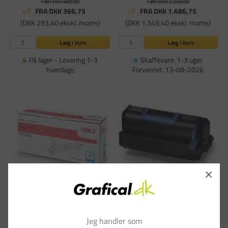
FØR DKK 489,00
FØR DKK 2.249,00
FRA DKK 366,75
FRA DKK 1.686,75
(DKK 293,40 ekskl. moms)
(DKK 1.349,40 ekskl. moms)
Læg i kurv
Læg i kurv
På lager - Levering 1-3
Skaffevare: 1-3 uger
hverdage
Forventet: 13-08-2026
OKI ES ES8431/ES8441, Tromle, Cyan,
OKI Toner - ES7131/ES7170 - Lasertoner
30.000 sider
- Sort - 36.000 sider
Varenummer: OKI29590
Varenummer: OKI29635
Jeg handler som
FØR DKK 2.249,00
FØR DKK 2.009,00