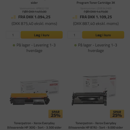
sider
Program Toner Cartridge 3K
Varenummer: HPW2213X
Varenummer: LEXB342H00
FØR DKK 1.459,00
FØR DKK 1.479,00
FRA DKK 1.094,25
FRA DKK 1.109,25
(DKK 875,40 ekskl. moms)
(DKK 887,40 ekskl. moms)
Læg i kurv
Læg i kurv
På lager - Levering 1-3
På lager - Levering 1-3
hverdage
hverdage
Tonerpatron - Xerox Everyday
Tonerpatron - Xerox Everyday
(tilsvarende HP 30X) - Sort - 3.500 sider
(tilsvarende HP 87A) - Sort - 9.000 sider