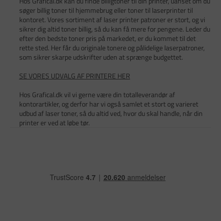
Hos Grafical.dk kan du finde billigtoner til din printer, uanset om du
søger billig toner til hjemmebrug eller toner til laserprinter til
kontoret. Vores sortiment af laser printer patroner er stort, og vi
sikrer dig altid toner billig, så du kan få mere for pengene. Leder du
efter den bedste toner pris på markedet, er du kommet til det
rette sted. Her får du originale tonere og pålidelige laserpatroner,
som sikrer skarpe udskrifter uden at sprænge budgettet.
SE VORES UDVALG AF PRINTERE HER
Hos Grafical.dk vil vi gerne være din totalleverandør af
kontorartikler, og derfor har vi også samlet et stort og varieret
udbud af laser toner, så du altid ved, hvor du skal handle, når din
printer er ved at løbe tør.