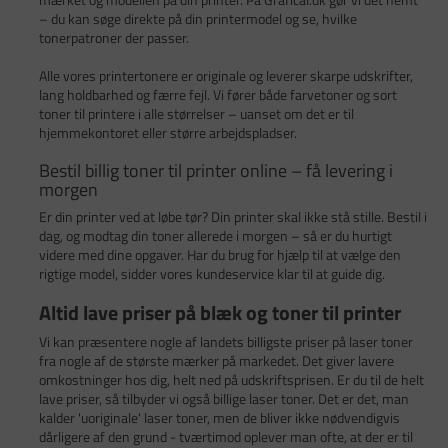
– du kan søge direkte på din printermodel og se, hvilke
tonerpatroner der passer.
Alle vores printertonere er originale og leverer skarpe udskrifter,
lang holdbarhed og færre fejl. Vi fører både farvetoner og sort
toner til printere i alle størrelser – uanset om det er til
hjemmekontoret eller større arbejdspladser.
Bestil billig toner til printer online – få levering i
morgen
Er din printer ved at løbe tør? Din printer skal ikke stå stille. Bestil i
dag, og modtag din toner allerede i morgen – så er du hurtigt
videre med dine opgaver. Har du brug for hjælp til at vælge den
rigtige model, sidder vores kundeservice klar til at guide dig.
Altid lave priser på blæk og toner til printer
Vi kan præsentere nogle af landets billigste priser på laser toner
fra nogle af de største mærker på markedet. Det giver lavere
omkostninger hos dig, helt ned på udskriftsprisen. Er du til de helt
lave priser, så tilbyder vi også billige laser toner. Det er det, man
kalder 'uoriginale' laser toner, men de bliver ikke nødvendigvis
dårligere af den grund - tværtimod oplever man ofte, at der er til