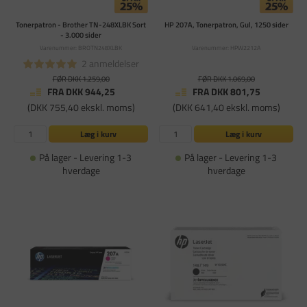
Tonerpatron - Brother TN-248XLBK Sort
HP 207A, Tonerpatron, Gul, 1250 sider
- 3.000 sider
Varenummer: BROTN248XLBK
Varenummer: HPW2212A
2 anmeldelser
FØR DKK 1.259,00
FØR DKK 1.069,00
FRA DKK 944,25
FRA DKK 801,75
(DKK 755,40 ekskl. moms)
(DKK 641,40 ekskl. moms)
Læg i kurv
Læg i kurv
På lager - Levering 1-3
På lager - Levering 1-3
hverdage
hverdage