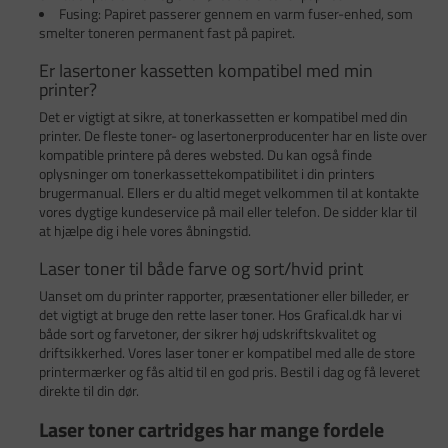
Fusing: Papiret passerer gennem en varm fuser-enhed, som
smelter toneren permanent fast på papiret.
Er lasertoner kassetten kompatibel med min
printer?
Det er vigtigt at sikre, at tonerkassetten er kompatibel med din
printer. De fleste toner- og lasertonerproducenter har en liste over
kompatible printere på deres websted. Du kan også finde
oplysninger om tonerkassettekompatibilitet i din printers
brugermanual. Ellers er du altid meget velkommen til at kontakte
vores dygtige kundeservice på mail eller telefon. De sidder klar til
at hjælpe dig i hele vores åbningstid.
Laser toner til både farve og sort/hvid print
Uanset om du printer rapporter, præsentationer eller billeder, er
det vigtigt at bruge den rette laser toner. Hos Grafical.dk har vi
både sort og farvetoner, der sikrer høj udskriftskvalitet og
driftsikkerhed. Vores laser toner er kompatibel med alle de store
printermærker og fås altid til en god pris. Bestil i dag og få leveret
direkte til din dør.
Laser toner cartridges har mange fordele