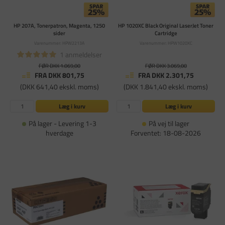
HP 207A, Tonerpatron, Magenta, 1250
HP 1020XC Black Original LaserJet Toner
sider
Cartridge
Varenummer: HPW2213A
Varenummer: HPW1020XC
1 anmeldelser
FØR DKK 1.069,00
FØR DKK 3.069,00
FRA DKK 801,75
FRA DKK 2.301,75
(DKK 641,40 ekskl. moms)
(DKK 1.841,40 ekskl. moms)
Læg i kurv
Læg i kurv
På lager - Levering 1-3
På vej til lager
hverdage
Forventet: 18-08-2026