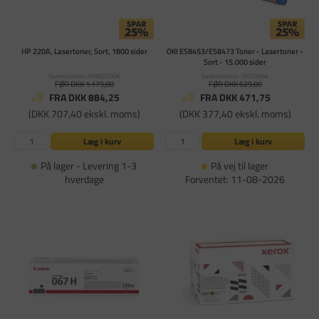
HP 220A, Lasertoner, Sort, 1800 sider
OKI ES8453/ES8473 Toner - Lasertoner -
Sort - 15.000 sider
Varenummer: HPW2200A
Varenummer: OKI29664
FØR DKK 1.179,00
FØR DKK 629,00
FRA DKK 884,25
FRA DKK 471,75
(DKK 707,40 ekskl. moms)
(DKK 377,40 ekskl. moms)
Læg i kurv
Læg i kurv
På lager - Levering 1-3
På vej til lager
hverdage
Forventet: 11-08-2026