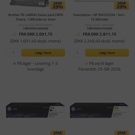
Brother TN-248VAL Value-pack CMYK
Tonerpatron - HP 55X CE255X - Sort -
Tonere, 1.000 sider pr. toner
12.500 sider
Varenummer: BROTN248VAL
Varenummer: HPCE255X
FØR DKK 2.669,00
FØR DKK 3.749,00
FRA DKK 2.001,75
FRA DKK 2.811,75
(DKK 1.601,40 ekskl. moms)
(DKK 2.249,40 ekskl. moms)
Læg i kurv
Læg i kurv
På lager - Levering 1-3
På vej til lager
hverdage
Forventet: 25-08-2026