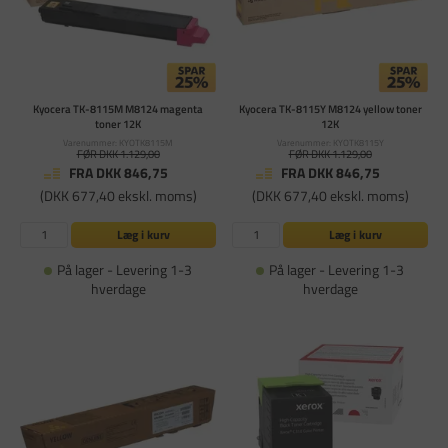
Kyocera TK-8115M M8124 magenta
Kyocera TK-8115Y M8124 yellow toner
toner 12K
12K
Varenummer: KYOTK8115M
Varenummer: KYOTK8115Y
FØR DKK 1.129,00
FØR DKK 1.129,00
FRA DKK 846,75
FRA DKK 846,75
(DKK 677,40 ekskl. moms)
(DKK 677,40 ekskl. moms)
Læg i kurv
Læg i kurv
På lager - Levering 1-3
På lager - Levering 1-3
hverdage
hverdage