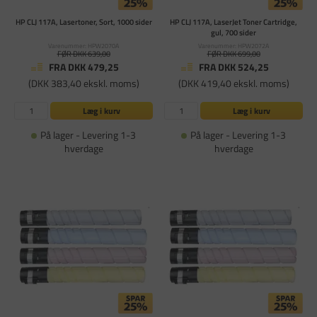
HP CLJ 117A, Lasertoner, Sort, 1000 sider
HP CLJ 117A, LaserJet Toner Cartridge,
gul, 700 sider
Varenummer: HPW2070A
Varenummer: HPW2072A
FØR DKK 639,00
FØR DKK 699,00
FRA DKK 479,25
FRA DKK 524,25
(DKK 383,40 ekskl. moms)
(DKK 419,40 ekskl. moms)
Læg i kurv
Læg i kurv
På lager - Levering 1-3
På lager - Levering 1-3
hverdage
hverdage