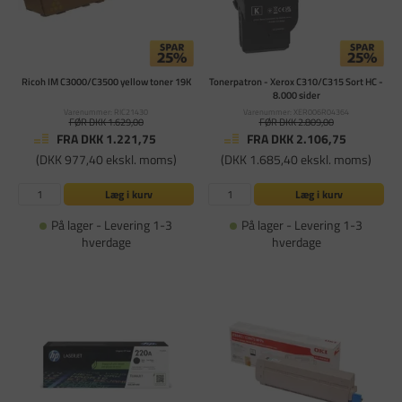
Ricoh IM C3000/C3500 yellow toner 19K
Tonerpatron - Xerox C310/C315 Sort HC -
8.000 sider
Varenummer: RIC21430
Varenummer: XER006R04364
FØR DKK 1.629,00
FØR DKK 2.809,00
FRA DKK 1.221,75
FRA DKK 2.106,75
(DKK 977,40 ekskl. moms)
(DKK 1.685,40 ekskl. moms)
Læg i kurv
Læg i kurv
På lager - Levering 1-3
På lager - Levering 1-3
hverdage
hverdage