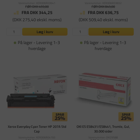
Varenummer: XER006R03641
Varenummer: XER006R03652
FØR DKK 459,00
FØR DKK 849,00
FRA DKK 344,25
FRA DKK 636,75
(DKK 275,40 ekskl. moms)
(DKK 509,40 ekskl. moms)
Læg i kurv
Læg i kurv
På lager - Levering 1-3
På lager - Levering 1-3
hverdage
hverdage
Xerox Everyday Cyan Toner HP 207A Std
OKI ES ES8431/ES8441, Tromle, Gul,
Cap
30.000 sider
Varenummer: XER006R04193
Varenummer: OKI29588