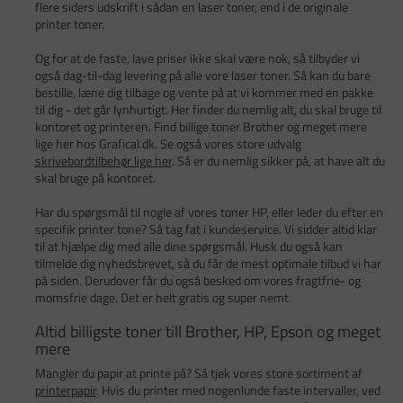
flere siders udskrift i sådan en laser toner, end i de originale
printer toner.
Og for at de faste, lave priser ikke skal være nok, så tilbyder vi
også dag-til-dag levering på alle vore laser toner. Så kan du bare
bestille, læne dig tilbage og vente på at vi kommer med en pakke
til dig - det går lynhurtigt. Her finder du nemlig alt, du skal bruge til
kontoret og printeren. Find billige toner Brother og meget mere
lige her hos Grafical.dk. Se også vores store udvalg
skrivebordtilbehør lige her
. Så er du nemlig sikker på, at have alt du
skal bruge på kontoret.
Har du spørgsmål til nogle af vores toner HP, eller leder du efter en
specifik printer tone? Så tag fat i kundeservice. Vi sidder altid klar
til at hjælpe dig med alle dine spørgsmål. Husk du også kan
tilmelde dig nyhedsbrevet, så du får de mest optimale tilbud vi har
på siden. Derudover får du også besked om vores fragtfrie- og
momsfrie dage. Det er helt gratis og super nemt.
Altid billigste toner till Brother, HP, Epson og meget
mere
Mangler du papir at printe på? Så tjek vores store sortiment af
printerpapir
. Hvis du printer med nogenlunde faste intervaller, ved