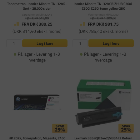
Tonerpatron - Konica Minolta TN-328K -
Konica Minolta TN-328Y BIZHUB C360i
Sort - 28.000 sider
C300i C250i toner yellow 28K
Varenummer: MIN22048
Varenummer: MIN22050
FØR DKK 519,00
FØR DKK 1.309,00
FRA DKK 389,25
FRA DKK 981,75
(DKK 311,40 ekskl. moms)
(DKK 785,40 ekskl. moms)
Læg i kurv
Læg i kurv
På lager - Levering 1-3
På lager - Levering 1-3
hverdage
hverdage
HP 207X, Tonerpatron, Magenta, 2450
Lexmark B3340|B3442|MB3442 Return