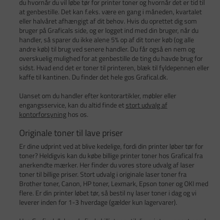
du hvornår du vil løbe tør for printer toner og hvornår det er tid til
at genbestille. Det kan f.eks. være en gang i måneden, kvartalet
eller halvåret afhængigt af dit behov. Hvis du oprettet dig som
bruger på Graficals side, og er logget ind med din bruger, når du
handler, så sparer du ikke alene 5% op af dit toner køb (og alle
andre køb) til brug ved senere handler. Du får også en nem og
overskuelig mulighed for at genbestille de ting du havde brug for
sidst. Hvad end det er toner til printeren, blæk til fyldepennen eller
kaffe til kantinen. Du finder det hele gos Grafical.dk.
Uanset om du handler efter kontorartikler, møbler eller
engangsservice, kan du altid finde et
stort udvalg af
kontorforsyning
hos os.
Originale toner til lave priser
Er dine udprint ved at blive kedelige, fordi din printer løber tør for
toner? Heldigvis kan du købe billige printer toner hos Grafical fra
anerkendte mærker. Her finder du vores store udvalg af laser
toner til billige priser. Stort udvalg i originale laser toner fra
Brother toner, Canon, HP toner, Lexmark, Epson toner og OKI med
flere. Er din printer løbet tør, så bestil ny laser toner i dag og vi
leverer inden for 1-3 hverdage (gælder kun lagervarer).