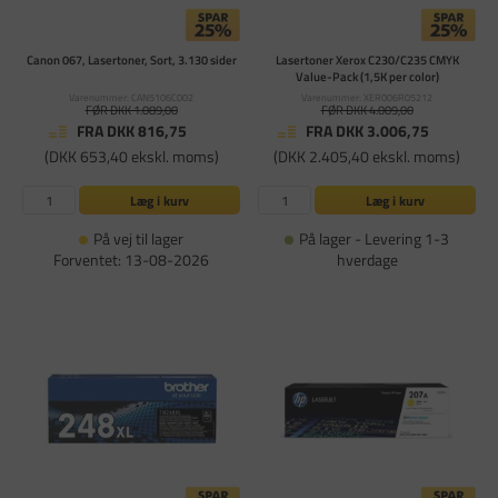
Canon 067, Lasertoner, Sort, 3.130 sider
Lasertoner Xerox C230/C235 CMYK
Value-Pack (1,5K per color)
Varenummer: CAN5106C002
Varenummer: XER006R05212
FØR DKK 1.089,00
FØR DKK 4.009,00
FRA DKK 816,75
FRA DKK 3.006,75
(DKK 653,40 ekskl. moms)
(DKK 2.405,40 ekskl. moms)
Læg i kurv
Læg i kurv
På vej til lager
På lager - Levering 1-3
Forventet: 13-08-2026
hverdage