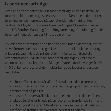
Lasertoner cartridge
Hvad er en toner cartridge? En toner cartridge er den udskiftelige
tonerbeholder, som bruges i en laserprinter. Den indeholder det tørre
toner-pulver, som smeltes på papiret under udskrivning. Hos
Grafical.dk tilbyder vi originale toner cartridges til kendte mærker
som HP, Brother, Canon og flere. Brug vores søgefunktion og find den
toner cartridge, der passer til netop din printer.
En laser toner cartridge er en beholder, der indeholder toner, et fint,
pulverformet blæk, som bruges i laserprintere til at skabe tekst og
billeder på papir. Hvis du printer ofte – fx fakturaer, tilbud eller
præsentationer – vil en laser toner cartridge typisk være mere
økonomisk end blækpatroner. Mange af vores kunder vælger fx HP
410X til kontorbrug, fordi den holder længe og leverer ensartede
resultater.
Toner: Toneren består af små plastikpartikler, pigment og
andre komponenter. Når printeren er i brug, opvarmes toneren og
smeltes fast på papiret.
Laser: En laserstråle skaber et elektrostatisk billede af den
ønskede tekst eller billede på en roterende tromle inde i printeren.
Overførsel: Toneren tiltrækkes af de elektrostatisk ladede
områder på tromlen og overføres derefter til papiret.