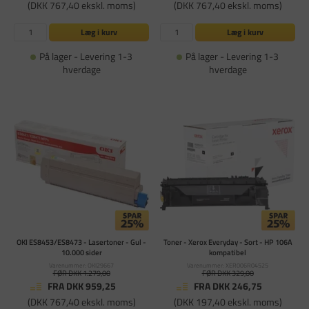
(DKK 767,40 ekskl. moms)
(DKK 767,40 ekskl. moms)
Læg i kurv
Læg i kurv
På lager - Levering 1-3
På lager - Levering 1-3
hverdage
hverdage
OKI ES8453/ES8473 - Lasertoner - Gul -
Toner - Xerox Everyday - Sort - HP 106A
10.000 sider
kompatibel
Varenummer: OKI29667
Varenummer: XER006R04525
FØR DKK 1.279,00
FØR DKK 329,00
FRA DKK 959,25
FRA DKK 246,75
(DKK 767,40 ekskl. moms)
(DKK 197,40 ekskl. moms)