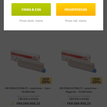
FRA DKK 1.686,75
FRA DKK 1.506,75
(DKK 1.349,40 ekskl. moms)
(DKK 1.205,40 ekskl. moms)
FIRMA & EAN
PRIVATPERSON
Læg i kurv
Læg i kurv
Priser ekskl. moms
Priser inkl. moms
Skaffevare: 1-3 uger
På lager - Levering 1-3
Forventet: 13-08-2026
hverdage
OKI ES8453/ES8473 - Lasertoner - Cyan -
OKI ES8453/ES8473 - Lasertoner -
10.000 sider
Magenta - 10.000 sider
Varenummer: OKI29665
Varenummer: OKI29666
FØR DKK 1.279,00
FØR DKK 1.279,00
FRA DKK 959,25
FRA DKK 959,25