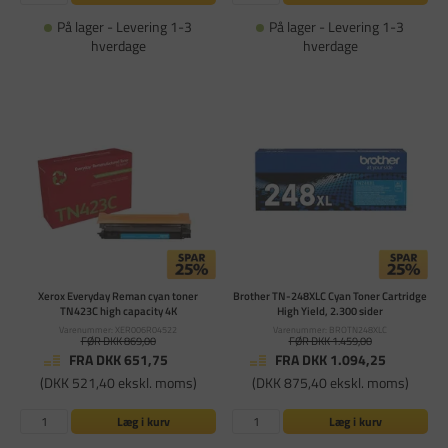
På lager - Levering 1-3
På lager - Levering 1-3
hverdage
hverdage
Xerox Everyday Reman cyan toner
Brother TN-248XLC Cyan Toner Cartridge
TN423C high capacity 4K
High Yield, 2.300 sider
Varenummer: XER006R04522
Varenummer: BROTN248XLC
FØR DKK 869,00
FØR DKK 1.459,00
FRA DKK 651,75
FRA DKK 1.094,25
(DKK 521,40 ekskl. moms)
(DKK 875,40 ekskl. moms)
Læg i kurv
Læg i kurv