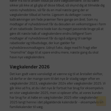
kører fra tid til anden tilbud på vore vægkalendere. Vil du være
sikker på ikke at gå glip af disse tilbud, så skynd dig at tilmelde dig
vores nyhedsbrev, så får du en mail næste gang der er
vægkalender tilbud at hente. Ligesom du deltager i vores
lodtrækninger om fede præmier flere gange om året. Som ny
modtager af nyhedsbrevet får du desuden en velkomstgave i form
af en rabatkode. Denne kode kan du meget passende bruge på at
gøre dit næste køb af vægkalendere endnu billigere! Som
modtager af nyhedsbrevet får du også adgang til særlige
rabatkoder og tilbudsdage, der kun gælder for
nyhedsbrevsmodtagere. Udnyt f.eks. dage med fri fragt eller
"momsfrie" dage til at spare endnu mere, næste gang du skal
have nye vægkalendere.
Vægkalender 2026
Det kan godt være vanskeligt at vænne sig til at årstallet skifter,
så derfor er der mange som til det nye år stadig søger efter en
vægkalender 2023, vægkalender 2024 eller vægkalender 2025. Vi
går ikke ud fra, at du i det nye år fortsat har brug for eksempelvis
en stor vægkalender 2025, men vi oplever ofte, at vores kunder
har brug for at købe en væg kalender 2025 eller vægkalender
2025 langt henne i det pågældende kalenderår - eksempelvis en
familiekalender til væg.