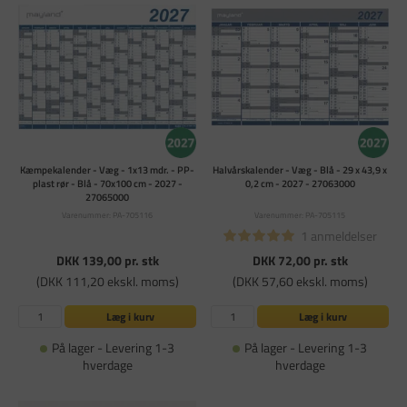
Kæmpekalender - Væg - 1x13 mdr. - PP-
Halvårskalender - Væg - Blå - 29 x 43,9 x
plast rør - Blå - 70x100 cm - 2027 -
0,2 cm - 2027 - 27063000
27065000
Varenummer: PA-705116
Varenummer: PA-705115
1 anmeldelser
DKK 139,00
pr. stk
DKK 72,00
pr. stk
(DKK 111,20 ekskl. moms)
(DKK 57,60 ekskl. moms)
Læg i kurv
Læg i kurv
På lager - Levering 1-3
På lager - Levering 1-3
hverdage
hverdage