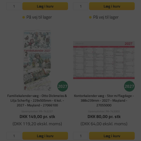
Læg i kurv
Læg i kurv
På vej til lager
På vej til lager
Familiekalender væg - Otto Dickmeiss &
Kontorkalender væg - Stor m/flagdage -
Lilja Scherfig - 229x505mm - 6 kol. -
388x239mm - 2027 - Mayland -
2027 - Mayland - 27066100
27055000
Varenummer: PA-743237
Varenummer: PA-743303
DKK 149,00
pr. stk
DKK 80,00
pr. stk
(DKK 119,20 ekskl. moms)
(DKK 64,00 ekskl. moms)
Læg i kurv
Læg i kurv