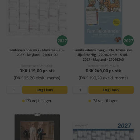
Kontorkalender væg - Moderne - A3 -
Familiekalender væg - Otto Dickmeiss &
2027 - Mayland - 27063100
Lilja Scherfig - 270x424mm - 5 kol. -
2027 - Mayland - 27066240
Varenummer: PA-743308
Varenummer: PA-743245
DKK 119,00
pr. stk
DKK 249,00
pr. stk
(DKK 95,20 ekskl. moms)
(DKK 199,20 ekskl. moms)
Læg i kurv
Læg i kurv
På vej til lager
På vej til lager