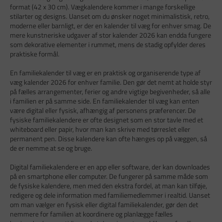
format (42 x 30 cm). Vægkalendere kommer i mange forskellige
stilarter og designs. Uanset om du ønsker noget minimalistisk, retro,
moderne eller barnligt, er der en kalender til væg for enhver smag. De
mere kunstneriske udgaver af stor kalender 2026 kan endda fungere
som dekorative elementer i rummet, mens de stadig opfylder deres
praktiske formål.
En familiekalender til væg er en praktisk og organiserende type af
væg kalender 2026 for enhver familie. Den gør det nemt at holde styr
på fælles arrangementer, ferier og andre vigtige begivenheder, så alle
i familien er på samme side. En familiekalender til væg kan enten
være digital eller fysisk, afhængig af personens præferencer. De
fysiske familiekalendere er ofte designet som en stor tavle med et
whiteboard eller papir, hvor man kan skrive med tørreslet eller
permanent pen. Disse kalendere kan ofte hænges op på væggen, så
de er nemme at se og bruge.
Digital familiekalendere er en app eller software, der kan downloades
på en smartphone eller computer. De fungerer på samme måde som
de fysiske kalendere, men med den ekstra fordel, at man kan tilføje,
redigere og dele information med familiemedlemmer i realtid. Uanset
om man vælger en fysisk eller digital familiekalender, gør den det
nemmere for familien at koordinere og planlægge fælles