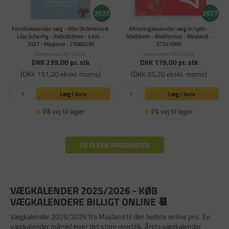
Familiekalender væg - Otto Dickmeiss &
Afrivningskalender væg m/split -
Lilja Scherfig - 240x393mm - 4 kol. -
50x65mm - Blokformat - Mayland -
2027 - Mayland - 27066230
27241000
Varenummer: PA-743244
Varenummer: PA-743326
DKK 239,00
pr. stk
DKK 119,00
pr. stk
(DKK 191,20 ekskl. moms)
(DKK 95,20 ekskl. moms)
Læg i kurv
Læg i kurv
På vej til lager
På vej til lager
SE FLERE PRODUKTER
VÆGKALENDER 2025/2026 - KØB
VÆGKALENDERE BILLIGT ONLINE 📆
Vægkalender 2025/2026 fra Mayland til den bedste online pris. En
vægkalender måned giver det store overblik. Årets vægkalender