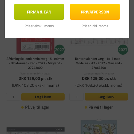
FIRMA & EAN
PRIVATPERSON
Priser ekskl. moms
Priser inkl. moms
Afrivningskalender mini væg - 51x99mm
Kontorkalender væg - 1x13 mdr. -
- Blokformat - Rød - 2027 - Mayland -
Moderne - A3 - 2027 - Mayland -
27242000
27063300
Varenummer: PA-743327
Varenummer: PA-743310
DKK 129,00
pr. stk
DKK 129,00
pr. stk
(DKK 103,20 ekskl. moms)
(DKK 103,20 ekskl. moms)
Læg i kurv
Læg i kurv
På vej til lager
På vej til lager