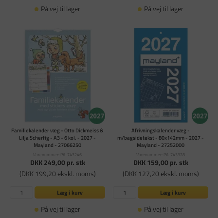
På vej til lager
På vej til lager
Familiekalender væg - Otto Dickmeiss &
Afrivningskalender væg -
Lilja Scherfig - A3 - 6 kol. - 2027 -
m/bagsidetekst - 80x142mm - 2027 -
Mayland - 27066250
Mayland - 27252000
Varenummer: PA-743246
Varenummer: PA-743328
DKK 249,00
pr. stk
DKK 159,00
pr. stk
(DKK 199,20 ekskl. moms)
(DKK 127,20 ekskl. moms)
Læg i kurv
Læg i kurv
På vej til lager
På vej til lager