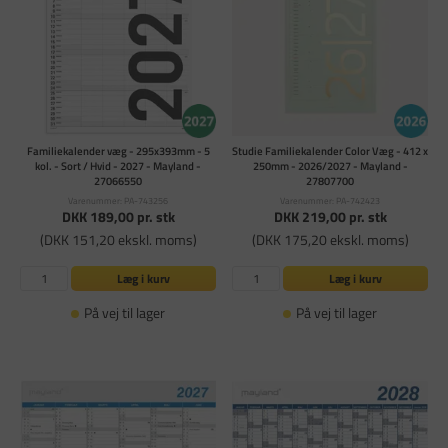
Familiekalender væg - 295x393mm - 5
Studie Familiekalender Color Væg - 412 x
kol. - Sort / Hvid - 2027 - Mayland -
250mm - 2026/2027 - Mayland -
27066550
27807700
Varenummer: PA-743256
Varenummer: PA-742423
DKK 189,00
pr. stk
DKK 219,00
pr. stk
(DKK 151,20 ekskl. moms)
(DKK 175,20 ekskl. moms)
Læg i kurv
Læg i kurv
På vej til lager
På vej til lager