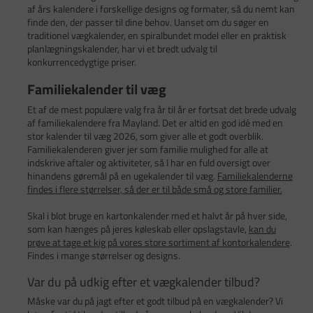
af års kalendere i forskellige designs og formater, så du nemt kan
finde den, der passer til dine behov. Uanset om du søger en
traditionel vægkalender, en spiralbundet model eller en praktisk
planlægningskalender, har vi et bredt udvalg til
konkurrencedygtige priser.
Familiekalender til væg
Et af de mest populære valg fra år til år er fortsat det brede udvalg
af familiekalendere fra Mayland. Det er altid en god idé med en
stor kalender til væg 2026, som giver alle et godt overblik.
Familiekalenderen giver jer som familie mulighed for alle at
indskrive aftaler og aktiviteter, så I har en fuld oversigt over
hinandens gøremål på en ugekalender til væg.
Familiekalenderne
findes i flere størrelser, så der er til både små og store familier.
Skal i blot bruge en kartonkalender med et halvt år på hver side,
som kan hænges på jeres køleskab eller opslagstavle,
kan du
prøve at tage et kig på vores store sortiment af kontorkalendere
.
Findes i mange størrelser og designs.
Var du på udkig efter et vægkalender tilbud?
Måske var du på jagt efter et godt tilbud på en vægkalender? Vi