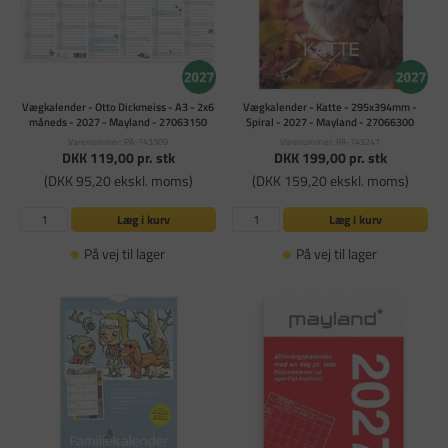
Vægkalender - Otto Dickmeiss - A3 - 2x6
Vægkalender - Katte - 295x394mm -
måneds - 2027 - Mayland - 27063150
Spiral - 2027 - Mayland - 27066300
Varenummer: PA-743309
Varenummer: PA-743247
DKK 119,00
pr. stk
DKK 199,00
pr. stk
(DKK 95,20 ekskl. moms)
(DKK 159,20 ekskl. moms)
Læg i kurv
Læg i kurv
På vej til lager
På vej til lager