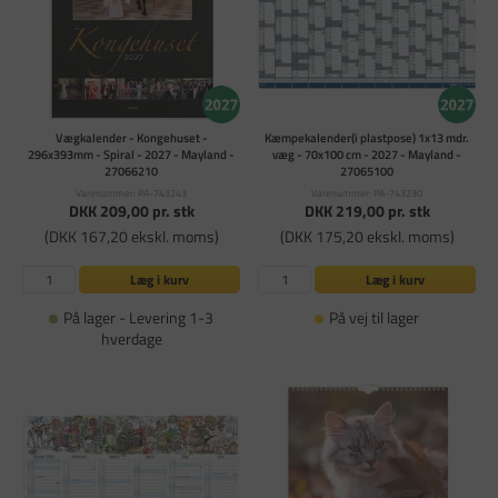
Vægkalender - Kongehuset -
Kæmpekalender(i plastpose) 1x13 mdr.
296x393mm - Spiral - 2027 - Mayland -
væg - 70x100 cm - 2027 - Mayland -
27066210
27065100
Varenummer: PA-743243
Varenummer: PA-743230
DKK 209,00
pr. stk
DKK 219,00
pr. stk
(DKK 167,20 ekskl. moms)
(DKK 175,20 ekskl. moms)
Læg i kurv
Læg i kurv
På lager - Levering 1-3
På vej til lager
hverdage