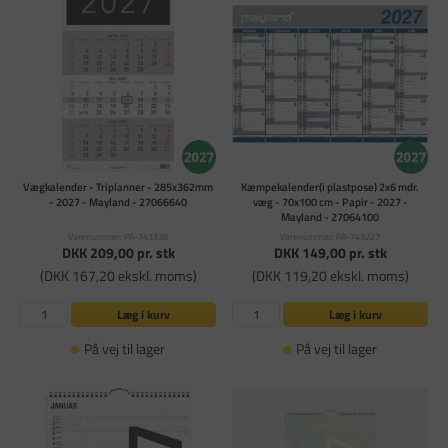
Vægkalender - Triplanner - 285x362mm
Kæmpekalender(i plastpose) 2x6 mdr.
- 2027 - Mayland - 27066640
væg - 70x100 cm - Papir - 2027 -
Mayland - 27064100
Varenummer: PA-743339
Varenummer: PA-743227
DKK 209,00
pr. stk
DKK 149,00
pr. stk
(DKK 167,20 ekskl. moms)
(DKK 119,20 ekskl. moms)
Læg i kurv
Læg i kurv
På vej til lager
På vej til lager