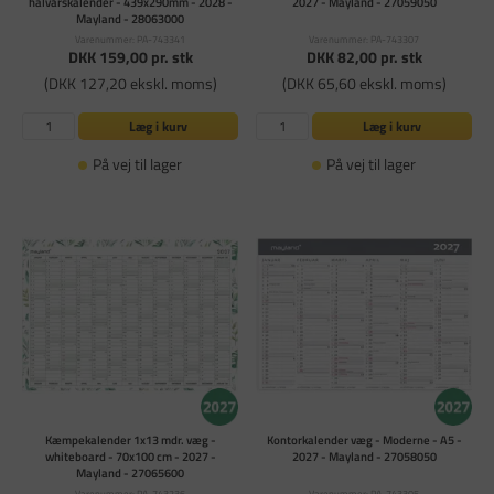
halvårskalender - 439x290mm - 2028 -
2027 - Mayland - 27059050
Mayland - 28063000
Varenummer: PA-743341
Varenummer: PA-743307
DKK 159,00
pr. stk
DKK 82,00
pr. stk
(DKK 127,20 ekskl. moms)
(DKK 65,60 ekskl. moms)
Læg i kurv
Læg i kurv
På vej til lager
På vej til lager
Kæmpekalender 1x13 mdr. væg -
Kontorkalender væg - Moderne - A5 -
whiteboard - 70x100 cm - 2027 -
2027 - Mayland - 27058050
Mayland - 27065600
Varenummer: PA-743236
Varenummer: PA-743305