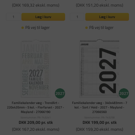
(DKK 169,32 ekskl. moms)
(DKK 151,20 ekskl. moms)
Læg i kurv
Læg i kurv
På vej til lager
På vej til lager
Familiekalender væg - TrendArt -
Familiekalender væg - 340x483mm - 7
220x435mm - 5 kol. - Flerfarvet - 2027 -
kol. - Sort / Hvid - 2027 - Mayland -
Mayland - 27066190
27066560
Varenummer: PA-743241
Varenummer: PA-743258
DKK 209,00
pr. stk
DKK 199,00
pr. stk
(DKK 167,20 ekskl. moms)
(DKK 159,20 ekskl. moms)