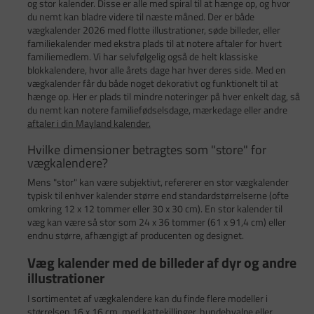
og stor kalender. Disse er alle med spiral til at hænge op, og hvor
du nemt kan bladre videre til næste måned. Der er både
vægkalender 2026 med flotte illustrationer, søde billeder, eller
familiekalender med ekstra plads til at notere aftaler for hvert
familiemedlem. Vi har selvfølgelig også de helt klassiske
blokkalendere, hvor alle årets dage har hver deres side. Med en
vægkalender får du både noget dekorativt og funktionelt til at
hænge op. Her er plads til mindre noteringer på hver enkelt dag, så
du nemt kan notere familiefødselsdage, mærkedage eller andre
aftaler i din Mayland kalender.
Hvilke dimensioner betragtes som "store" for
vægkalendere?
Mens "stor" kan være subjektivt, refererer en stor vægkalender
typisk til enhver kalender større end standardstørrelserne (ofte
omkring 12 x 12 tommer eller 30 x 30 cm). En stor kalender til
væg kan være så stor som 24 x 36 tommer (61 x 91,4 cm) eller
endnu større, afhængigt af producenten og designet.
Væg kalender med de billeder af dyr og andre
illustrationer
I sortimentet af vægkalendere kan du finde flere modeller i
størrelsen 16 x 16 cm, med kattekillinger, hundehvalpe eller