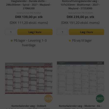
Vægkalender - Danske slotte -
Kontorafrivningskalender væg -
296x393mm - Spiral - 2027 - Mayland -
137x233mm - Blokformat - 2027 -
27066200
Mayland - 27253000
Varenummer: PA-743242
Varenummer: PA-743329
DKK 139,00
pr. stk
DKK 239,00
pr. stk
(DKK 111,20 ekskl. moms)
(DKK 191,20 ekskl. moms)
Læg i kurv
Læg i kurv
På lager - Levering 1-3
På vej til lager
hverdage
Kontorkalender væg - Dobbelt
Kontorkalender væg - Moderne - A4 -