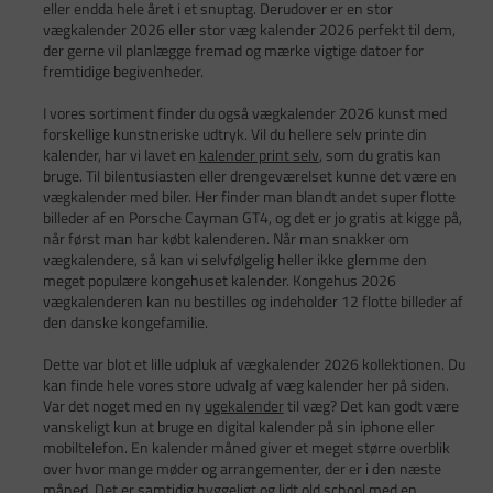
eller endda hele året i et snuptag. Derudover er en stor
vægkalender 2026 eller stor væg kalender 2026 perfekt til dem,
der gerne vil planlægge fremad og mærke vigtige datoer for
fremtidige begivenheder.
I vores sortiment finder du også vægkalender 2026 kunst med
forskellige kunstneriske udtryk. Vil du hellere selv printe din
kalender, har vi lavet en
kalender print selv
, som du gratis kan
bruge. Til bilentusiasten eller drengeværelset kunne det være en
vægkalender med biler. Her finder man blandt andet super flotte
billeder af en Porsche Cayman GT4, og det er jo gratis at kigge på,
når først man har købt kalenderen. Når man snakker om
vægkalendere, så kan vi selvfølgelig heller ikke glemme den
meget populære kongehuset kalender. Kongehus 2026
vægkalenderen kan nu bestilles og indeholder 12 flotte billeder af
den danske kongefamilie.
Dette var blot et lille udpluk af vægkalender 2026 kollektionen. Du
kan finde hele vores store udvalg af væg kalender her på siden.
Var det noget med en ny
ugekalender
til væg? Det kan godt være
vanskeligt kun at bruge en digital kalender på sin iphone eller
mobiltelefon. En kalender måned giver et meget større overblik
over hvor mange møder og arrangementer, der er i den næste
måned. Det er samtidig hyggeligt og lidt old school med en