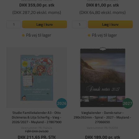
DKK 359,00
pr. stk
DKK 81,00
pr. stk
(DKK 287,20 ekskl. moms)
(DKK 64,80 ekskl. moms)
Læg i kurv
Læg i kurv
På vej til lager
På vej til lager
Studie Familiekalender A3 - Otto
Vægkalender - Dansk natur -
Dickmeiss & Lilja Scherfig - Væg -
290x392mm - Spiral - 2027 - Mayland -
2026/2027 - Mayland - 27807900
27066650
Varenummer: PA-742424
Varenummer: PA-743259
FØR DKK 249,00
DKK 211,65
PR. STK
DKK 189,00
pr. stk