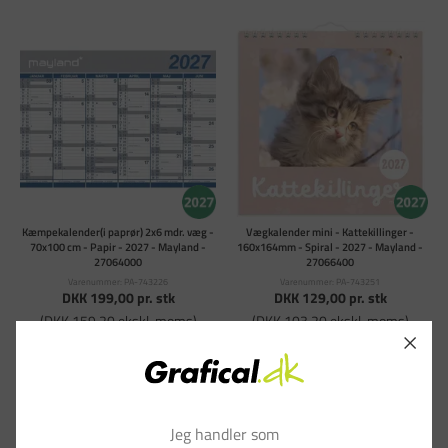
Kæmpekalender(i paprør) 2x6 mdr. væg -
Vægkalender mini - Kattekillinger -
70x100 cm - Papir - 2027 - Mayland -
160x164mm - Spiral - 2027 - Mayland -
27064000
27066400
Varenummer: PA-743226
Varenummer: PA-743251
DKK 199,00
pr. stk
DKK 129,00
pr. stk
(DKK 159,20 ekskl. moms)
(DKK 103,20 ekskl. moms)
Læg i kurv
Læg i kurv
På vej til lager
På vej til lager
Jeg handler som