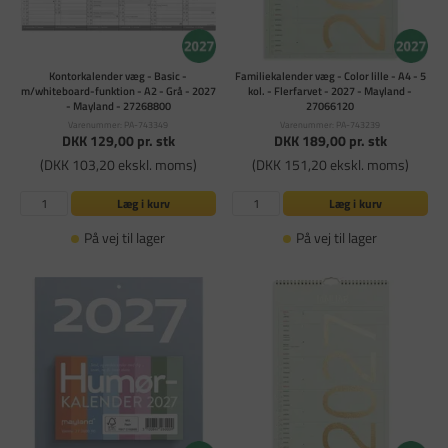
Kontorkalender væg - Basic -
Familiekalender væg - Color lille - A4 - 5
m/whiteboard-funktion - A2 - Grå - 2027
kol. - Flerfarvet - 2027 - Mayland -
- Mayland - 27268800
27066120
Varenummer: PA-743349
Varenummer: PA-743239
DKK 129,00
pr. stk
DKK 189,00
pr. stk
(DKK 103,20 ekskl. moms)
(DKK 151,20 ekskl. moms)
Læg i kurv
Læg i kurv
På vej til lager
På vej til lager