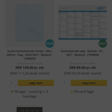
Studie Familiekalender Simply - 394 x
Kontorkalender væg - Klassisk - A5 -
295mm - Væg - 2026/2027 - Mayland -
2027 - Mayland - 27058000
27808500
Varenummer: PA-742428
Varenummer: PA-743304
DKK 139,00
pr. stk
DKK 69,00
pr. stk
(DKK 111,20 ekskl. moms)
(DKK 55,20 ekskl. moms)
Læg i kurv
Læg i kurv
På lager - Levering 1-3
På vej til lager
hverdage