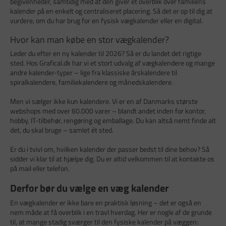
begivenheder, samtidig med at den giver et overblik over familiens
kalender på en enkelt og centraliseret placering. Så det er op til dig at
vurdere, om du har brug for en fysisk vægkalender eller en digital.
Hvor kan man købe en stor vægkalender?
Leder du efter en ny kalender til 2026? Så er du landet det rigtige
sted. Hos Grafical.dk har vi et stort udvalg af vægkalendere og mange
andre kalender-typer – lige fra klassiske årskalendere til
spiralkalendere, familiekalendere og månedskalendere.
Men vi sælger ikke kun kalendere. Vi er en af Danmarks største
webshops med over 60.000 varer – blandt andet inden for kontor,
hobby, IT-tilbehør, rengøring og emballage. Du kan altså nemt finde alt
det, du skal bruge – samlet ét sted.
Er du i tvivl om, hvilken kalender der passer bedst til dine behov? Så
sidder vi klar til at hjælpe dig. Du er altid velkommen til at kontakte os
på mail eller telefon.
Derfor bør du vælge en væg kalender
En vægkalender er ikke bare en praktisk løsning – det er også en
nem måde at få overblik i en travl hverdag. Her er nogle af de grunde
til, at mange stadig sværger til den fysiske kalender på væggen: