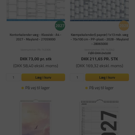
Kontorkalender væg - Klassisk - A4 -
Kæmpekalender(i paprør) 1x13 mdr. væg
2027 - Mayland - 27059000
- 70x100 cm - PP-plast - 2028 - Mayland
- 28065000
Varenummer: PA-743306
Varenummer: PA-743342
FØR DKK 249,00
DKK 73,00
pr. stk
DKK 211,65
PR. STK
(DKK 58,40 ekskl. moms)
(DKK 169,32 ekskl. moms)
Læg i kurv
Læg i kurv
På vej til lager
På vej til lager