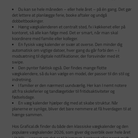
Du kan se hele måneden – eller hele året – på én gang. Det gør
det lettere at planlægge ferie, booke aftaler og undgå
dobbeltbookinger.
Hæng vægkalenderen et centralt sted, fx i køkkenet eller på
kontoret, så alle kan følge med. Det er smart, når man skal
koordinere med familie eller kolleger.
En fysisk væg kalender er svær at overse. Den minder dig
automatisk om vigtige datoer, hver gang du går forbi den – i
modsætning til digitale notifikationer, der forsvinder med ét
swipe.
Den pynter faktisk også. Der findes mange flotte
vægkalendere, så du kan vælge en model, der passer til din stil og
indretning.
I familier er den nærmest uundværlig. Her kan I nemt notere
alt fra skoleferier og tandlægetider til fritidsaktiviteter og
fødselsdage.
En væg kalender hjælper dig med at skabe struktur. Når
planerne er synlige, bliver det bare nemmere at få hverdagen til at
hænge sammen.
Hos Grafical.dk finder du både den klassiske vægkalender og den
populære vægkalender 2026, som giver dig overblik over hele året
i ét blik – uanset om det er til hjemmet, kontoret eller noget midt