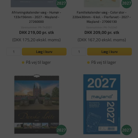
Afrivningskalender væg - Humør -
Familiekalender væg - Color stor -
133x156mm - 2027 - Mayland -
220x430mm - 6 kol. - Flerfarvet - 2027 -
27260000
Mayland - 27066130
Varenummer: PA-743331
Varenummer: PA-743240
DKK 219,00
pr. stk
DKK 209,00
pr. stk
(DKK 175,20 ekskl. moms)
(DKK 167,20 ekskl. moms)
Læg i kurv
Læg i kurv
På vej til lager
På vej til lager