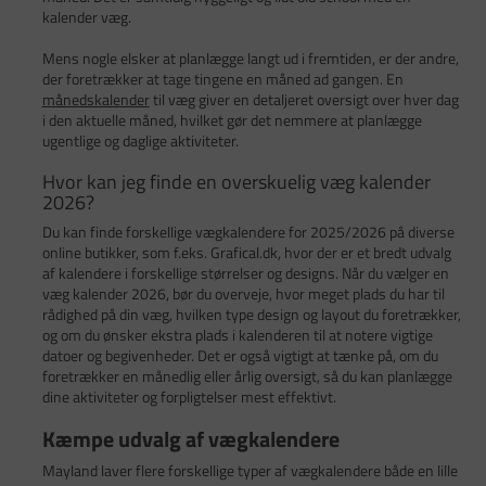
kalender væg.
Mens nogle elsker at planlægge langt ud i fremtiden, er der andre,
der foretrækker at tage tingene en måned ad gangen. En
månedskalender
til væg giver en detaljeret oversigt over hver dag
i den aktuelle måned, hvilket gør det nemmere at planlægge
ugentlige og daglige aktiviteter.
Hvor kan jeg finde en overskuelig væg kalender
2026?
Du kan finde forskellige vægkalendere for 2025/2026 på diverse
online butikker, som f.eks. Grafical.dk, hvor der er et bredt udvalg
af kalendere i forskellige størrelser og designs. Når du vælger en
væg kalender 2026, bør du overveje, hvor meget plads du har til
rådighed på din væg, hvilken type design og layout du foretrækker,
og om du ønsker ekstra plads i kalenderen til at notere vigtige
datoer og begivenheder. Det er også vigtigt at tænke på, om du
foretrækker en månedlig eller årlig oversigt, så du kan planlægge
dine aktiviteter og forpligtelser mest effektivt.
Kæmpe udvalg af vægkalendere
Mayland laver flere forskellige typer af vægkalendere både en lille