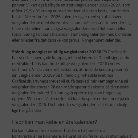
ponyer. Vi kan også tilbyde en stor vægkalender 2026/2027, som
måler 29,5 x 39 cm og er med motiver af enten katte, hunde eller
heste. Alle er for året 2026 kalender og er med spiral. Udover
vægkalenderne med dyremotiver, som måske især henvender sig
til børnefamilien, har vi også vægkalendere med flot kunst eller
fotos. Særlig flot kunstkalender, samt væg kalender med blomster
eller billeder fra det danske kongehus i kongehuset kalender.
Står du og mangler en billig vægkalender 20256
På Grafical.dk
har vi ofte super gode kampagnetilbud kørende. Det vil sige, at du
med sikkerheds kan finde billige vægkalendere 2026 i vores
sortiment. Vil du være helt sikker på, at finde de bedste priser på
din vægkalender 2026? Så tilmeld dig nyhedsbrevet hos
Grafical.dk. I nyhedsbrevet vil du få besked, når kampagnerne på
vægkalender starter. På den måde sparer du ekstra på din næste
vægkalender måned. Du kan også oprette dig som bruger, og
optjene 5% bonus på din ordre. Så kan du spare endnu mere på din
vægkalender 2026. Du finder din vægkalender i det store udvalg
lige her på siden.
Hvor kan man købe en års kalender?
Du kan købe en års kalender hos flere forhandlere af
kontorartikler og kalendere. På Grafical.dk finder du et stort udvalg