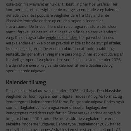
kollektion fra Mayland er nu klar til bestilling her hos Grafical. Her
kommer en kort oversigt over de mange spændende væg kalender
nyheder. De mest populære vægkalendere fra Mayland er de
klassiske kontorkalendere og er uden nogen billeder eller
illustrationer. De findes i flere størrelser også ret store størrelser
samt i forskellige design, så du også kan finde en stor kalender til
væg. Du kan også købe
evighedskalendere
her på webshoppen.
Vægkalendere er ikke blot en praktisk måde at holde styr på aftaler,
fødselsdage og ferier. De er en kombination af funktionalitet og
æstetik, der gør enhver væg mere personlig. Vi har et bredt udvalg af
forskellige typer af vægkalendere som f.eks. en stor kalender 2026,
fra den store overbliksgivende kalender til mere detaljerede og
specialiserede udgaver.
Kalender til væg
De klassiske Mayland vægkalendere 2026 er tilbage. Den klassiske
vægkalender (som også er den billigste) findes i A4 og A5 format, og
kendetegnes i kalenderens blå farve. En lignende udgave findes også
som en flagkalender, som også viser officielle flagdage, den
kendetegnes med dens røde farver. Disse vægkalendere er også de
billigste til under 10 kroner. De mere stilrene vægkalendere er de
såkaldte "moderne" udgaver. Denne type vægkalender 2026 har et
neutralt design og kan også skaffes i en stor størrelse helt op til A3