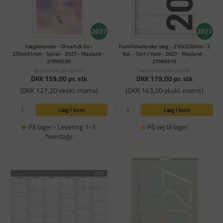
Vægkalender - Dream & Do -
Familiekalender væg - 210x320mm - 2
250x451mm - Spiral - 2027 - Mayland -
kol. - Sort / Hvid - 2027 - Mayland -
27066530
27066510
Varenummer: PA-743255
Varenummer: PA-743253
DKK 159,00
pr. stk
DKK 179,00
pr. stk
(DKK 127,20 ekskl. moms)
(DKK 143,20 ekskl. moms)
Læg i kurv
Læg i kurv
På lager - Levering 1-3
På vej til lager
hverdage