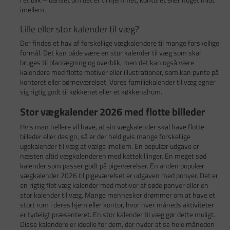
imellem.
Lille eller stor kalender til væg?
Der findes et hav af forskellige vægkalendere til mange forskellige
formål. Det kan både være en stor kalender til væg som skal
bruges til planlægning og overblik, men det kan også være
kalendere med flotte motiver eller illustrationer, som kan pynte på
kontoret eller børneværelset. Vores familiekalender til væg egner
sig rigtig godt til køkkenet eller et køkkenalrum.
Stor vægkalender 2026 med flotte billeder
Hvis man hellere vil have, at sin vægkalender skal have flotte
billeder eller design, så er der heldigvis mange forskellige
ugekalender til væg at vælge imellem. En populær udgave er
næsten altid vægkalenderen med kattekillinger. En meget sød
kalender som passer godt på pigeværelser. En anden populær
vægkalender 2026 til pigeværelset er udgaven med ponyer. Det er
en rigtig flot væg kalender med motiver af søde ponyer eller en
stor kalender til væg. Mange mennesker drømmer om at have et
stort rum i deres hjem eller kontor, hvor hver måneds aktiviteter
er tydeligt præsenteret. En stor kalender til væg gør dette muligt.
Disse kalendere er ideelle for dem, der nyder at se hele måneden