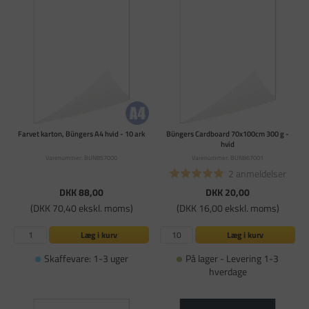
Farvet karton, Büngers A4 hvid - 10 ark
Büngers Cardboard 70x100cm 300 g -
hvid
Varenummer: BUN857000
Varenummer: BUN867001
2 anmeldelser
DKK 88,00
DKK 20,00
(DKK 70,40 ekskl. moms)
(DKK 16,00 ekskl. moms)
Læg i kurv
Læg i kurv
Skaffevare: 1-3 uger
På lager - Levering 1-3
hverdage