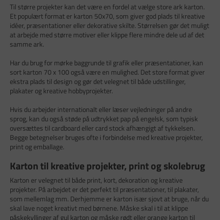
Til større projekter kan det være en fordel at vælge store ark karton.
Et populært format er karton 50x70, som giver god plads til kreative
idéer, præsentationer eller dekorative skilte. Størrelsen gør det muligt
at arbejde med større motiver eller klippe flere mindre dele ud af det
samme ark.
Har du brug for mørke baggrunde til grafik eller præsentationer, kan
sort karton 70 x 100 også være en mulighed. Det store format giver
ekstra plads til design og gør det velegnet til både udstillinger,
plakater og kreative hobbyprojekter.
Hvis du arbejder internationalt eller læser vejledninger på andre
sprog, kan du også støde på udtrykket pap på engelsk, som typisk
oversættes til cardboard eller card stock afhængigt af tykkelsen.
Begge betegnelser bruges ofte i forbindelse med kreative projekter,
print og emballage.
Karton til kreative projekter, print og skolebrug
Karton er velegnet til både print, kort, dekoration og kreative
projekter. På arbejdet er det perfekt til præsentationer, til plakater,
som mellemlag mm. Derhjemme er karton især sjovt at bruge, når du
skal lave noget kreativt med børnene. Måske skal i til at klippe
påskekyllinger af gul karton og måske rødt eller orange karton til