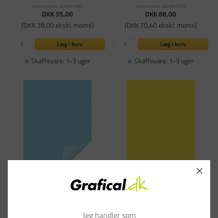
Varenummer: BUN857085
Varenummer: BUN857026
DKK 35,00
DKK 88,00
(DKK 28,00 ekskl. moms)
(DKK 70,40 ekskl. moms)
Læg i kurv
Læg i kurv
Skaffevare: 1-3 uger
Skaffevare: 1-3 uger
Farvet karton, Büngers A4 blå - 10 ark
Skiltekarton gul neon 50 x 70 cm 260
gram - 100 ark
Varenummer: BUN857031
Varenummer: PA-694598
DKK 84,00
DKK 5.629,00
pr. PK
Jeg handler som