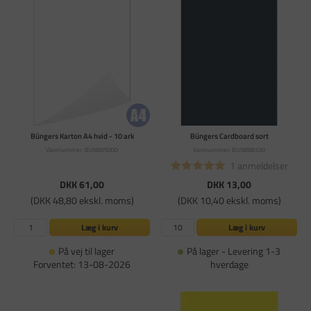
Büngers Karton A4 hvid - 10 ark
Büngers Cardboard sort
Varenummer: BUN865000
Varenummer: BUN888330
1 anmeldelser
DKK 61,00
DKK 13,00
(DKK 48,80 ekskl. moms)
(DKK 10,40 ekskl. moms)
Læg i kurv
Læg i kurv
På vej til lager
På lager - Levering 1-3
Forventet: 13-08-2026
hverdage