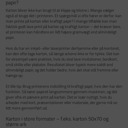
papir?
Karton bliver ikke kun brugt til at klippe og klistre i. Mange vælger
også at bruge det i printeren. Et spørgsmål vi ofte hører er derfor: kan
man printe på karton eller kraftigt papir? I mange tilfælde kan man
faktisk godt lave print på karton og kraftigt karton – det kræver bare,
at printeren kan håndtere en lidt højere gramvægt end almindeligt
papir.
Hvis du har en inkjet- eller laserprinter derhjemme eller på kontoret,
kan den ofte tage karton, så længe arkene ikke er for tykke. Det kan
for eksempel være praktisk, hvis du skal lave invitationer, bordkort,
små skilte eller plakater. Resultatet bliver typisk mere solidt end
almindeligt papir, og det holder bedre, hvis det skal stå fremme eller
hænge op.
Et lille tip: Brug printerens indstilling til kraftigt papir, hvis den har den
funktion. Så kører papiret langsommere gennem maskinen, og det
giver ofte et pænere print på karton. Det er især nyttigt, hvis du
arbejder med kort, præsentationer eller materiale, der gerne må se
lidt mere gennemført ud.
Karton i store formater – f.eks. karton 50x70 og
større ark