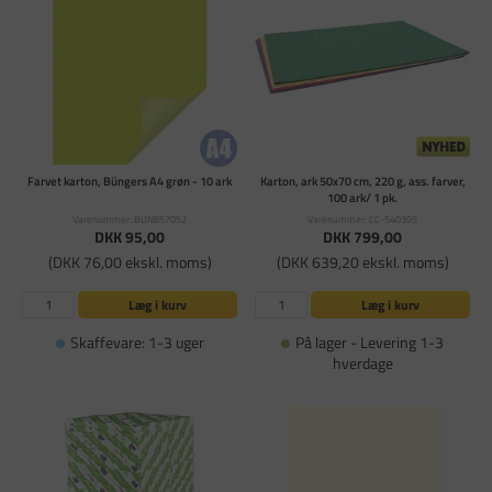
Farvet karton, Büngers A4 grøn - 10 ark
Karton, ark 50x70 cm, 220 g, ass. farver,
100 ark/ 1 pk.
Varenummer: BUN857052
Varenummer: CC-540395
DKK 95,00
DKK 799,00
(DKK 76,00 ekskl. moms)
(DKK 639,20 ekskl. moms)
Læg i kurv
Læg i kurv
Skaffevare: 1-3 uger
På lager - Levering 1-3
hverdage