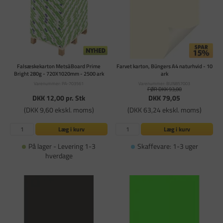
Falsæskekarton MetsäBoard Prime
Farvet karton, Büngers A4 naturhvid - 10
Bright 280g - 720X1020mm - 2500 ark
ark
Varenummer: PA-703561
Varenummer: BUN857003
FØR DKK 93,00
DKK 12,00
pr. Stk
DKK 79,05
(DKK 9,60 ekskl. moms)
(DKK 63,24 ekskl. moms)
Læg i kurv
Læg i kurv
På lager - Levering 1-3
Skaffevare: 1-3 uger
hverdage