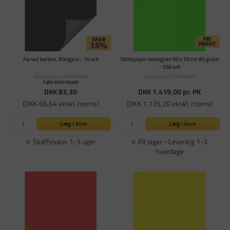
Farvet karton, Büngers - 10 ark
Skiltepapir neongrøn 50 x 70 cm 85 gram
- 100 ark
Varenummer: BUN857090
Varenummer: PA-696889
FØR DKK 98,00
DKK 83,30
DKK 1.419,00
pr. PK
(DKK 66,64 ekskl. moms)
(DKK 1.135,20 ekskl. moms)
Læg i kurv
Læg i kurv
Skaffevare: 1-3 uger
På lager - Levering 1-3
hverdage