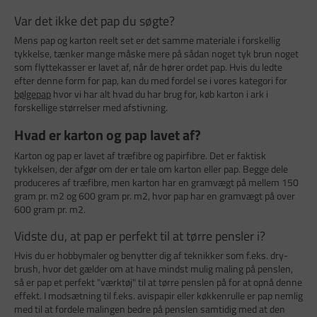
Var det ikke det pap du søgte?
Mens pap og karton reelt set er det samme materiale i forskellig
tykkelse, tænker mange måske mere på sådan noget tyk brun noget
som flyttekasser er lavet af, når de hører ordet pap. Hvis du ledte
efter denne form for pap, kan du med fordel se i vores kategori for
bølgepap
hvor vi har alt hvad du har brug for, køb karton i ark i
forskellige størrelser med afstivning.
Hvad er karton og pap lavet af?
Karton og pap er lavet af træfibre og papirfibre. Det er faktisk
tykkelsen, der afgør om der er tale om karton eller pap. Begge dele
produceres af træfibre, men karton har en gramvægt på mellem 150
gram pr. m2 og 600 gram pr. m2, hvor pap har en gramvægt på over
600 gram pr. m2.
Vidste du, at pap er perfekt til at tørre pensler i?
Hvis du er hobbymaler og benytter dig af teknikker som f.eks. dry-
brush, hvor det gælder om at have mindst mulig maling på penslen,
så er pap et perfekt "værktøj" til at tørre penslen på for at opnå denne
effekt. I modsætning til f.eks. avispapir eller køkkenrulle er pap nemlig
med til at fordele malingen bedre på penslen samtidig med at den