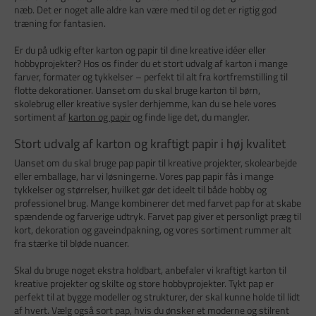
næb. Det er noget alle aldre kan være med til og det er rigtig god
træning for fantasien.
Er du på udkig efter karton og papir til dine kreative idéer eller
hobbyprojekter? Hos os finder du et stort udvalg af karton i mange
farver, formater og tykkelser – perfekt til alt fra kortfremstilling til
flotte dekorationer. Uanset om du skal bruge karton til børn,
skolebrug eller kreative sysler derhjemme, kan du se hele vores
sortiment af
karton og papir
og finde lige det, du mangler.
Stort udvalg af karton og kraftigt papir i høj kvalitet
Uanset om du skal bruge pap papir til kreative projekter, skolearbejde
eller emballage, har vi løsningerne. Vores pap papir fås i mange
tykkelser og størrelser, hvilket gør det ideelt til både hobby og
professionel brug. Mange kombinerer det med farvet pap for at skabe
spændende og farverige udtryk. Farvet pap giver et personligt præg til
kort, dekoration og gaveindpakning, og vores sortiment rummer alt
fra stærke til bløde nuancer.
Skal du bruge noget ekstra holdbart, anbefaler vi kraftigt karton til
kreative projekter og skilte og store hobbyprojekter. Tykt pap er
perfekt til at bygge modeller og strukturer, der skal kunne holde til lidt
af hvert. Vælg også sort pap, hvis du ønsker et moderne og stilrent