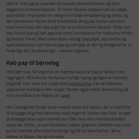
udtryk. Sort pap er populært til visuelle præsentationer og som
baggrund i kreative layouts. Til mere robuste opgaver kan du vælge
pap karton. Pap karton er velegnet til både emballering og skilte, og
det kombinerer styrke med fleksibilitet. Brug pap karton sammen
med farvet pap eller pap papir for et professionelt resultat. Både sort
pap, farvet pap og tykt pap kan nemt kombineres for maksimal effekt
og kreativ frihed. Med vores store udvalg i pap papir, pap karton og
specialvarianter som farvet pap og sort pap, er der rig mulighed for at
finde lige det, du skal bruge – uanset opgaven.
Køb pap til børneleg
Hvis børn kan få fingrene i en kæmpe kasse af pap er lykken som
regel gjort. Så kommer fantasien hurtigt i gang og legen er hermed
begyndt. Hvis man har nogle store
sprittuscher
kan de dekorere
papkassen med øjne eller vinger. De kan også klæbe diverse ting på
som de måske har klippet ud i
papir.
Her i kategorien finder du en masse store ark karton, der er perfekte
til at bygge ting med sammen med ungerne. karton kan f.eks. bruges
til at bygge jeres egne dukkehuse. Eller I kan lave nisselandskaber,
sjove dyr, hatte... ja kun fantasien sætter grænser. Derefter kan man
pynte med det ofte mere farverige og lidt tyndere karton, der er
lettere at klippe i for de mindste.