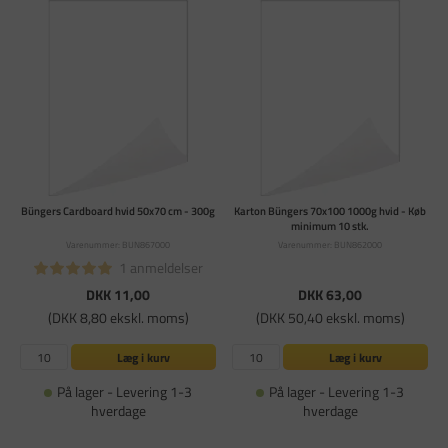
Büngers Cardboard hvid 50x70 cm - 300g
Karton Büngers 70x100 1000g hvid - Køb
minimum 10 stk.
Varenummer: BUN867000
Varenummer: BUN862000
1 anmeldelser
DKK 11,00
DKK 63,00
(DKK 8,80 ekskl. moms)
(DKK 50,40 ekskl. moms)
Læg i kurv
Læg i kurv
På lager - Levering 1-3
På lager - Levering 1-3
hverdage
hverdage