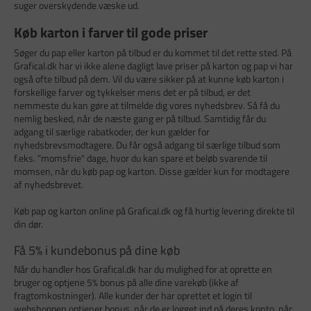
suger overskydende væske ud.
Køb karton i farver til gode priser
Søger du pap eller karton på tilbud er du kommet til det rette sted. På
Grafical.dk har vi ikke alene dagligt lave priser på karton og pap vi har
også ofte tilbud på dem. Vil du være sikker på at kunne køb karton i
forskellige farver og tykkelser mens det er på tilbud, er det
nemmeste du kan gøre at tilmelde dig vores nyhedsbrev. Så få du
nemlig besked, når de næste gang er på tilbud. Samtidig får du
adgang til særlige rabatkoder, der kun gælder for
nyhedsbrevsmodtagere. Du får også adgang til særlige tilbud som
f.eks. "momsfrie" dage, hvor du kan spare et beløb svarende til
momsen, når du køb pap og karton. Disse gælder kun for modtagere
af nyhedsbrevet.
Køb pap og karton online på Grafical.dk og få hurtig levering direkte til
din dør.
Få 5% i kundebonus på dine køb
Når du handler hos Grafical.dk har du mulighed for at oprette en
bruger og optjene 5% bonus på alle dine varekøb (ikke af
fragtomkostninger). Alle kunder der har oprettet et login til
webshoppen optjener bonus, når de er logget ind på deres konto, når