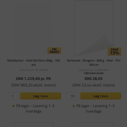
Skiltekarton - Hvid 50x70cm 260g - 100
Kartonark - Büngers - 600 g - Hvid - 70 x
ark
100 cm
Varenummer: PA-696909
Varenummer: BUN860000
FØR DKK 33,00
DKK 1.229,00
pr. PK
DKK 28,05
(DKK 983,20 ekskl. moms)
(DKK 22,44 ekskl. moms)
Læg i kurv
Læg i kurv
På lager - Levering 1-3
På lager - Levering 1-3
hverdage
hverdage