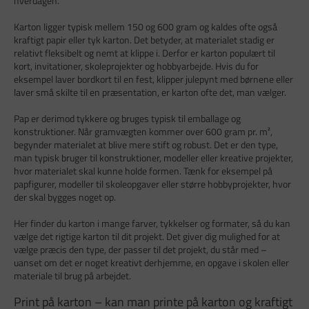
hverdagen.
Karton ligger typisk mellem 150 og 600 gram og kaldes ofte også
kraftigt papir eller tyk karton. Det betyder, at materialet stadig er
relativt fleksibelt og nemt at klippe i. Derfor er karton populært til
kort, invitationer, skoleprojekter og hobbyarbejde. Hvis du for
eksempel laver bordkort til en fest, klipper julepynt med børnene eller
laver små skilte til en præsentation, er karton ofte det, man vælger.
Pap er derimod tykkere og bruges typisk til emballage og
konstruktioner. Når gramvægten kommer over 600 gram pr. m²,
begynder materialet at blive mere stift og robust. Det er den type,
man typisk bruger til konstruktioner, modeller eller kreative projekter,
hvor materialet skal kunne holde formen. Tænk for eksempel på
papfigurer, modeller til skoleopgaver eller større hobbyprojekter, hvor
der skal bygges noget op.
Her finder du karton i mange farver, tykkelser og formater, så du kan
vælge det rigtige karton til dit projekt. Det giver dig mulighed for at
vælge præcis den type, der passer til det projekt, du står med –
uanset om det er noget kreativt derhjemme, en opgave i skolen eller
materiale til brug på arbejdet.
Print på karton – kan man printe på karton og kraftigt