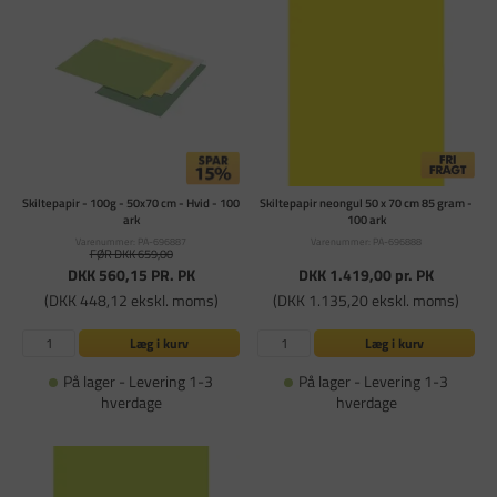
Skiltepapir - 100g - 50x70 cm - Hvid - 100
Skiltepapir neongul 50 x 70 cm 85 gram -
ark
100 ark
Varenummer: PA-696887
Varenummer: PA-696888
FØR DKK 659,00
DKK 560,15
PR. PK
DKK 1.419,00
pr. PK
(DKK 448,12 ekskl. moms)
(DKK 1.135,20 ekskl. moms)
Læg i kurv
Læg i kurv
På lager - Levering 1-3
På lager - Levering 1-3
hverdage
hverdage