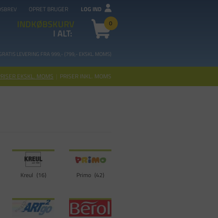
OPRET BRUGER
LOG IND
DSBREV
INDKØBSKURV
0
I ALT:
GRATIS LEVERING FRA 99
9,- (799,- EKSKL. MOMS)
PRISER EKSKL. MOMS
|
PRISER INKL. MOMS
Kreul
16
Primo
42