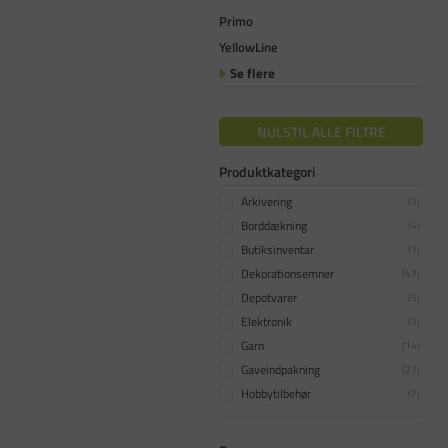
Primo
YellowLine
Se flere
NULSTIL ALLE FILTRE
Produktkategori
Arkivering
(
2
)
Borddækning
(
4
)
Butiksinventar
(
1
)
Dekorationsemner
(
47
)
Depotvarer
(
5
)
Elektronik
(
2
)
Garn
(
14
)
Gaveindpakning
(
27
)
Hobbytilbehør
(
7
)
Jul
(
105
)
Karton og papir
(
112
)