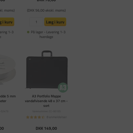
kl. moms)
(DKK 56,00 ekskl. moms)
 i kurv
Læg i kurv
ering 1-3
På lager - Levering 1-3
e
hverdage
redde 5 mm
A3 Portfolio Mappe
eter
vandafvisende 48 x 37 cm -
sort
-52473
Varenummer: CC-95155
8 anmeldelser
00
DKK 149,00