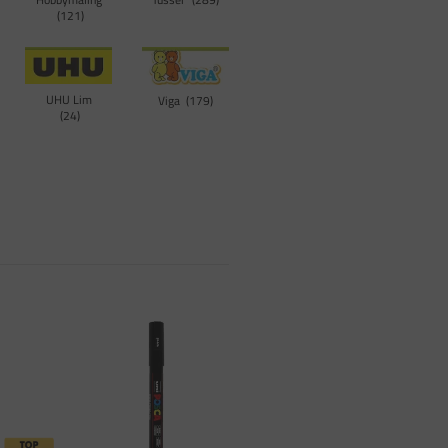
121
UHU Lim
Viga
179
24