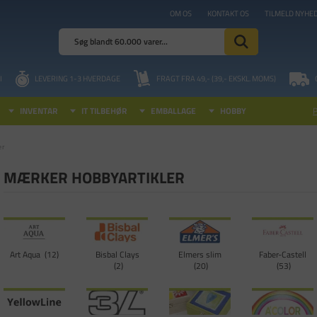
OM OS
KONTAKT OS
TILMELD NYHE
I
LEVERING 1-3 HVERDAGE
FRAGT FRA 49,- (39,- EKSKL. MOMS)
INVENTAR
IT TILBEHØR
EMBALLAGE
HOBBY
er
MÆRKER HOBBYARTIKLER
Art Aqua
12
Bisbal Clays
Elmers slim
Faber-Castell
2
20
53