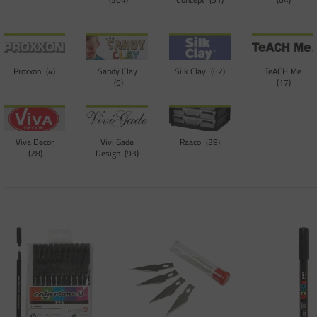
Proxxon
4
Sandy Clay
Silk Clay
62
TeACH Me
9
17
Viva Decor
Vivi Gade
Raaco
39
28
Design
93