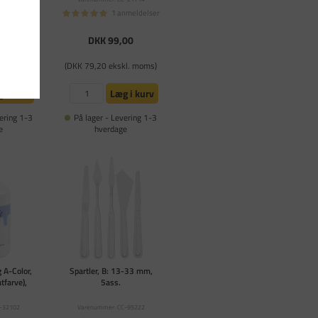
nmeldelser
1 anmeldelser
,00
DKK 99,00
kl. moms)
(DKK 79,20 ekskl. moms)
 i kurv
Læg i kurv
ering 1-3
På lager - Levering 1-3
e
hverdage
 A-Color,
Spartler, B: 13-33 mm,
tfarve),
5ass.
-32102
Varenummer: CC-95222