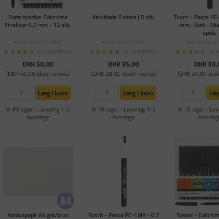
Sorte tuscher Colortime
Knivblade Fiskars | 5 stk.
Tusch - Posca PC
Fineliner 0,7 mm - 12 stk.
mm - Sort - Eks
spids
Varenummer: CC-373661
Varenummer: CC-9601
Varenummer: CC
11 anmeldelser
11 anmeldelser
18 a
DKK 50,00
DKK 35,00
DKK 30,
(DKK 40,00 ekskl. moms)
(DKK 28,00 ekskl. moms)
(DKK 24,00 eks
Læg i kurv
Læg i kurv
Læg
På lager - Levering 1-3
På lager - Levering 1-3
På lager - Lev
hverdage
hverdage
hverdag
Karduspapir A4 grå/brun
Tusch - Posca PC-1MR - 0,7
Tusser - Colorti