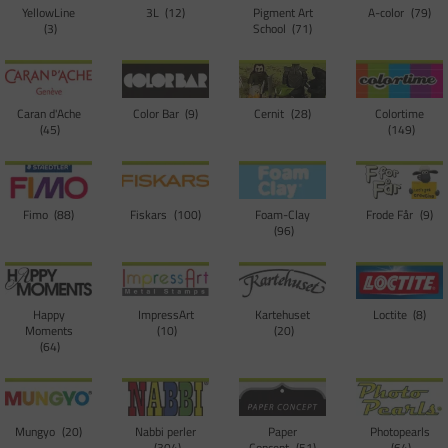
YellowLine
3L
12
Pigment Art
A-color
79
3
School
71
Caran d'Ache
Color Bar
9
Cernit
28
Colortime
45
149
Fimo
88
Fiskars
100
Foam-Clay
Frode Får
9
96
Happy
ImpressArt
Kartehuset
Loctite
8
Moments
10
20
64
Mungyo
20
Nabbi perler
Paper
Photopearls
304
Concept
51
64