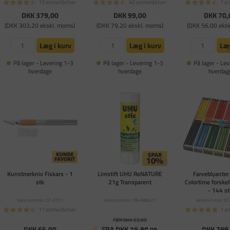
13 anmeldelser
40 anmeldelser
7 a
DKK 379,00
DKK 99,00
DKK 70,
(DKK 303,20 ekskl. moms)
(DKK 79,20 ekskl. moms)
(DKK 56,00 eks
Læg i kurv
Læg i kurv
Læg
På lager - Levering 1-3
På lager - Levering 1-3
På lager - Lev
hverdage
hverdage
hverdag
Kunstnerkniv Fiskars - 1
Limstift UHU ReNATURE
Farveblyante
stk
21g Transparent
Colortime forskel
- 144 st
Varenummer: CC-6711
Varenummer: PA-688427
Varenummer: CC
17 anmeldelser
1 a
FØR DKK 22,00
DKK 65,00
FRA DKK 19,80
DKK 799
PR.