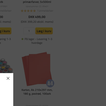
stk
primærfarver, 5x500ml
-373561
Varenummer: CC-35401
nmeldelser
1 anmeldelser
00
DKK 499,00
kl. moms)
(DKK 399,20 ekskl. moms)
 i kurv
Læg i kurv
ering 1-3
På lager - Levering 1-3
e
hverdage
smaling,
Karton, A4 210x297 mm,
te med
180 g, postrød, 100ark
 - 24 x 2,5
-77004
Varenummer: CC-21714