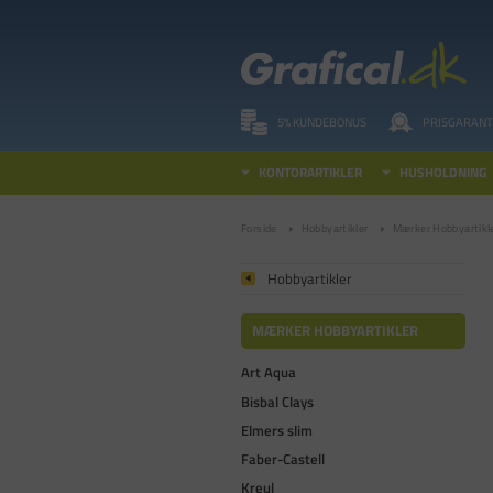
5% KUNDEBONUS
PRISGARANT
KONTORARTIKLER
HUSHOLDNING
Forside
Hobbyartikler
Mærker Hobbyartikl
Hobbyartikler
MÆRKER HOBBYARTIKLER
Art Aqua
Bisbal Clays
Elmers slim
Faber-Castell
Kreul