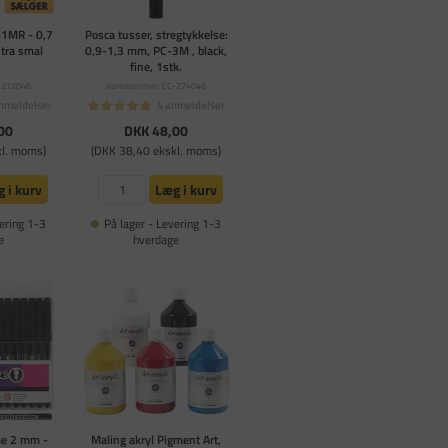
-1MR - 0,7
Posca tusser, stregtykkelse:
tra smal
0,9-1,3 mm, PC-3M , black,
fine, 1stk.
-272046
Varenummer: CC-274046
nmeldelser
4 anmeldelser
00
DKK 48,00
kl. moms)
(DKK 38,40 ekskl. moms)
 i kurv
Læg i kurv
ering 1-3
På lager - Levering 1-3
e
hverdage
me 2 mm -
Maling akryl Pigment Art,