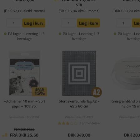
STK
(DKK 52,00 ekskl. moms)
(DKK 15,84 ekskl. moms)
(DKK 639,20 eks
Læg i kurv
Læg i kurv
Læg
På lager - Levering 1-3
På lager - Levering 1-3
På lager - Lev
hverdage
hverdage
hverdag
Fotohjørner 10 mm – Sort
Stort skæreunderlag A2 -
Grosgrainbånd b
papir – 108 stk
45 x 60 cm
hvid - 15 m
Varenummer: CC-11598
Varenummer: CC-8371
Varenummer: CC
2 anmeldelser
FØR DKK 30,00
FRA DKK 25,50
DKK 349,00
DKK 28,