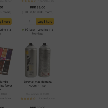
nmeldelser
3 anmeldelser
00
DKK 38,00
kl. moms)
(DKK 30,40 ekskl. moms)
 i kurv
Læg i kurv
ering 1-3
På lager - Levering 1-3
e
hverdage
r jumbo
Spraylak mat Montana
lige farver
400ml - 1 stk
k
-38080
Varenummer: CC-35028
nmeldelser
11 anmeldelser
,00
DKK 70,00