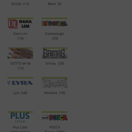
Art2Go
13
Berol
5
Dana Lim
Eulenspiegel
19
39
GIOTTO bé-bé
Grimas
28
12
Lyra
48
Montana
18
Plus Color
POSCA
Hobbymaling
Tusser
289