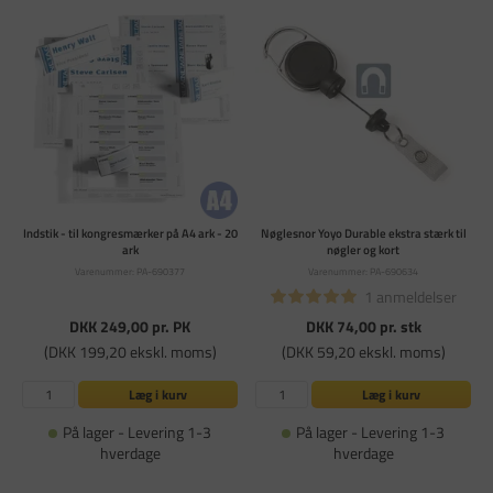
Indstik - til kongresmærker på A4 ark - 20
Nøglesnor Yoyo Durable ekstra stærk til
ark
nøgler og kort
Varenummer: PA-690377
Varenummer: PA-690634
1 anmeldelser
DKK 249,00
pr. PK
DKK 74,00
pr. stk
(DKK 199,20 ekskl. moms)
(DKK 59,20 ekskl. moms)
Læg i kurv
Læg i kurv
På lager - Levering 1-3
På lager - Levering 1-3
hverdage
hverdage