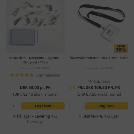
Navneskilte - 60x90 mm - Liggende -
Navneskilt med snor - 60 x 90 mm - 5 sæt
Hård plast - 10 stk
Varenummer: PA-700649
Varenummer: PA-690397
3 anmeldelser
FØR DKK 219,00
DKK 53,00
pr. PK
FRA DKK 109,50
PR. PK
(DKK 42,40 ekskl. moms)
(DKK 87,60 ekskl. moms)
Læg i kurv
Læg i kurv
På lager - Levering 1-3
Skaffevare: 1-3 uger
hverdage