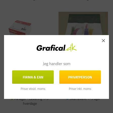
Papirkort - Badgy - 85,6x54mm 0,76mm
Armbånd, Festtegn TYSTAR 250x20mm
Jeg handler som
- Hvid - 100 stk
grøn - 100 stk
Varenummer: EVOCBGCP030W
Varenummer: PA-691363
DKK 159,00
DKK 349,00
pr. PK
FIRMA & EAN
PRIVATPERSON
(DKK 127,20 ekskl. moms)
(DKK 279,20 ekskl. moms)
Priser ekskl. moms
Priser inkl. moms
Læg i kurv
Læg i kurv
På lager - Levering 1-3
Skaffevare: 1-3 uger
hverdage