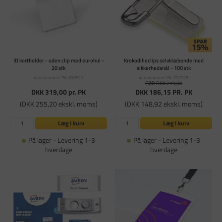
ID kortholder - uden clip med eurohul -
Krokodilleclips selvklæbende med
20 stk
sikkerhedsnål - 100 stk
Varenummer: PA-690521
Varenummer: PA-702928
FØR DKK 219,00
DKK 319,00
pr. PK
DKK 186,15
PR. PK
(DKK 255,20 ekskl. moms)
(DKK 148,92 ekskl. moms)
Læg i kurv
Læg i kurv
På lager - Levering 1-3
På lager - Levering 1-3
hverdage
hverdage