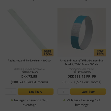
Papirarmbånd, hvid, voksen - 100 stk
Armbånd - Avery TYVBL-50, neonblå,
Tyvek®, 256x19mm - 500 stk.
Varenummer: ABN-1010002557
Varenummer: PA-740341
FØR DKK 87,00
FØR DKK 339,00
DKK 73,95
DKK 288,15
PR. PK
(DKK 59,16 ekskl. moms)
(DKK 230,52 ekskl. moms)
Læg i kurv
Læg i kurv
På lager - Levering 1-3
På lager - Levering 1-3
hverdage
hverdage