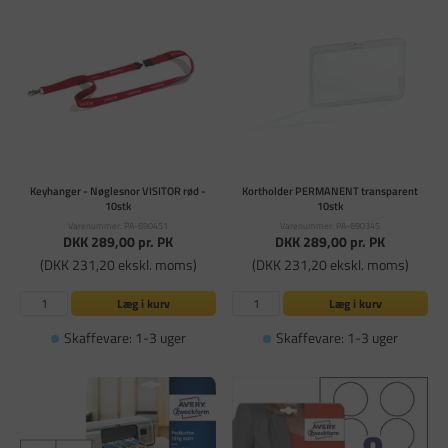
Keyhanger - Nøglesnor VISITOR rød -
Kortholder PERMANENT transparent
10stk
10stk
Varenummer: PA-690451
Varenummer: PA-690345
DKK 289,00
pr. PK
DKK 289,00
pr. PK
(DKK 231,20 ekskl. moms)
(DKK 231,20 ekskl. moms)
Læg i kurv
Læg i kurv
Skaffevare: 1-3 uger
Skaffevare: 1-3 uger