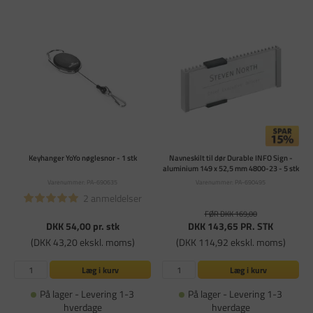
Keyhanger YoYo nøglesnor - 1 stk
Navneskilt til dør Durable INFO Sign -
aluminium 149 x 52,5 mm 4800-23 - 5 stk
Varenummer: PA-690635
Varenummer: PA-690495
2 anmeldelser
FØR DKK 169,00
DKK 54,00
pr. stk
DKK 143,65
PR. STK
(DKK 43,20 ekskl. moms)
(DKK 114,92 ekskl. moms)
Læg i kurv
Læg i kurv
På lager - Levering 1-3
På lager - Levering 1-3
hverdage
hverdage