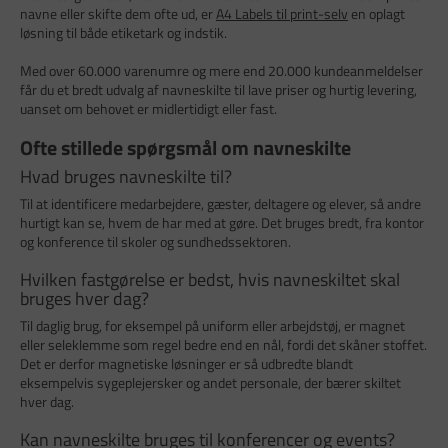
navne eller skifte dem ofte ud, er
A4 Labels til print-selv
en oplagt
løsning til både etiketark og indstik.
Med over 60.000 varenumre og mere end 20.000 kundeanmeldelser
får du et bredt udvalg af navneskilte til lave priser og hurtig levering,
uanset om behovet er midlertidigt eller fast.
Ofte stillede spørgsmål om navneskilte
Hvad bruges navneskilte til?
Til at identificere medarbejdere, gæster, deltagere og elever, så andre
hurtigt kan se, hvem de har med at gøre. Det bruges bredt, fra kontor
og konference til skoler og sundhedssektoren.
Hvilken fastgørelse er bedst, hvis navneskiltet skal
bruges hver dag?
Til daglig brug, for eksempel på uniform eller arbejdstøj, er magnet
eller seleklemme som regel bedre end en nål, fordi det skåner stoffet.
Det er derfor magnetiske løsninger er så udbredte blandt
eksempelvis sygeplejersker og andet personale, der bærer skiltet
hver dag.
Kan navneskilte bruges til konferencer og events?