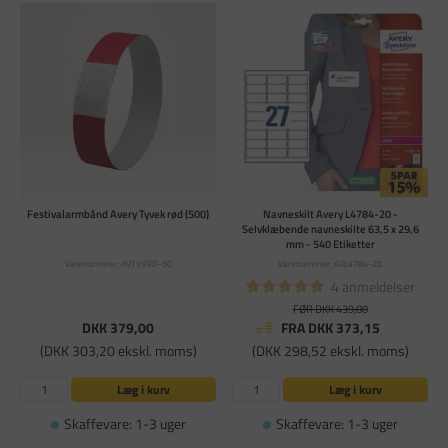
Festivalarmbånd Avery Tyvek rød (500)
Navneskilt Avery L4784-20 -
Selvklæbende navneskilte 63,5 x 29,6
mm - 540 Etiketter
Varenummer: AVTYVRD-50
Varenummer: AVL4784-20
4 anmeldelser
FØR DKK 439,00
DKK 379,00
FRA DKK 373,15
(DKK 303,20 ekskl. moms)
(DKK 298,52 ekskl. moms)
Læg i kurv
Læg i kurv
Skaffevare: 1-3 uger
Skaffevare: 1-3 uger