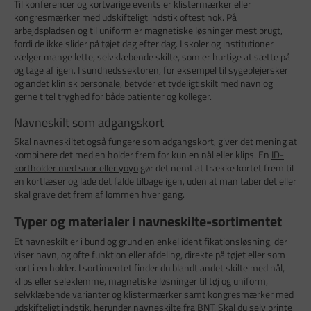
Til konferencer og kortvarige events er klistermærker eller
kongresmærker med udskifteligt indstik oftest nok. På
arbejdspladsen og til uniform er magnetiske løsninger mest brugt,
fordi de ikke slider på tøjet dag efter dag. I skoler og institutioner
vælger mange lette, selvklæbende skilte, som er hurtige at sætte på
og tage af igen. I sundhedssektoren, for eksempel til sygeplejersker
og andet klinisk personale, betyder et tydeligt skilt med navn og
gerne titel tryghed for både patienter og kolleger.
Navneskilt som adgangskort
Skal navneskiltet også fungere som adgangskort, giver det mening at
kombinere det med en holder frem for kun en nål eller klips. En
ID-
kortholder med snor eller yoyo
gør det nemt at trække kortet frem til
en kortlæser og lade det falde tilbage igen, uden at man taber det eller
skal grave det frem af lommen hver gang.
Typer og materialer i navneskilte-sortimentet
Et navneskilt er i bund og grund en enkel identifikationsløsning, der
viser navn, og ofte funktion eller afdeling, direkte på tøjet eller som
kort i en holder. I sortimentet finder du blandt andet skilte med nål,
klips eller seleklemme, magnetiske løsninger til tøj og uniform,
selvklæbende varianter og klistermærker samt kongresmærker med
udskifteligt indstik, herunder navneskilte fra BNT. Skal du selv printe