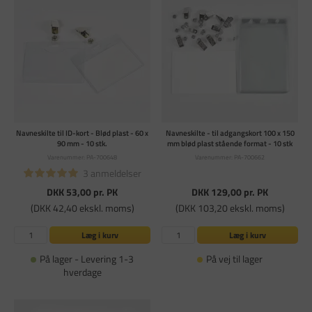
Navneskilte til ID-kort - Blød plast - 60 x
Navneskilte - til adgangskort 100 x 150
90 mm - 10 stk.
mm blød plast stående format - 10 stk
Varenummer: PA-700648
Varenummer: PA-700662
3 anmeldelser
DKK 53,00
pr. PK
DKK 129,00
pr. PK
(DKK 42,40 ekskl. moms)
(DKK 103,20 ekskl. moms)
Læg i kurv
Læg i kurv
På lager - Levering 1-3
På vej til lager
hverdage