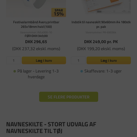
Festivalarmbånd Avery printbar
Indstik til navneskilt 90x60mm A4 180stk
265x18mm hvid (100)
pr. pak
Varenummer: AVL4000-10
Varenummer: PA-690364
FØR DKK 349,00
DKK 296,65
DKK 249,00
pr. PK
(DKK 237,32 ekskl. moms)
(DKK 199,20 ekskl. moms)
Læg i kurv
Læg i kurv
På lager - Levering 1-3
Skaffevare: 1-3 uger
hverdage
SE FLERE PRODUKTER
NAVNESKILTE - STORT UDVALG AF
NAVNESKILTE TIL TØJ