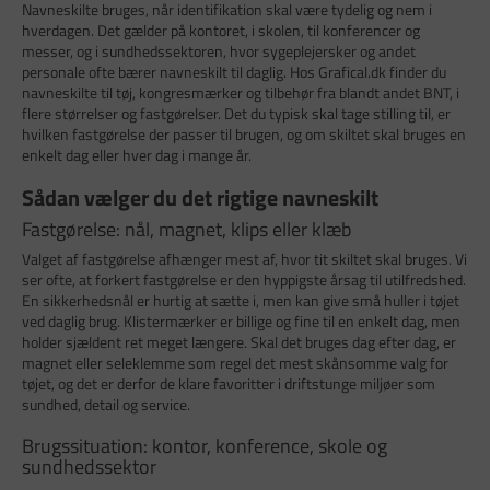
Navneskilte bruges, når identifikation skal være tydelig og nem i
hverdagen. Det gælder på kontoret, i skolen, til konferencer og
messer, og i sundhedssektoren, hvor sygeplejersker og andet
personale ofte bærer navneskilt til daglig. Hos Grafical.dk finder du
navneskilte til tøj, kongresmærker og tilbehør fra blandt andet BNT, i
flere størrelser og fastgørelser. Det du typisk skal tage stilling til, er
hvilken fastgørelse der passer til brugen, og om skiltet skal bruges en
enkelt dag eller hver dag i mange år.
Sådan vælger du det rigtige navneskilt
Fastgørelse: nål, magnet, klips eller klæb
Valget af fastgørelse afhænger mest af, hvor tit skiltet skal bruges. Vi
ser ofte, at forkert fastgørelse er den hyppigste årsag til utilfredshed.
En sikkerhedsnål er hurtig at sætte i, men kan give små huller i tøjet
ved daglig brug. Klistermærker er billige og fine til en enkelt dag, men
holder sjældent ret meget længere. Skal det bruges dag efter dag, er
magnet eller seleklemme som regel det mest skånsomme valg for
tøjet, og det er derfor de klare favoritter i driftstunge miljøer som
sundhed, detail og service.
Brugssituation: kontor, konference, skole og
sundhedssektor