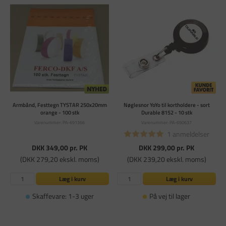
Armbånd, Festtegn TYSTAR 250x20mm
Nøglesnor YoYo til kortholdere - sort
orange - 100 stk
Durable 8152 - 10 stk
Varenummer: PA-691366
Varenummer: PA-690637
1 anmeldelser
DKK 349,00
pr. PK
DKK 299,00
pr. PK
(DKK 279,20 ekskl. moms)
(DKK 239,20 ekskl. moms)
Læg i kurv
Læg i kurv
Skaffevare: 1-3 uger
På vej til lager