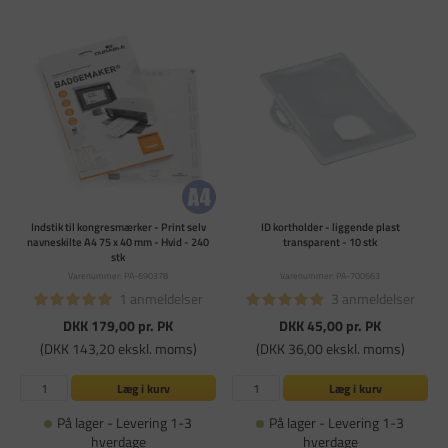
Indstik til kongresmærker - Print selv
ID kortholder - liggende plast
navneskilte A4 75 x 40 mm - Hvid - 240
transparent - 10 stk
stk
Varenummer: PA-690378
Varenummer: PA-700663
1 anmeldelser
3 anmeldelser
DKK 179,00
pr. PK
DKK 45,00
pr. PK
(DKK 143,20 ekskl. moms)
(DKK 36,00 ekskl. moms)
Læg i kurv
Læg i kurv
På lager - Levering 1-3
På lager - Levering 1-3
hverdage
hverdage