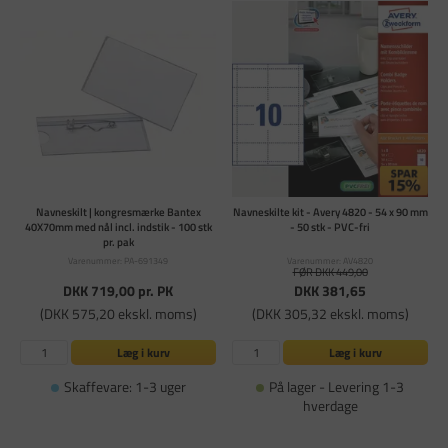
Navneskilt | kongresmærke Bantex
Navneskilte kit - Avery 4820 - 54 x 90 mm
40X70mm med nål incl. indstik - 100 stk
- 50 stk - PVC-fri
pr. pak
Varenummer: PA-691349
Varenummer: AV4820
FØR DKK 449,00
DKK 719,00
pr. PK
DKK 381,65
(DKK 575,20 ekskl. moms)
(DKK 305,32 ekskl. moms)
Læg i kurv
Læg i kurv
Skaffevare: 1-3 uger
På lager - Levering 1-3
hverdage