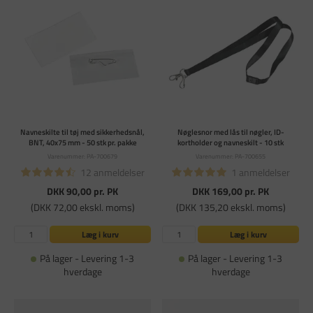
Navneskilte til tøj med sikkerhedsnål,
Nøglesnor med lås til nøgler, ID-
BNT, 40x75 mm - 50 stk pr. pakke
kortholder og navneskilt - 10 stk
Varenummer: PA-700679
Varenummer: PA-700655
12 anmeldelser
1 anmeldelser
DKK 90,00
pr. PK
DKK 169,00
pr. PK
(DKK 72,00 ekskl. moms)
(DKK 135,20 ekskl. moms)
Læg i kurv
Læg i kurv
På lager - Levering 1-3
På lager - Levering 1-3
hverdage
hverdage