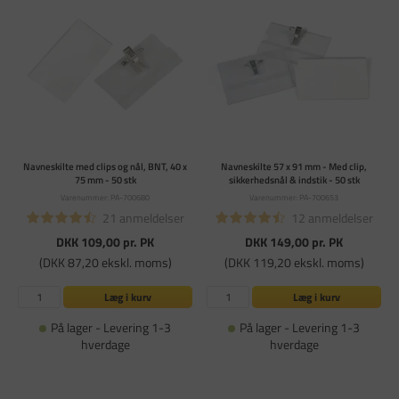
Navneskilte med clips og nål, BNT, 40 x
Navneskilte 57 x 91 mm - Med clip,
75 mm - 50 stk
sikkerhedsnål & indstik - 50 stk
Varenummer: PA-700680
Varenummer: PA-700653
21 anmeldelser
12 anmeldelser
DKK 109,00
pr. PK
DKK 149,00
pr. PK
(DKK 87,20 ekskl. moms)
(DKK 119,20 ekskl. moms)
Læg i kurv
Læg i kurv
På lager - Levering 1-3
På lager - Levering 1-3
hverdage
hverdage