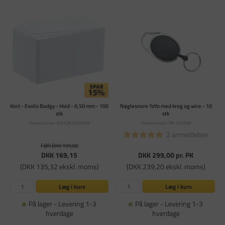
Kort - Evolis Badgy - Hvid - 0,50 mm - 100
Nøglesnore YoYo med krog og wire - 10
stk
stk
Varenummer: EVOCBGC0020W
Varenummer: PA-702938
2 anmeldelser
FØR DKK 199,00
DKK 169,15
DKK 299,00
pr. PK
(DKK 135,32 ekskl. moms)
(DKK 239,20 ekskl. moms)
Læg i kurv
Læg i kurv
På lager - Levering 1-3
På lager - Levering 1-3
hverdage
hverdage