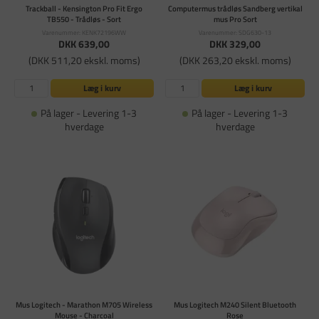
Trackball - Kensington Pro Fit Ergo
Computermus trådløs Sandberg vertikal
TB550 - Trådløs - Sort
mus Pro Sort
Varenummer: KENK72196WW
Varenummer: SDG630-13
DKK 639,00
DKK 329,00
(DKK 511,20 ekskl. moms)
(DKK 263,20 ekskl. moms)
Læg i kurv
Læg i kurv
På lager - Levering 1-3
På lager - Levering 1-3
hverdage
hverdage
Mus Logitech - Marathon M705 Wireless
Mus Logitech M240 Silent Bluetooth
Mouse - Charcoal
Rose