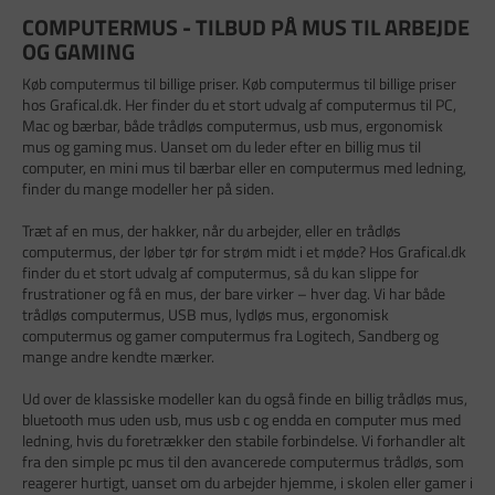
COMPUTERMUS - TILBUD PÅ MUS TIL ARBEJDE
OG GAMING
Køb computermus til billige priser. Køb computermus til billige priser
hos Grafical.dk. Her finder du et stort udvalg af computermus til PC,
Mac og bærbar, både trådløs computermus, usb mus, ergonomisk
mus og gaming mus. Uanset om du leder efter en billig mus til
computer, en mini mus til bærbar eller en computermus med ledning,
finder du mange modeller her på siden.
Træt af en mus, der hakker, når du arbejder, eller en trådløs
computermus, der løber tør for strøm midt i et møde? Hos Grafical.dk
finder du et stort udvalg af computermus, så du kan slippe for
frustrationer og få en mus, der bare virker – hver dag. Vi har både
trådløs computermus, USB mus, lydløs mus, ergonomisk
computermus og gamer computermus fra Logitech, Sandberg og
mange andre kendte mærker.
Ud over de klassiske modeller kan du også finde en billig trådløs mus,
bluetooth mus uden usb, mus usb c og endda en computer mus med
ledning, hvis du foretrækker den stabile forbindelse. Vi forhandler alt
fra den simple pc mus til den avancerede computermus trådløs, som
reagerer hurtigt, uanset om du arbejder hjemme, i skolen eller gamer i