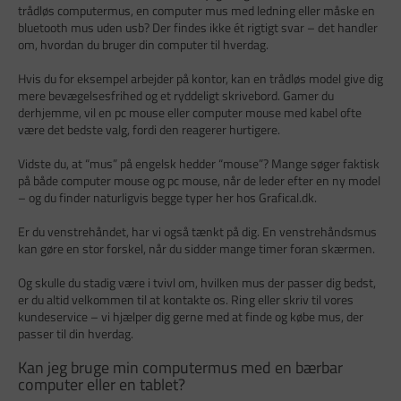
trådløs computermus, en computer mus med ledning eller måske en
bluetooth mus uden usb? Der findes ikke ét rigtigt svar – det handler
om, hvordan du bruger din computer til hverdag.
Hvis du for eksempel arbejder på kontor, kan en trådløs model give dig
mere bevægelsesfrihed og et ryddeligt skrivebord. Gamer du
derhjemme, vil en pc mouse eller computer mouse med kabel ofte
være det bedste valg, fordi den reagerer hurtigere.
Vidste du, at “mus” på engelsk hedder “mouse”? Mange søger faktisk
på både computer mouse og pc mouse, når de leder efter en ny model
– og du finder naturligvis begge typer her hos Grafical.dk.
Er du venstrehåndet, har vi også tænkt på dig. En venstrehåndsmus
kan gøre en stor forskel, når du sidder mange timer foran skærmen.
Og skulle du stadig være i tvivl om, hvilken mus der passer dig bedst,
er du altid velkommen til at kontakte os. Ring eller skriv til vores
kundeservice – vi hjælper dig gerne med at finde og købe mus, der
passer til din hverdag.
Kan jeg bruge min computermus med en bærbar
computer eller en tablet?