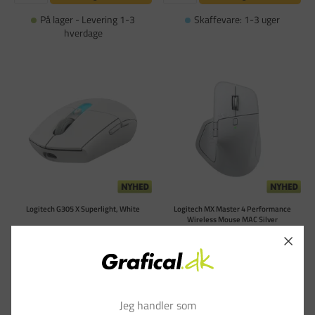
På lager - Levering 1-3
Skaffevare: 1-3 uger
hverdage
Logitech G305 X Superlight, White
Logitech MX Master 4 Performance
Wireless Mouse MAC Silver
Varenummer: LOG910007748
Varenummer: LOG910007576
DKK 959,00
DKK 1.549,00
(DKK 767,20 ekskl. moms)
(DKK 1.239,20 ekskl. moms)
Læg i kurv
Læg i kurv
Jeg handler som
Skaffevare: 1-3 uger
På lager - Levering 1-3