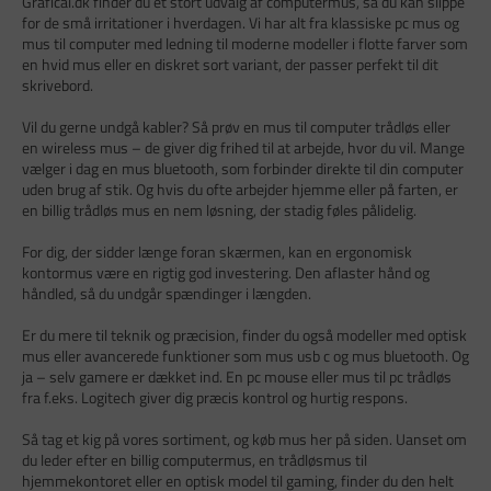
Grafical.dk finder du et stort udvalg af computermus, så du kan slippe
for de små irritationer i hverdagen. Vi har alt fra klassiske pc mus og
mus til computer med ledning til moderne modeller i flotte farver som
en hvid mus eller en diskret sort variant, der passer perfekt til dit
skrivebord.
Vil du gerne undgå kabler? Så prøv en mus til computer trådløs eller
en wireless mus – de giver dig frihed til at arbejde, hvor du vil. Mange
vælger i dag en mus bluetooth, som forbinder direkte til din computer
uden brug af stik. Og hvis du ofte arbejder hjemme eller på farten, er
en billig trådløs mus en nem løsning, der stadig føles pålidelig.
For dig, der sidder længe foran skærmen, kan en ergonomisk
kontormus være en rigtig god investering. Den aflaster hånd og
håndled, så du undgår spændinger i længden.
Er du mere til teknik og præcision, finder du også modeller med optisk
mus eller avancerede funktioner som mus usb c og mus bluetooth. Og
ja – selv gamere er dækket ind. En pc mouse eller mus til pc trådløs
fra f.eks. Logitech giver dig præcis kontrol og hurtig respons.
Så tag et kig på vores sortiment, og køb mus her på siden. Uanset om
du leder efter en billig computermus, en trådløsmus til
hjemmekontoret eller en optisk model til gaming, finder du den helt