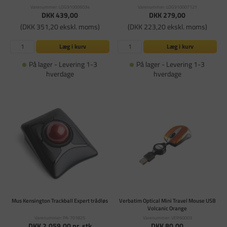
Varenummer: LOG910006034
Varenummer: LOG910007121
DKK 439,00
DKK 279,00
(DKK 351,20 ekskl. moms)
(DKK 223,20 ekskl. moms)
Læg i kurv
Læg i kurv
På lager - Levering 1-3
På lager - Levering 1-3
hverdage
hverdage
Mus Kensington Trackball Expert trådløs
Verbatim Optical Mini Travel Mouse USB
Volcanic Orange
Varenummer: PA-701825
Varenummer: VER60003
DKK 2.059,00
pr. stk
DKK 80,00