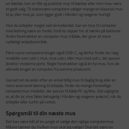
en bærbar, kan en lille og praktisk mus til bærbar eller mini mus være
et godt valg. Til stationære computere vælger mange en klassisk mus
til pc eller mus pc, som ligger godt i hånden og reagerer hurtigt.
Hvis du arbejder meget ved skrivebordet, kan en mus til computer
med ledning være en fordel, fordi du slipper for at tænke på batterier.
Andre foretrækker en computer mus trådløs, der giver et mere
ryddeligt arbejdsområde.
Flere nyere computere bruger også USB-C, og derfor finder du i dag
modeller som usb-c mus, mus usb c eller mus med usb c, der passer
direkte i moderne porte. Nogle foretrækker også en hp mus, hvis de
allerede bruger en computer fra samme producent.
Uanset om du leder efter en enkel billig mus til daglig brug eller en
mere avanceret løsning til arbejde, finder du mange forskellige
computermus modeller, der passer til både PC og Mac. Det vigtigste
er, at din pc mus føles behagelig i hånden og reagerer præcist, når du
arbejder eller surfer på nettet.
Spørgsmål til din næste mus
Det kan være lidt af en jungle at vælge den rigtige computermus.
Måske tænker du: hvilken mus skal jeg vælge? Skal det være en