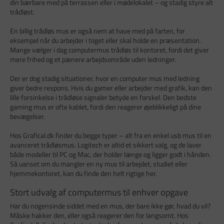
din bærbare med på terrassen eller i mødelokalet – og stadig styre alt
trådløst.
En billig trådløs mus er også nem at have med på farten, for
eksempel når du arbejder i toget eller skal holde en præsentation.
Mange vælger i dag computermus trådløs til kontoret, fordi det giver
mere frihed og et pænere arbejdsområde uden ledninger.
Der er dog stadig situationer, hvor en computer mus med ledning
giver bedre respons. Hvis du gamer eller arbejder med grafik, kan den
lille forsinkelse i trådløse signaler betyde en forskel. Den bedste
gaming mus er ofte kablet, fordi den reagerer øjeblikkeligt på dine
bevægelser.
Hos Grafical.dk finder du begge typer – alt fra en enkel usb mus til en
avanceret trådløsmus. Logitech er altid et sikkert valg, og de laver
både modeller til PC og Mac, der holder længe og ligger godt i hånden.
Så uanset om du mangler en ny mus til arbejdet, studiet eller
hjemmekontoret, kan du finde den helt rigtige her.
Stort udvalg af computermus til enhver opgave
Har du nogensinde siddet med en mus, der bare ikke gør, hvad du vil?
Måske hakker den, eller også reagerer den for langsomt. Hos