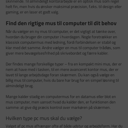
skinnende. Til almindeligt kontorarbejde er en optisk mus som regel
helt fin, men hvis du ønsker maksimal præcision, f.eks. til design eller
gaming, er en laser et godt valg.
Find den rigtige mus til computer til dit behov
Når du vælger en ny mus til computer, er det vigtigt at tænke over,
hvordan du bruger din computer i hverdagen. Nogle foretrækker en
klassisk computermus med ledning, fordi forbindelsen er stabil og
klar med det samme. Andre vælger en mus til computer trådløs, som
giver mere bevægelsesfrihed på skrivebordet og færre kabler.
Der findes mange forskellige typer – fra en kompakt mini mus, der er
nem at have med i tasken, til en mere avanceret kontor mus, der er
lavet til lange arbejdsdage foran skærmen. Du kan også vælge en
billig mus til computer, hvis du bare har brug for en simpel løsning til
almindeligt brug.
Mange kalder stadig en computermus for en datamus eller blot en
mus computer, men uanset hvad du kalder den, er funktionen den
samme: at give dig præcis kontrol over markøren på skærmen.
Hvilken type pc mus skal du vælge?
Valget af pc mus afhænger ofte af både udstyr og arbejdsform. Har du