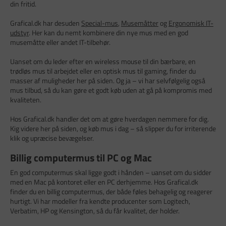
din fritid.
Grafical.dk har desuden
Special-mus
,
Musemåtter
og
Ergonomisk IT-
udstyr
. Her kan du nemt kombinere din nye mus med en god
musemåtte eller andet IT-tilbehør.
Uanset om du leder efter en wireless mouse til din bærbare, en
trødløs mus til arbejdet eller en optisk mus til gaming, finder du
masser af muligheder her på siden. Og ja – vi har selvfølgelig også
mus tilbud, så du kan gøre et godt køb uden at gå på kompromis med
kvaliteten.
Hos Grafical.dk handler det om at gøre hverdagen nemmere for dig.
Kig videre her på siden, og køb mus i dag – så slipper du for irriterende
klik og upræcise bevægelser.
Billig computermus til PC og Mac
En god computermus skal ligge godt i hånden – uanset om du sidder
med en Mac på kontoret eller en PC derhjemme. Hos Grafical.dk
finder du en billig computermus, der både føles behagelig og reagerer
hurtigt. Vi har modeller fra kendte producenter som Logitech,
Verbatim, HP og Kensington, så du får kvalitet, der holder.