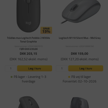
Trådløs mus Logitech Pebble 2 M350s
Logitech M110 Silent Mus - Mid Gray
Tonal Graphite
Varenummer: LOG910007015
Varenummer: LOG910006760
FØR DKK 239,00
DKK 203,15
DKK 159,00
(DKK 162,52 ekskl. moms)
(DKK 127,20 ekskl. moms)
Læg i kurv
Læg i kurv
På lager - Levering 1-3
På vej til lager
hverdage
Forventet: 02-10-2026