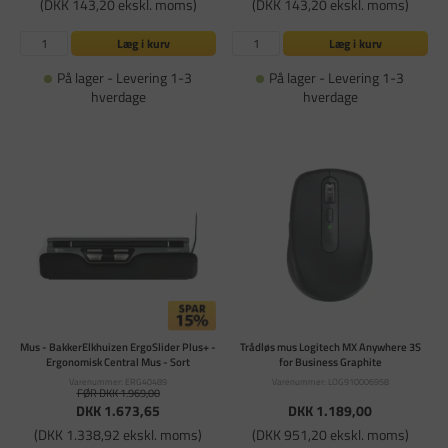
(DKK 143,20 ekskl. moms)
(DKK 143,20 ekskl. moms)
Læg i kurv
Læg i kurv
På lager - Levering 1-3
På lager - Levering 1-3
hverdage
hverdage
Mus - BakkerElkhuizen ErgoSlider Plus+ -
Trådløs mus Logitech MX Anywhere 3S
Ergonomisk Central Mus - Sort
for Business Graphite
Varenummer: ERG40489
Varenummer: LOG910006958
FØR DKK 1.969,00
DKK 1.673,65
DKK 1.189,00
(DKK 1.338,92 ekskl. moms)
(DKK 951,20 ekskl. moms)