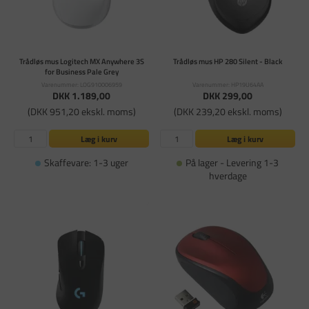
Trådløs mus Logitech MX Anywhere 3S
Trådløs mus HP 280 Silent - Black
for Business Pale Grey
Varenummer: LOG910006959
Varenummer: HP19U64AA
DKK 1.189,00
DKK 299,00
(DKK 951,20 ekskl. moms)
(DKK 239,20 ekskl. moms)
Læg i kurv
Læg i kurv
Skaffevare: 1-3 uger
På lager - Levering 1-3
hverdage