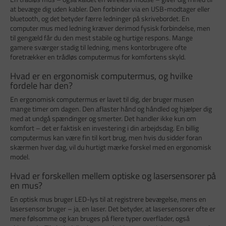
at bevæge dig uden kabler. Den forbinder via en USB-modtager eller
bluetooth, og det betyder færre ledninger på skrivebordet. En
computer mus med ledning kræver derimod fysisk forbindelse, men
til gengæld får du den mest stabile og hurtige respons. Mange
gamere sværger stadig til ledning, mens kontorbrugere ofte
foretrækker en trådløs computermus for komfortens skyld.
Hvad er en ergonomisk computermus, og hvilke
fordele har den?
En ergonomisk computermus er lavet til dig, der bruger musen
mange timer om dagen. Den aflaster hånd og håndled og hjælper dig
med at undgå spændinger og smerter. Det handler ikke kun om
komfort – det er faktisk en investering i din arbejdsdag. En billig
computermus kan være fin til kort brug, men hvis du sidder foran
skærmen hver dag, vil du hurtigt mærke forskel med en ergonomisk
model.
Hvad er forskellen mellem optiske og lasersensorer på
en mus?
En optisk mus bruger LED-lys til at registrere bevægelse, mens en
lasersensor bruger – ja, en laser. Det betyder, at lasersensorer ofte er
mere følsomme og kan bruges på flere typer overflader, også