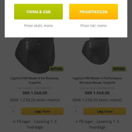
hverdage
FIRMA & EAN
PRIVATPERSON
Priser ekskl. moms
Priser inkl. moms
Logitech MX Master 4 for Business,
Logitech MX Master 4 Performance
Graphite
Wireless Mouse, Graphite
Varenummer: LOG910007617
Varenummer: LOG910007562
DKK 1.549,00
DKK 1.549,00
(DKK 1.239,20 ekskl. moms)
(DKK 1.239,20 ekskl. moms)
Læg i kurv
Læg i kurv
På lager - Levering 1-3
På lager - Levering 1-3
hverdage
hverdage