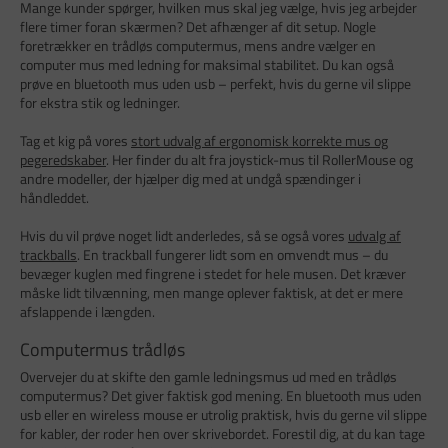
Mange kunder spørger, hvilken mus skal jeg vælge, hvis jeg arbejder
flere timer foran skærmen? Det afhænger af dit setup. Nogle
foretrækker en trådløs computermus, mens andre vælger en
computer mus med ledning for maksimal stabilitet. Du kan også
prøve en bluetooth mus uden usb – perfekt, hvis du gerne vil slippe
for ekstra stik og ledninger.
Tag et kig på vores
stort udvalg af ergonomisk korrekte mus og
pegeredskaber
. Her finder du alt fra joystick-mus til RollerMouse og
andre modeller, der hjælper dig med at undgå spændinger i
håndleddet.
Hvis du vil prøve noget lidt anderledes, så se også vores
udvalg af
trackballs
. En trackball fungerer lidt som en omvendt mus – du
bevæger kuglen med fingrene i stedet for hele musen. Det kræver
måske lidt tilvænning, men mange oplever faktisk, at det er mere
afslappende i længden.
Computermus trådløs
Overvejer du at skifte den gamle ledningsmus ud med en trådløs
computermus? Det giver faktisk god mening. En bluetooth mus uden
usb eller en wireless mouse er utrolig praktisk, hvis du gerne vil slippe
for kabler, der roder hen over skrivebordet. Forestil dig, at du kan tage