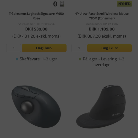
Trådløs mus Logitech Signature M650
HP Ultra-Fast-Scroll Wireless Mouse
Rose
780M (Consumer)
Varenummer: LOG910006254
Varenummer: HPB8YX3AA
DKK 539,00
DKK 1.109,00
(DKK 431,20 ekskl. moms)
(DKK 887,20 ekskl. moms)
Læg i kurv
Læg i kurv
Skaffevare: 1-3 uger
På lager - Levering 1-3
hverdage