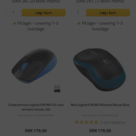
(DKK 287,20 ekskl. moms)
(DKK 291,72 ekskl. moms)
Læg i kurv
Læg i kurv
På lager - Levering 1-3
På lager - Levering 1-3
hverdage
hverdage
Computermus Logitech M190 Full-size
Mus Logitech M185 Wireless Mouse Blue
wireless mouse, blå
Varenummer: LOG910005907
Varenummer: LOG910002236
2 anmeldelser
DKK 179,00
DKK 179,00