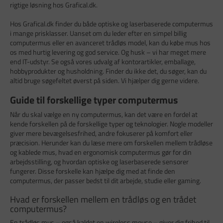
rigtige løsning hos Grafical.dk.
Hos Grafical.dk finder du både optiske og laserbaserede computermus
i mange prisklasser. Uanset om du leder efter en simpel billig
computermus eller en avanceret trådløs model, kan du købe mus hos
os med hurtig levering og god service. Og husk – vi har meget mere
end IT-udstyr. Se også vores udvalg af kontorartikler, emballage,
hobbyprodukter og husholdning. Finder du ikke det, du søger, kan du
altid bruge søgefeltet øverst på siden. Vi hjælper dig gerne videre.
Guide til forskellige typer computermus
Når du skal vælge en ny computermus, kan det være en fordel at
kende forskellen på de forskellige typer og teknologier. Nogle modeller
giver mere bevægelsesfrihed, andre fokuserer på komfort eller
præcision. Herunder kan du læse mere om forskellen mellem trådløse
og kablede mus, hvad en ergonomisk computermus gør for din
arbejdsstilling, og hvordan optiske og laserbaserede sensorer
fungerer. Disse forskelle kan hjælpe dig med at finde den
computermus, der passer bedst til dit arbejde, studie eller gaming.
Hvad er forskellen mellem en trådløs og en trådet
computermus?
En trådløs mus – også kaldet en wireless mouse – giver dig frihed til