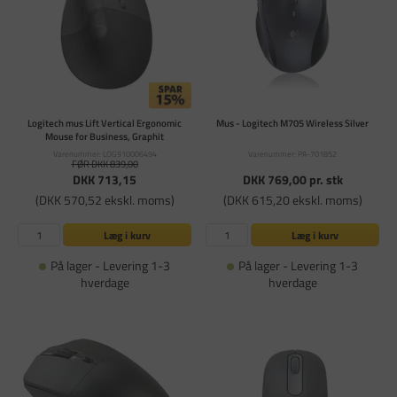
Logitech mus Lift Vertical Ergonomic
Mus - Logitech M705 Wireless Silver
Mouse for Business, Graphit
Varenummer: LOG910006494
Varenummer: PA-701852
FØR DKK 839,00
DKK 713,15
DKK 769,00
pr. stk
(DKK 570,52 ekskl. moms)
(DKK 615,20 ekskl. moms)
Læg i kurv
Læg i kurv
På lager - Levering 1-3
På lager - Levering 1-3
hverdage
hverdage