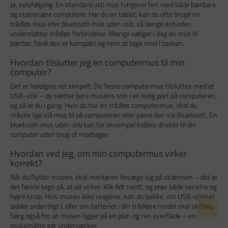
Ja, selvfølgelig. En standard usb mus fungerer fint med både bærbare
og stationære computere. Har du en tablet, kan du ofte bruge en
trådløs mus eller bluetooth mus uden usb, så længe enheden
understøtter trådløs forbindelse. Mange vælger i dag en mus til
bærbar, fordi den er kompakt og nem at tage med i tasken.
Hvordan tilslutter jeg en computermus til min
computer?
Det er heldigvis ret simpelt. De fleste computermus tilsluttes med et
USB-stik – du sætter bare musens stik i en ledig port på computeren,
og så er du i gang. Hvis du har en trådløs computermus, skal du
måske lige slå mus til på computeren eller parre den via Bluetooth. En
bluetooth mus uden usb kan for eksempel kobles direkte til din
computer uden brug af modtager.
Hvordan ved jeg, om min computermus virker
korrekt?
Når du flytter musen, skal markøren bevæge sig på skærmen – det er
det første tegn på, at alt virker. Klik lidt rundt, og prøv både venstre og
højre knap. Hvis musen ikke reagerer, kan du tjekke, om USB-stikket
sidder ordentligt i, eller om batteriet i din trådløse model skal skiftes.
Sørg også for, at musen ligger på en plan og ren overflade – en
musemåtte gør underværker.