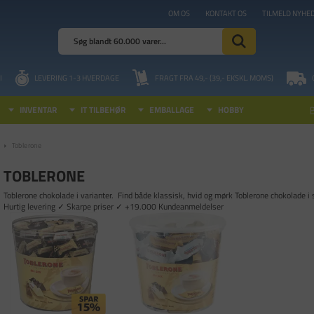
OM OS
KONTAKT OS
TILMELD NYHE
I
LEVERING 1-3 HVERDAGE
FRAGT FRA 49,- (39,- EKSKL. MOMS)
INVENTAR
IT TILBEHØR
EMBALLAGE
HOBBY
Toblerone
TOBLERONE
Toblerone chokolade i varianter. Find både klassisk, hvid og mørk Toblerone chokolade i 
Hurtig levering ✓ Skarpe priser ✓ +19.000 Kundeanmeldelser