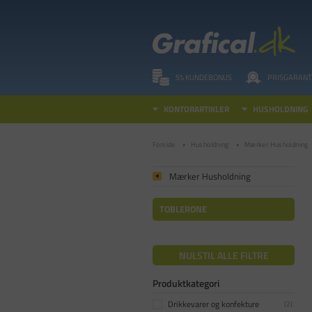
5% KUNDEBONUS
PRISGARANT
KONTORARTIKLER
HUSHOLDNING
Forside
Husholdning
Mærker Husholdning
Mærker Husholdning
TOBLERONE
NULSTIL ALLE FILTRE
Produktkategori
Drikkevarer og konfekture
(
2
)