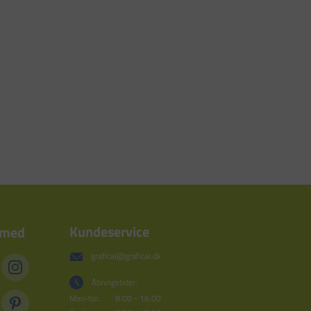
Kundeservice
 med
grafical@grafical.dk
Åbningstider:
Man-tor:
8.00 - 16.00