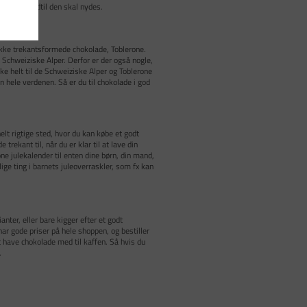
llagen, indtil den skal nydes.
kke trekantsformede chokolade, Toblerone.
 Schweiziske Alper. Derfor er der også nogle,
kke helt til de Schweiziske Alper og Toblerone
hele verdenen. Så er du til chokolade i god
elt rigtige sted, hvor du kan købe et godt
trekant til, når du er klar til at lave din
e julekalender til enten dine børn, din mand,
lige ting i barnets juleoverraskler, som fx kan
er, eller bare kigger efter et godt
 har gode priser på hele shoppen, og bestiller
at have chokolade med til kaffen. Så hvis du
.