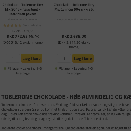
Chokolade - Toblerone Tiny
Chokolade - Toblerone Tiny
Mix 904g - Assorteret -
Mix Cylinder 904 g - 4 stk
Individuelt pakket
Varenummer: PA-685418
Varenummer: ABN-14066001
3 anmeldelser
FØR DKK 909,00
DKK 772,65
DKK 2.639,00
PR. PK
(DKK 618,12 ekskl. moms)
(DKK 2.111,20 ekskl.
moms)
Læg i kurv
Læg i kurv
På lager - Levering 1-3
På lager - Levering 1-3
hverdage
hverdage
TOBLERONE CHOKOLADE - KØB ALMINDELIG OG K
Toblerone chokolade i flere varianter. Er du også blevet lækker sulten, og vil gerne hav
chokolader i verden? Så er du kommet til det rigtige sted. På Grafical.dk kan du købe forsk
dag. Vores Toblerone chokolade trekant kommer i forskellige størrelser, så du kan få lige 
udvalg til hurtig levering i dag, og køb til et godt kæmpe Toblerone tilbud.
Toblerone chokolade findes i mange forskellige toblerone størrelser, så der er noget til en