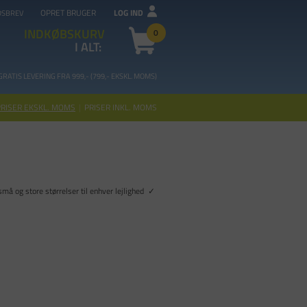
OPRET BRUGER
LOG IND
DSBREV
INDKØBSKURV
0
I ALT:
GRATIS LEVERING FRA 99
9,- (799,- EKSKL. MOMS)
PRISER EKSKL. MOMS
|
PRISER INKL. MOMS
små og store størrelser til enhver lejlighed ✓