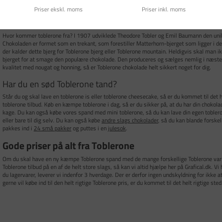
chokoladens sprødhed og smagsfulde profil, anbefales det at opbevare den i original emba
Priser ekskl. moms
Priser inkl. moms
Historien om Toblerone
Hvor kommer toblerone fra? I 1907 udviklede Theodore Tobler og Emil Baumann den uni
Chokoladen er formet som en trekant, som forestiller Matterhorn-bjerget som ligger i de
der kalder dette bjerg for Toblerone bjerg eller Toblerone mountain. Heldigvis skal man i
bjerget for at smage den populære chokolade. Den produceres og sælges nemlig i næsten 
kvalitet med nougat og honning, så er Toblerone chokolade helt sikkert noget for dig.
Har du en sød Toblerone tand?
Står du og skal lave en toblerone is eller toblerone cheesecake, så er du kommet til det h
toblerone tilbud. Køb en kæmpe toblerone i dag, så er du sikker på, at du har din chokolade 
kage. Du kan også købe vores spand med mini toblerone, så du kan lave din egen tobleron
eller bare til dig selv. Du kan også købe
andre slags chokolader
, så du kan blande forskel
pakkes ind i
24 små pakker
og puttes i en
julesok
.
Gode priser på alt fra Toblerone
Om du skal have en ny kæmpe Toblerone spand med de mange forskellige Toblerone variant
Toblerone tilbud på en af de helt store slags, så kan vi altid hjælpe her på Grafical.dk. Vi
du lagervarer, leverer vi indenfor 3 hverdage. Der er derfor ingen undskyldning for ikke 
gerne vil købe ind til den helt rigtige Toblerone pris, er du kommet til det helt rigtige sted