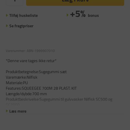
+5%
Tilføj huskeliste
bonus
Se fragtpriser
Varenummer:
ABN-1999907010
*Denne vare tages ikke retur*
Produktbetegnelse:Sugegummi sæt
Varemærke:Nilfisk
Materiale:PU
Features:SQUEEGEE 700M 28 PLAST. KIT
Længde/dybde:700 mm
Produktbeskrivelse:Sugegummi til gulvvasker Nilfisk SC500 og
SC2000.
Læs mere