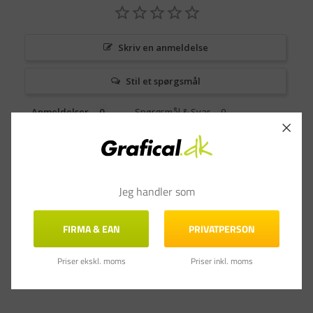
Skriv en anmeldelse
Stil et spørgsmål
Anmeldelser
Spørgsmål & Svar
Jeg handler som
FIRMA & EAN
PRIVATPERSON
Priser ekskl. moms
Priser inkl. moms