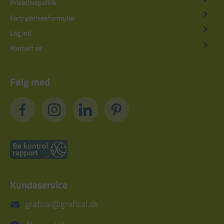
Privatlivspolitik
Fortrydelsesformular
Log ind
Kontakt os
Følg med
Kundeservice
grafical@grafical.dk