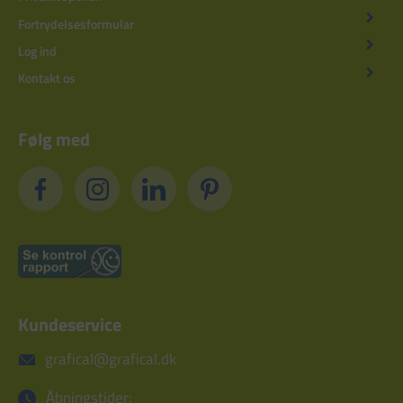
Fortrydelsesformular
Log ind
Kontakt os
Følg med
Kundeservice
grafical@grafical.dk
Åbningstider: