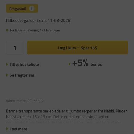
(Tilbuddet gælder t.o.m. 11-08-2026)
På lager - Levering 1-3 hverdage
Læg i kurv
Spar
15%
+5%
Tilføj huskeliste
bonus
Se fragtpriser
Varenummer:
CC-75322
Denne transparente perleplade er til jumbo rørperler fra Nabbi. Pladen
har størrelsen 15 x 15 cm. Dette er blot en pakning med en
perleplade. De er lavet så de kan sættes sammen med flere plader.
Læs mere