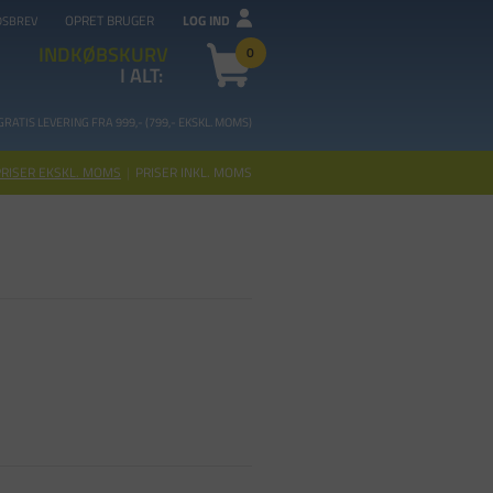
OPRET BRUGER
LOG IND
DSBREV
INDKØBSKURV
0
I ALT:
GRATIS LEVERING FRA 99
9,- (799,- EKSKL. MOMS)
PRISER EKSKL. MOMS
|
PRISER INKL. MOMS