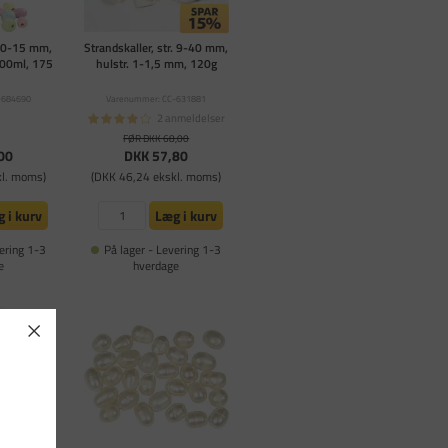
 10-15 mm,
Strandskaller, str. 9-40 mm,
400ml, 175
hulstr. 1-1,5 mm, 120g
-684690
Varenummer: CC-631881
2 anmeldelser
FØR DKK 68,00
00
DKK 57,80
kl. moms)
(DKK 46,24 ekskl. moms)
 i kurv
Læg i kurv
ering 1-3
På lager - Levering 1-3
e
hverdage