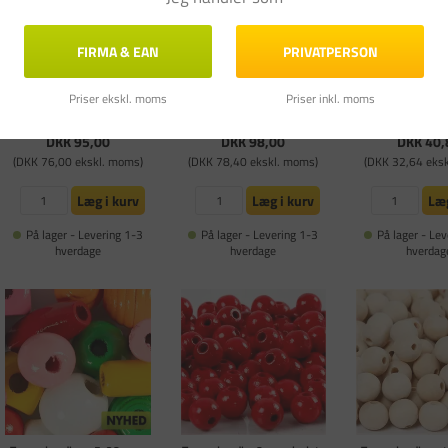
Store træperler diameter 60
Træperler - 5-28mm hul
Store træperler, 
mm hulstørrelse 9 mm
2,5-3mm 200g/400ml -
hulstr. 12 mm, 
græstræ | 3 stk.
assorterede - kinesisk
1stk.
FIRMA & EAN
PRIVATPERSON
bærtræ
Varenummer: CC-56680
Varenummer: CC-684760
Varenummer: CC
Priser ekskl. moms
Priser inkl. moms
5 a
FØR DKK 48
DKK 95,00
DKK 98,00
DKK 40,
(DKK 76,00 ekskl. moms)
(DKK 78,40 ekskl. moms)
(DKK 32,64 eks
Læg i kurv
Læg i kurv
Læg
På lager - Levering 1-3
På lager - Levering 1-3
På lager - Lev
hverdage
hverdage
hverdag