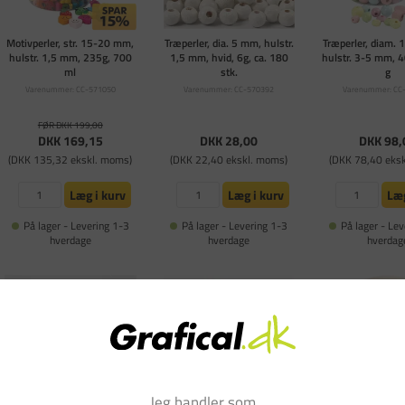
Motivperler, str. 15-20 mm,
Træperler, dia. 5 mm, hulstr.
Træperler, diam.
hulstr. 1,5 mm, 235g, 700
1,5 mm, hvid, 6g, ca. 180
hulstr. 3-5 mm, 
ml
stk.
g
Varenummer: CC-571050
Varenummer: CC-570392
Varenummer: CC
FØR DKK 199,00
DKK 169,15
DKK 28,00
DKK 98,
(DKK 135,32 ekskl. moms)
(DKK 22,40 ekskl. moms)
(DKK 78,40 eks
Læg i kurv
Læg i kurv
Læg
På lager - Levering 1-3
På lager - Levering 1-3
På lager - Lev
hverdage
hverdage
hverdag
Jeg handler som