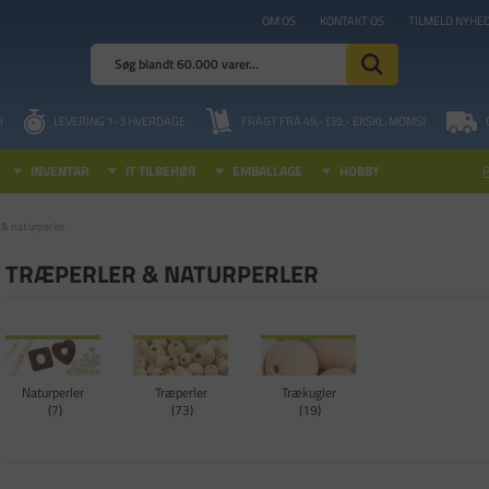
OM OS
KONTAKT OS
TILMELD NYHE
I
LEVERING 1-3 HVERDAGE
FRAGT FRA 49,- (39,- EKSKL. MOMS)
INVENTAR
IT TILBEHØR
EMBALLAGE
HOBBY
 & naturperler
TRÆPERLER & NATURPERLER
Naturperler
Træperler
Trækugler
7
73
19