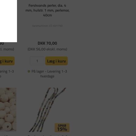
dia. 80 mm,
Ferskvands perler, dia. 4
græstræ,
mm, hulstr. 1 mm, perlemor,
40cm
-56642
Varenummer: CC-631750
nmeldelser
,00
80
DKK 70,00
kl. moms)
(DKK 56,00 ekskl. moms)
 i kurv
Læg i kurv
ering 1-3
På lager - Levering 1-3
e
hverdage