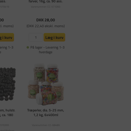
 ass.
farver, 16g, ca. 90 ass.
-570419
Varenummer: CC-571060
00
DKK 28,00
kl. moms)
(DKK 22,40 ekskl. moms)
 i kurv
Læg i kurv
ering 1-3
På lager - Levering 1-3
e
hverdage
mm, hulstr.
Træperler, dia. 5-25 mm,
, ca. 180
1,2 kg, 6x400ml
-570395
Varenummer: CC-68489
nmeldelser