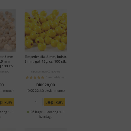
eter 5 mm
Træperler, dia. 8 mm, hulstr.
 1,5 mm
2 mm, gul, 15g, ca. 100 stk.
| 100 stk.
-566600
Varenummer: CC-570493
1 anmeldelser
00
DKK 28,00
kl. moms)
(DKK 22,40 ekskl. moms)
 i kurv
Læg i kurv
ering 1-3
På lager - Levering 1-3
e
hverdage