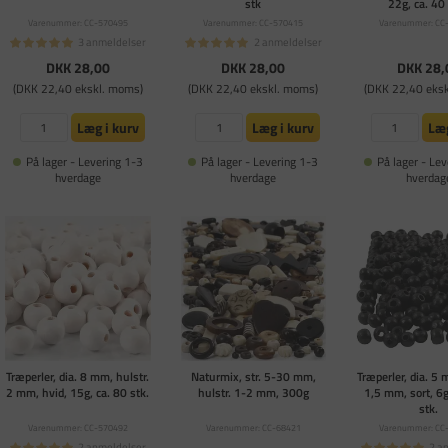
stk
22g, ca. 40
Varenummer: CC-570495
Varenummer: CC-570415
Varenummer: CC
3 anmeldelser
2 anmeldelser
DKK 28,00
DKK 28,00
DKK 28,
(DKK 22,40 ekskl. moms)
(DKK 22,40 ekskl. moms)
(DKK 22,40 eks
Læg i kurv
Læg i kurv
Læg
På lager - Levering 1-3
På lager - Levering 1-3
På lager - Lev
hverdage
hverdage
hverdag
Træperler, dia. 8 mm, hulstr.
Naturmix, str. 5-30 mm,
Træperler, dia. 5 
2 mm, hvid, 15g, ca. 80 stk.
hulstr. 1-2 mm, 300g
1,5 mm, sort, 6g
stk.
Varenummer: CC-570492
Varenummer: CC-68421
Varenummer: CC
2 anmeldelser
2 a