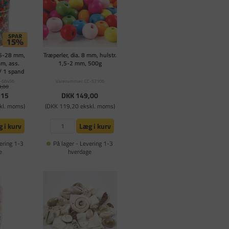
 5-28 mm,
Træperler, dia. 8 mm, hulstr.
mm, ass.
1,5-2 mm, 500g
l/ 1 spand
-68496
Varenummer: CC-57106
9,00
,15
DKK 149,00
kl. moms)
(DKK 119,20 ekskl. moms)
 i kurv
Læg i kurv
ering 1-3
På lager - Levering 1-3
e
hverdage