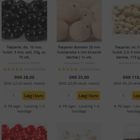
Træperler, dia. 10 mm,
Træperler diameter 20 mm
Træperler, str.
hulstr. 3 mm, sort, 20g, ca.
hulstørrelse 4 mm kinesisk
hulstr. 2,5-3 mm
70 stk.
bærtræ | 14 stk.
bærtræ, 175 g
Varenummer: CC-570595
Varenummer: CC-566680
Varenummer: CC
3 anmeldelser
3 anmeldelser
DKK 28,00
DKK 25,00
DKK 119
(DKK 22,40 ekskl. moms)
(DKK 20,00 ekskl. moms)
(DKK 95,20 eks
Læg i kurv
Læg i kurv
Læg
På lager - Levering 1-3
På lager - Levering 1-3
På lager - Lev
hverdage
hverdage
hverdag