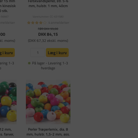
ter 15 mm
Ferskvandsperler, str. 5-6
m kinesisk
mm, hulstr. 1 mm, 40cm
 stk.
-56667
Varenummer: CC-631580
nmeldelser
4 anmeldelser
FØR DKK 99,00
,00
DKK 84,15
kl. moms)
(DKK 67,32 ekskl. moms)
 i kurv
Læg i kurv
ering 1-3
På lager - Levering 1-3
e
hverdage
. 12 mm,
Perler Træperlemix, dia. 8
s. farver,
mm, hulstr. 1,5-2 mm, ass.