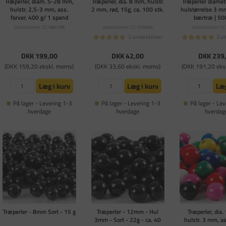
Træperler, diam. 5-28 mm,
Træperler, dia. 8 mm, hulstr.
Træperler diame
hulstr. 2,5-3 mm, ass.
2 mm, rød, 15g, ca. 100 stk.
hulstørrelse 3 m
farver, 400 g/ 1 spand
bærtræ | 500
Varenummer: CC-684768
Varenummer: CC-570494
Varenummer: CC
2 anmeldelser
3 a
DKK 199,00
DKK 42,00
DKK 239
(DKK 159,20 ekskl. moms)
(DKK 33,60 ekskl. moms)
(DKK 191,20 eks
Læg i kurv
Læg i kurv
Læg
På lager - Levering 1-3
På lager - Levering 1-3
På lager - Lev
hverdage
hverdage
hverdag
Træperler - 8mm Sort - 15 g
Træperler - 12mm - Hul
Træperler, dia
3mm - Sort - 22g - ca. 40
hulstr. 3 mm, as