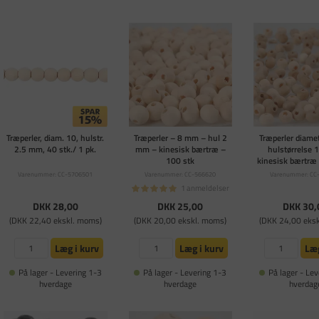
Træperler, diam. 10, hulstr.
Træperler – 8 mm – hul 2
Træperler diam
2.5 mm, 40 stk./ 1 pk.
mm – kinesisk bærtræ –
hulstørrelse
100 stk
kinesisk bærtræ 
Varenummer: CC-5706501
Varenummer: CC-566620
Varenummer: CC
1 anmeldelser
DKK 28,00
DKK 25,00
DKK 30,
(DKK 22,40 ekskl. moms)
(DKK 20,00 ekskl. moms)
(DKK 24,00 eks
Læg i kurv
Læg i kurv
Læg
På lager - Levering 1-3
På lager - Levering 1-3
På lager - Lev
hverdage
hverdage
hverdag