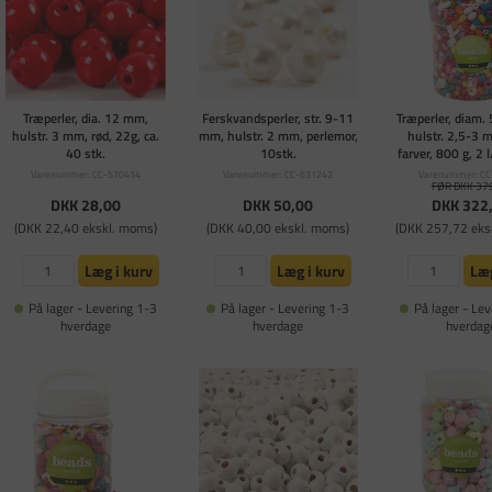
Træperler, dia. 12 mm,
Ferskvandsperler, str. 9-11
Træperler, diam.
hulstr. 3 mm, rød, 22g, ca.
mm, hulstr. 2 mm, perlemor,
hulstr. 2,5-3 
40 stk.
10stk.
farver, 800 g, 2 
Varenummer: CC-570414
Varenummer: CC-631242
Varenummer: CC
FØR DKK 37
DKK 28,00
DKK 50,00
DKK 322
(DKK 22,40 ekskl. moms)
(DKK 40,00 ekskl. moms)
(DKK 257,72 eks
Læg i kurv
Læg i kurv
Læg
På lager - Levering 1-3
På lager - Levering 1-3
På lager - Lev
hverdage
hverdage
hverdag