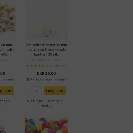
 5-28 mm,
Træ perler diameter 15 mm
, kinesisk
hulstørrelse 3 mm kinesisk
, 400ml
bærtræ | 20 stk.
-684770
Varenummer: CC-566660
2 anmeldelser
,00
DKK 25,00
kl. moms)
(DKK 20,00 ekskl. moms)
 i kurv
Læg i kurv
ering 1-3
På lager - Levering 1-3
e
hverdage