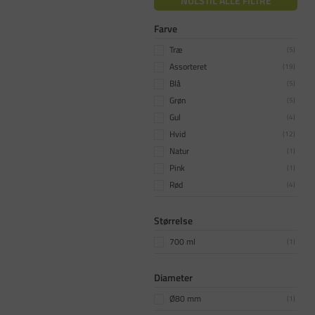
NULSTIL ALLE FILTRE
Farve
Træ
(
5
)
Assorteret
(
19
)
Blå
(
5
)
Grøn
(
5
)
Gul
(
4
)
Hvid
(
12
)
Natur
(
1
)
Pink
(
1
)
Rød
(
4
)
Sort
(
4
)
Størrelse
700 ml
(
1
)
Diameter
Ø80 mm
(
1
)