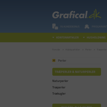
5% KUNDEBONUS
PRISGARANT
KONTORARTIKLER
HUSHOLDNING
Forside
Hobbyartikler
Perler
Træperler
Perler
TRÆPERLER & NATURPERLER
Naturperler
Træperler
Trækugler