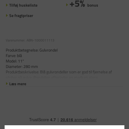
+5%
Tilføj huskeliste
bonus
Se fragtpriser
Varenummer:
ABN-1000011113
Produktbetegnelse: Gulvrondel
Farve: blå
Model: 11"
Diameter: 280 mm
Produktbeskrivelse: Blå gulvrondeller som er god til fjernelse af
striber på gulve. Rondellen efterlader en medium glans.
Læs mere