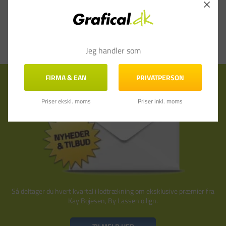
Jeg handler som
Tilmeld nyhedsbrev
FIRMA & EAN
PRIVATPERSON
Priser ekskl. moms
Priser inkl. moms
Så deltager du hvert kvartal i lodtrækning om eksklusive præmier fra
Kay Bojesen, By Lassen o.lign.