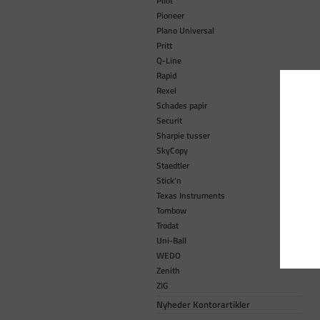
Pilot
Pioneer
Plano Universal
Pritt
Q-Line
Rapid
Rexel
Schades papir
Securit
Sharpie tusser
SkyCopy
Staedtler
Stick'n
Texas Instruments
Tombow
Trodat
Uni-Ball
WEDO
Zenith
ZIG
Nyheder Kontorartikler