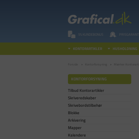
5% KUNDEBONUS
PRISGARANT
KONTORARTIKLER
HUSHOLDNING
Forside
Kontorforsyning
Mærker Kontorarti
KONTORFORSYNING
Tilbud Kontorartikler
Skriveredskaber
Skrivebordstilbehør
Blokke
Arkivering
Mapper
Kalendere