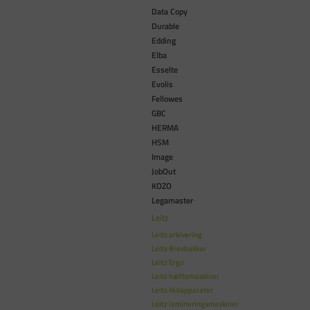
Data Copy
Durable
Edding
Elba
Esselte
Evolis
Fellowes
GBC
HERMA
HSM
Image
JobOut
KOZO
Legamaster
Leitz
Leitz arkivering
Leitz Brevbakker
Leitz Ergo
Leitz hæftemaskiner
Leitz Hulapparater
Leitz lamineringsmaskiner