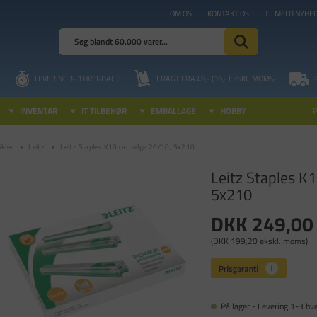
OM OS
KONTAKT OS
TILMELD NYHE
I
LEVERING 1-3 HVERDAGE
FRAGT FRA 49,- (39,- EKSKL. MOMS)
INVENTAR
IT TILBEHØR
EMBALLAGE
HOBBY
kler
Leitz
Leitz Staples K10 cartridge 26/10, 5x210
Leitz Staples K1
5x210
DKK 249,00
(DKK 199,20 ekskl. moms)
På lager - Levering 1-3 hv