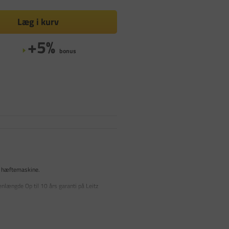
Læg i kurv
+5%
bonus
 hæftemaskine.
længde Op til 10 års garanti på Leitz