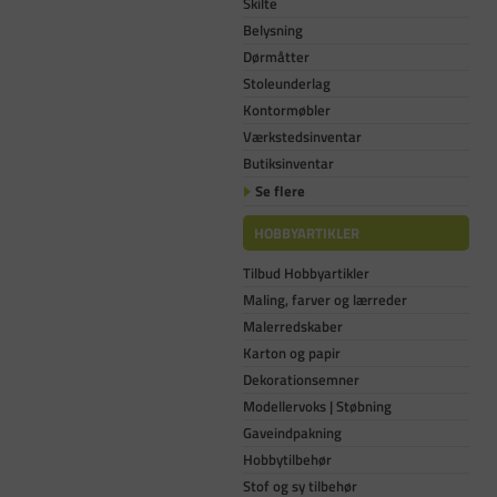
Skilte
Belysning
Dørmåtter
Stoleunderlag
Kontormøbler
Værkstedsinventar
Butiksinventar
Se flere
HOBBYARTIKLER
Tilbud Hobbyartikler
Maling, farver og lærreder
Malerredskaber
Karton og papir
Dekorationsemner
Modellervoks | Støbning
Gaveindpakning
Hobbytilbehør
Stof og sy tilbehør