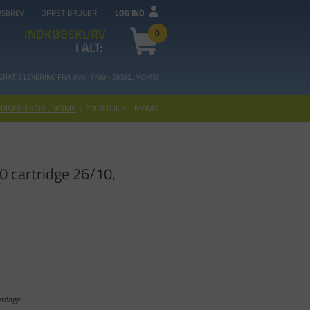
OPRET BRUGER
LOG IND
DSBREV
INDKØBSKURV
0
I ALT:
GRATIS LEVERING FRA 99
9,- (799,- EKSKL. MOMS)
PRISER EKSKL. MOMS
|
PRISER INKL. MOMS
0 cartridge 26/10,
erdage