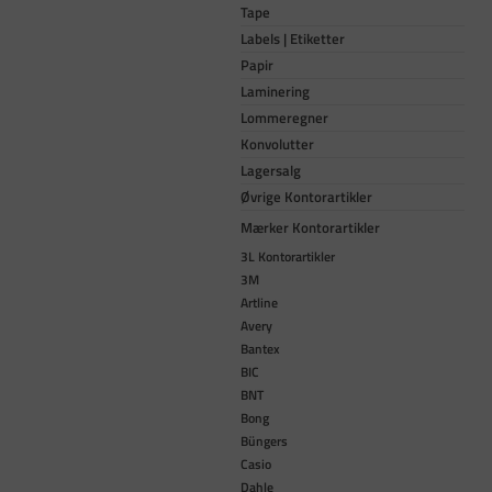
Tape
Labels | Etiketter
Papir
Laminering
Lommeregner
Konvolutter
Lagersalg
Øvrige Kontorartikler
Mærker Kontorartikler
3L Kontorartikler
3M
Artline
Avery
Bantex
BIC
BNT
Bong
Büngers
Casio
Dahle