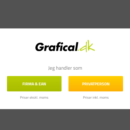
Jeg handler som
FIRMA & EAN
PRIVATPERSON
Priser ekskl. moms
Priser inkl. moms