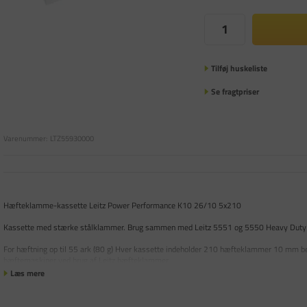
Tilføj huskeliste
Se fragtpriser
Varenummer:
LTZ55930000
Hæfteklamme-kassette Leitz Power Performance K10 26/10 5x210
Kassette med stærke stålklammer. Brug sammen med Leitz 5551 og 5550 Heavy Duty
For hæftning op til 55 ark (80 g) Hver kassette indeholder 210 hæfteklammer 10 mm ben
hæftemaskiner ved brug af Leitz hæfteklammer
Læs mere