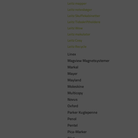
Leitz mapper
Leitz notesbøger
Leitz Skuffekabinetter
Leitz Tidsskriftholdere
Leitz Wow
Leitz makulator
Leitz Cosy
Leitz Recycle
Linex
Magview Magnetsystemer
Markal
Mayer
Mayland
Moleskine
Multicopy
Novus
Oxford
Parker Kuglepenne
Penol
Pentel
Pica-Marker