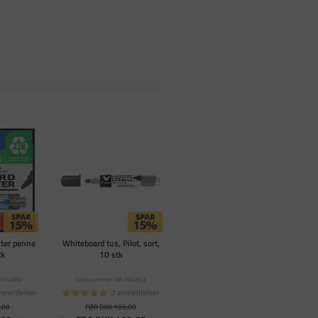
ster penne
Whiteboard tus, Pilot, sort,
tk
10 stk
-694850
Varenummer: PA-694853
nmeldelser
2 anmeldelser
,00
FØR DKK 189,00