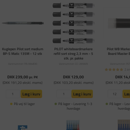
Kuglepen Pilot sort medium
PILOT whiteboardmarkere
Pilot WB Marker
BP-S Matic 135M - 12 stk
refill sort streg 2,3 mm - 5
Board Master B
stk. pr. pakke
Varenummer: PA-694830
Varenummer: CC-265605
Varenummer: PL
2 a
DKK 239,00
DKK 129,00
DKK 14,
pr. PK
(DKK 191,20 ekskl. moms)
(DKK 103,20 ekskl. moms)
(DKK 11,20 eks
Læg i kurv
Læg i kurv
Læg
På vej til lager
På lager - Levering 1-3
På lager - Lev
hverdage
hverdag