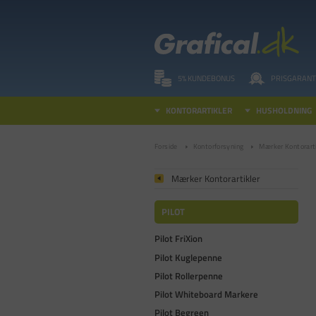
5% KUNDEBONUS
PRISGARANT
KONTORARTIKLER
HUSHOLDNING
Forside
Kontorforsyning
Mærker Kontorarti
Mærker Kontorartikler
PILOT
Pilot FriXion
Pilot Kuglepenne
Pilot Rollerpenne
Pilot Whiteboard Markere
Pilot Begreen