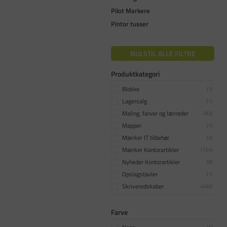
Pilot Markere
Pintor tusser
NULSTIL ALLE FILTRE
Produktkategori
Blokke
(
1
)
Lagersalg
(
1
)
Maling, farver og lærreder
(
82
)
Mapper
(
1
)
Mærker IT tilbehør
(
2
)
Mærker Kontorartikler
(
724
)
Nyheder Kontorartikler
(
8
)
Opslagstavler
(
1
)
Skriveredskaber
(
400
)
Tilbud Hobbyartikler
(
8
)
Tilbud Inventar
Farve
(
3
)
Tilbud IT Tilbehør
(
1
)