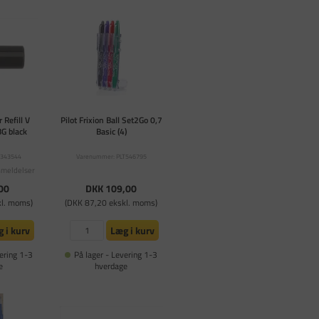
 Refill V
Pilot Frixion Ball Set2Go 0,7
G black
Basic (4)
T343544
Varenummer: PLT546795
nmeldelser
00
DKK 109,00
kl. moms)
(DKK 87,20 ekskl. moms)
 i kurv
Læg i kurv
ering 1-3
På lager - Levering 1-3
e
hverdage