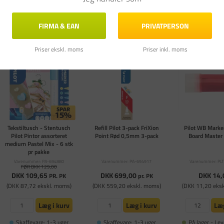
Læg i kurv
Læg i kurv
Læg
På lager - Levering 1-3
På lager - Levering 1-3
På lager - Lev
FIRMA & EAN
PRIVATPERSON
hverdage
hverdage
hverdag
Priser ekskl. moms
Priser inkl. moms
Tekstiltusch - Stentusch
Refill Pilot 3-pack FriXion
Pilot WB Marker
Pilot Pintor assorteret
Point Rød 0,5mm 3-pack
Board Master 
medium Pastel Mix - 6 stk
pr pakke
Varenummer: PA-694880
Varenummer: PA-694917
Varenummer: PL
FØR DKK 129,00
DKK 109,65
DKK 699,00
DKK 14,
PR. PK
pr. PK
(DKK 87,72 ekskl. moms)
(DKK 559,20 ekskl. moms)
(DKK 11,20 eks
Læg i kurv
Læg i kurv
Læg
Skaffevare: 1-3 uger
Skaffevare: 1-3 uger
På lager - Lev