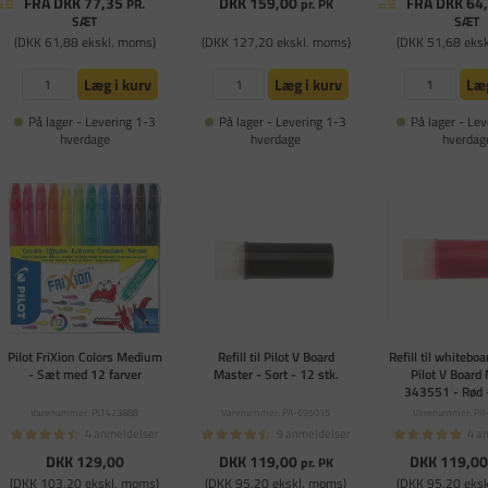
FRA DKK 77,35
DKK 159,00
FRA DKK 64
PR.
pr. PK
SÆT
SÆT
(DKK 61,88 ekskl. moms)
(DKK 127,20 ekskl. moms)
(DKK 51,68 eks
Læg i kurv
Læg i kurv
Læg
På lager - Levering 1-3
På lager - Levering 1-3
På lager - Lev
hverdage
hverdage
hverdag
Pilot FriXion Colors Medium
Refill til Pilot V Board
Refill til whitebo
- Sæt med 12 farver
Master - Sort - 12 stk.
Pilot V Board
343551 - Rød 
Varenummer: PLT423888
Varenummer: PA-695015
Varenummer: PA
4 anmeldelser
9 anmeldelser
4 a
DKK 129,00
DKK 119,00
DKK 119,0
pr. PK
(DKK 103,20 ekskl. moms)
(DKK 95,20 ekskl. moms)
(DKK 95,20 eks