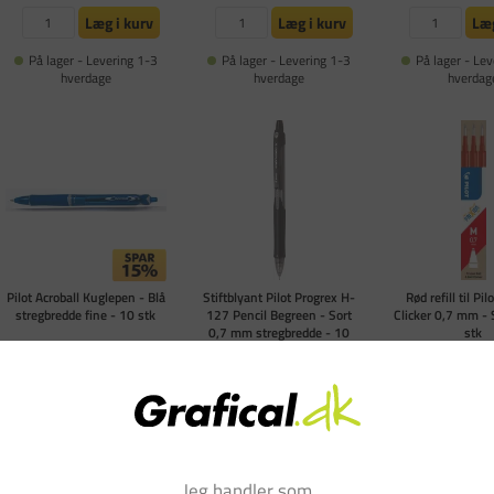
Læg i kurv
Læg i kurv
Læg
På lager - Levering 1-3
På lager - Levering 1-3
På lager - Lev
hverdage
hverdage
hverdag
Pilot Acroball Kuglepen - Blå
Stiftblyant Pilot Progrex H-
Rød refill til Pil
stregbredde fine - 10 stk
127 Pencil Begreen - Sort
Clicker 0,7 mm -
0,7 mm stregbredde - 10
stk
stk
Varenummer: PA-694805
Varenummer: PA-694984
Varenummer: PL
1 a
FØR DKK 199,00
DKK 169,15
DKK 169,00
DKK 70,
PR. PK
pr. PK
(DKK 135,32 ekskl. moms)
(DKK 135,20 ekskl. moms)
(DKK 56,00 eks
Jeg handler som