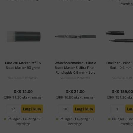
hverdag
Pilot WB Marker Refill V
Whiteboardmarker - Pilot V
Fineliner - Pilot S
Board Master BG green
Board Master S Ultra Fine -
Sort - 0,4 mm 
Rund spids 0,8 mm - Sort
Varenummer: PLT343575
Varenummer: PLT487361
Varenummer: PA
DKK 14,00
DKK 21,00
DKK 189,0
(DKK 11,20 ekskl. moms)
(DKK 16,80 ekskl. moms)
(DKK 151,20 eks
Læg i kurv
Læg i kurv
Læg
På lager - Levering 1-3
På lager - Levering 1-3
På lager - Lev
hverdage
hverdage
hverdag