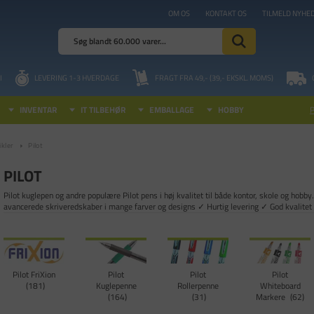
OM OS
KONTAKT OS
TILMELD NYHE
I
LEVERING 1-3 HVERDAGE
FRAGT FRA 49,- (39,- EKSKL. MOMS)
INVENTAR
IT TILBEHØR
EMBALLAGE
HOBBY
kler
Pilot
PILOT
Pilot kuglepen og andre populære Pilot pens i høj kvalitet til både kontor, skole og hobby.
avancerede skriveredskaber i mange farver og designs ✓ Hurtig levering ✓ God kvalit
Pilot FriXion
Pilot
Pilot
Pilot
181
Kuglepenne
Rollerpenne
Whiteboard
164
31
Markere
62