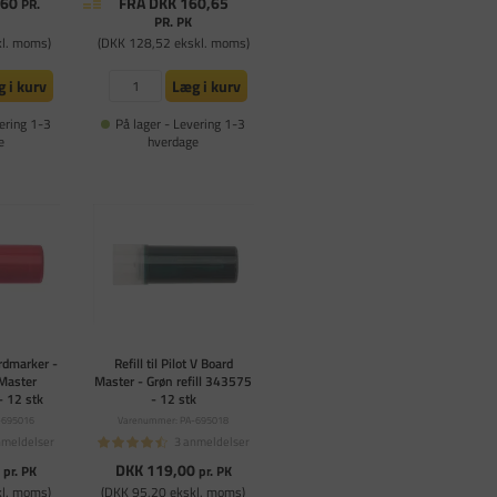
,60
FRA DKK 160,65
PR.
PR. PK
kl. moms)
(DKK 128,52 ekskl. moms)
 i kurv
Læg i kurv
ering 1-3
På lager - Levering 1-3
e
hverdage
ardmarker -
Refill til Pilot V Board
 Master
Master - Grøn refill 343575
- 12 stk
- 12 stk
-695016
Varenummer: PA-695018
nmeldelser
3 anmeldelser
0
DKK 119,00
pr. PK
pr. PK
kl. moms)
(DKK 95,20 ekskl. moms)