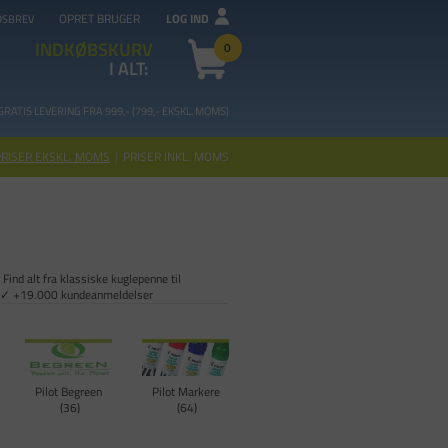
OPRET BRUGER
LOG IND
DSBREV
INDKØBSKURV
0
I ALT:
GRATIS LEVERING FRA 99
9,- (799,- EKSKL. MOMS)
PRISER EKSKL. MOMS
|
PRISER INKL. MOMS
 Find alt fra klassiske kuglepenne til
et ✓ +19.000 kundeanmeldelser
Pilot Begreen
Pilot Markere
36
64