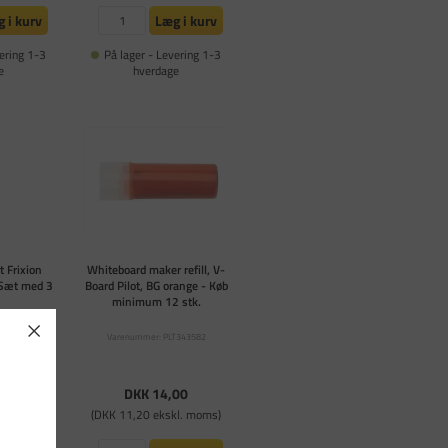
 i kurv
Læg i kurv
ering 1-3
På lager - Levering 1-3
e
hverdage
ot Frixion
Whiteboard maker refill, V-
 Sæt med 3
Board Pilot, BG orange - Køb
minimum 12 stk.
T356063
Varenummer: PLT343582
nmeldelser
00
DKK 14,00
kl. moms)
(DKK 11,20 ekskl. moms)