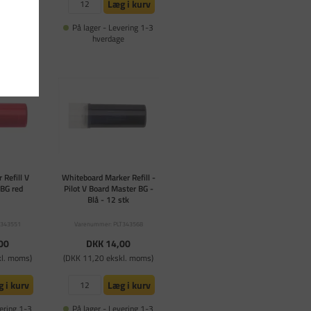
 i kurv
Læg i kurv
ering 1-3
På lager - Levering 1-3
e
hverdage
 Refill V
Whiteboard Marker Refill -
BG red
Pilot V Board Master BG -
Blå - 12 stk
T343551
Varenummer: PLT343568
00
DKK 14,00
kl. moms)
(DKK 11,20 ekskl. moms)
 i kurv
Læg i kurv
ering 1-3
På lager - Levering 1-3