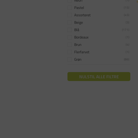
Neon
(
1
)
Tilbud Kontorartikler
(
108
)
Pastel
(
15
)
Whiteboard
(
21
)
Assorteret
(
45
)
Øvrige Kontorartikler
(
18
)
Beige
(
3
)
Blå
(
171
)
Bordeaux
(
1
)
Brun
(
4
)
Flerfarvet
(
1
)
Grøn
(
86
)
Gul
(
15
)
Guld
(
8
)
NULSTIL ALLE FILTRE
Grå
(
3
)
Hvid
(
12
)
Klar
(
1
)
Lilla
(
24
)
Orange
(
26
)
Pink
(
40
)
Rosa
(
3
)
Rød
(
102
)