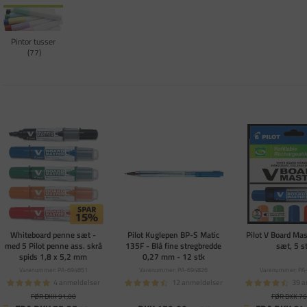
Pintor tusser
77
Whiteboard penne sæt -
Pilot Kuglepen BP-S Matic
Pilot V Board Ma
med 5 Pilot penne ass. skrå
135F - Blå fine stregbredde
sæt, 5 s
spids 1,8 x 5,2 mm
0,27 mm - 12 stk
Varenummer: PA-694851
Varenummer: PA-694826
Varenummer: PA
4 anmeldelser
12 anmeldelser
39 a
FØR DKK 91,00
FØR DKK 76