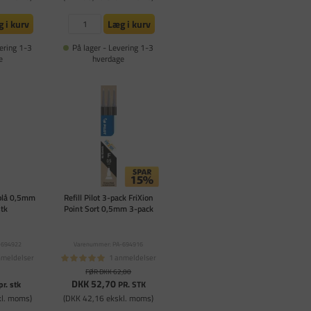
 i kurv
Læg i kurv
ering 1-3
På lager - Levering 1-3
e
hverdage
l blå 0,5mm
Refill Pilot 3-pack FriXion
stk
Point Sort 0,5mm 3-pack
-694922
Varenummer: PA-694916
nmeldelser
1 anmeldelser
FØR DKK 62,00
DKK 52,70
pr. stk
PR. STK
kl. moms)
(DKK 42,16 ekskl. moms)