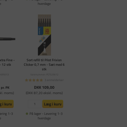
e
hverdage
xtra Fine -
Sort refill til Pilot Frixion
- 12 stk
Clicker 0,7 mm - Sæt med 6
stk
-695013
Varenummer: PLT525612
3 anmeldelser
0
DKK 109,00
pr. PK
kl. moms)
(DKK 87,20 ekskl. moms)
 i kurv
Læg i kurv
ering 1-3
På lager - Levering 1-3
e
hverdage