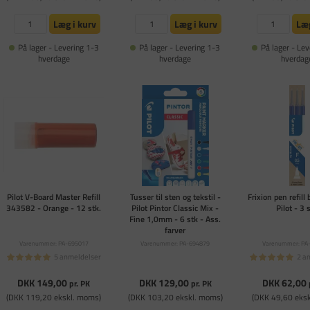
Læg i kurv
Læg i kurv
Læg
På lager - Levering 1-3
På lager - Levering 1-3
På lager - Lev
hverdage
hverdage
hverdag
Pilot V-Board Master Refill
Tusser til sten og tekstil -
Frixion pen refil
343582 - Orange - 12 stk.
Pilot Pintor Classic Mix -
Pilot - 3 
Fine 1,0mm - 6 stk - Ass.
farver
Varenummer: PA-695017
Varenummer: PA-694879
Varenummer: PA
5 anmeldelser
2 a
DKK 149,00
DKK 129,00
DKK 62,00
pr. PK
pr. PK
(DKK 119,20 ekskl. moms)
(DKK 103,20 ekskl. moms)
(DKK 49,60 eks