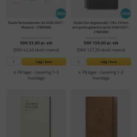
Studie Kartonkalender A4 2026/2027 -
Studie Stor dagkalender 178 x 137mm
Mayland - 27859000
sort genbrugskarton spiral 2026/2027 -
27805000
Varenummer: PA-742445
Varenummer: PA-742420
DKK 53,00
pr. stk
DKK 159,00
pr. stk
(DKK 42,40 ekskl. moms)
(DKK 127,20 ekskl. moms)
Læg i kurv
Læg i kurv
På lager - Levering 1-3
På lager - Levering 1-3
hverdage
hverdage