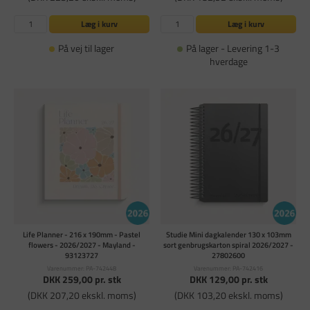
Læg i kurv
Læg i kurv
På vej til lager
På lager - Levering 1-3
hverdage
Life Planner - 216 x 190mm - Pastel
Studie Mini dagkalender 130 x 103mm
flowers - 2026/2027 - Mayland -
sort genbrugskarton spiral 2026/2027 -
93123727
27802600
Varenummer: PA-742448
Varenummer: PA-742416
DKK 259,00
pr. stk
DKK 129,00
pr. stk
(DKK 207,20 ekskl. moms)
(DKK 103,20 ekskl. moms)