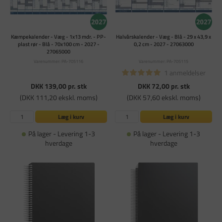
Kæmpekalender - Væg - 1x13 mdr. - PP-
Halvårskalender - Væg - Blå - 29 x 43,9 x
plast rør - Blå - 70x100 cm - 2027 -
0,2 cm - 2027 - 27063000
27065000
Varenummer: PA-705116
Varenummer: PA-705115
1 anmeldelser
DKK 139,00
pr. stk
DKK 72,00
pr. stk
(DKK 111,20 ekskl. moms)
(DKK 57,60 ekskl. moms)
Læg i kurv
Læg i kurv
På lager - Levering 1-3
På lager - Levering 1-3
hverdage
hverdage