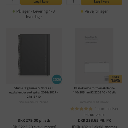
Læg i kurv
Læg i kurv
På lager - Levering 1-3
På vej til lager
hverdage
Studie Organizer & Notes A5
Kassekladde m/momskolonne
ugekalender sort spiral 2026/2027 -
140x205mm 92 2205 40 - 10 stk
27815710
Varenummer: PA-742442
Varenummer: PA-702412
1 anmeldelser
FØR DKK 269,00
DKK 279,00
pr. stk
DKK 228,65
PR. PK
(DKK 223,20 ekskl. moms)
(DKK 182,92 ekskl. moms)