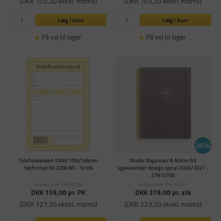
(DKK 103,20 ekskl. moms)
(DKK 103,20 ekskl. moms)
Læg i kurv
Læg i kurv
På vej til lager
På vej til lager
Telefonbesked 100bl 100x148mm
Studie Organizer & Notes A5
højformat 92 2200 80 - 10 stk
ugekalender design spiral 2026/2027 -
27815700
Varenummer: PA-702396
Varenummer: PA-742441
DKK 159,00
pr. PK
DKK 279,00
pr. stk
(DKK 127,20 ekskl. moms)
(DKK 223,20 ekskl. moms)