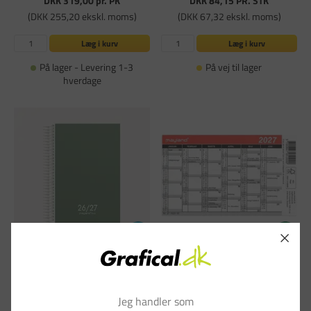
DKK 319,00
pr. PK
DKK 84,15
PR. STK
(DKK 255,20 ekskl. moms)
(DKK 67,32 ekskl. moms)
Læg i kurv
Læg i kurv
På lager - Levering 1-3
På vej til lager
hverdage
Studie dagkalender -Basic Stor - 179
Lommekalender mini - 118 x70mm -
mmx142 mm - Spiral - Grøn - 2026/2027
2027 - Mayland - 27052000
- Mayland - 27820000
Varenummer: PA-742443
Varenummer: PA-743218
Jeg handler som
2 anmeldelser