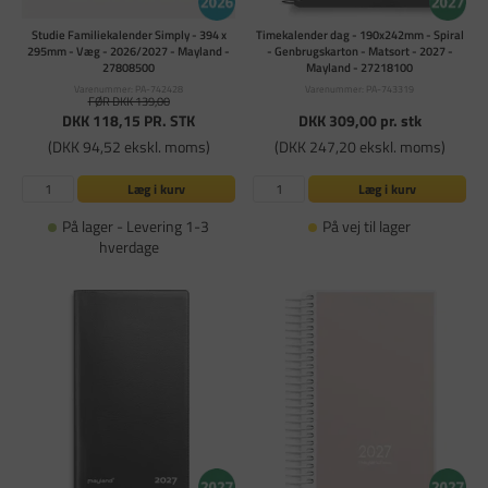
Studie Familiekalender Simply - 394 x
Timekalender dag - 190x242mm - Spiral
295mm - Væg - 2026/2027 - Mayland -
- Genbrugskarton - Matsort - 2027 -
27808500
Mayland - 27218100
Varenummer: PA-742428
Varenummer: PA-743319
FØR DKK 139,00
DKK 118,15
PR. STK
DKK 309,00
pr. stk
(DKK 94,52 ekskl. moms)
(DKK 247,20 ekskl. moms)
Læg i kurv
Læg i kurv
På lager - Levering 1-3
På vej til lager
hverdage