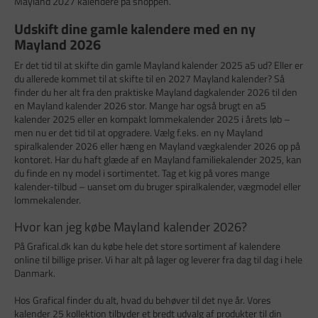
Mayland 2027 kalendere på shoppen.
Udskift dine gamle kalendere med en ny
Mayland 2026
Er det tid til at skifte din gamle Mayland kalender 2025 a5 ud? Eller er
du allerede kommet til at skifte til en 2027 Mayland kalender? Så
finder du her alt fra den praktiske Mayland dagkalender 2026 til den
en Mayland kalender 2026 stor. Mange har også brugt en a5
kalender 2025 eller en kompakt lommekalender 2025 i årets løb –
men nu er det tid til at opgradere. Vælg f.eks. en ny Mayland
spiralkalender 2026 eller hæng en Mayland vægkalender 2026 op på
kontoret. Har du haft glæde af en Mayland familiekalender 2025, kan
du finde en ny model i sortimentet. Tag et kig på vores mange
kalender-tilbud – uanset om du bruger spiralkalender, vægmodel eller
lommekalender.
Hvor kan jeg købe Mayland kalender 2026?
På Grafical.dk kan du købe hele det store sortiment af kalendere
online til billige priser. Vi har alt på lager og leverer fra dag til dag i hele
Danmark.
Hos Grafical finder du alt, hvad du behøver til det nye år. Vores
kalender 25 kollektion tilbyder et bredt udvalg af produkter til din