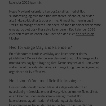
kalender 2026 igen i år.
Nogle Mayland kalendere kan også skaffes med et flot
skindomslag, og hvis man har investeret i sådan et, så er den
altså ikke spildt efter året er omme. Firmaet har nemlig også
“refills” til mange af deres kalendere, så man beholder det samme
omslag, og blot udskifter selve kalenderen. Køb kalender 2026
eller den ældre kalender 2025 her på siden eller
find refills og
tilbehør
.
Hvorfor vælge Mayland kalendere?
En af de største fordele ved Mayland kalendere er deres
pålidelighed. Deres kalendere er designet til at holde længe og kan
modstå den daglige slitage og tåre. Dette betyder, at du kan være
sikker på, at din kalender vil vare i mange år og hjælpe dig med at
organisere dit liv effektivt.
Hold styr på året med fleksible løsninger
Hos os finder du alt fra den klassiske dagskalender til en
overskuelig månedskalender til væg. Hvis du ønsker fleksibilitet,
er en kalender uden årstal ideel – særligt med et flot
kalenderomslag a5 i læder. Vi tilbyder også eksklusive
kalenderomslag læder, der passer perfekt til din nye planner