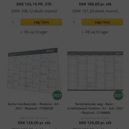
DKK 135,15
PR. STK
DKK 189,00
pr. stk
(DKK 108,12 ekskl. moms)
(DKK 151,20 ekskl. moms)
Læg i kurv
Læg i kurv
På vej til lager
På vej til lager
Kontor-bordkalender - Moderne - A5 -
Kontorkalender væg - Basic -
2027 - Mayland - 27058100
m/whiteboard-funktion - A2 - Grå - 2027
- Mayland - 27268800
Varenummer: PA-743216
Varenummer: PA-743349
DKK 129,00
pr. stk
DKK 129,00
pr. stk