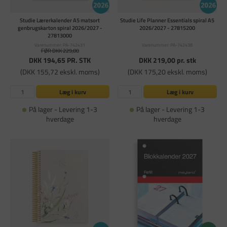
Studie Lærerkalender A5 matsort
Studie Life Planner Essentials spiral A5
genbrugskarton spiral 2026/2027 -
2026/2027 - 27815200
27813000
Varenummer: PA-742431
Varenummer: PA-742438
FØR DKK 229,00
DKK 194,65
PR. STK
DKK 219,00
pr. stk
(DKK 155,72 ekskl. moms)
(DKK 175,20 ekskl. moms)
Læg i kurv
Læg i kurv
På lager - Levering 1-3
På lager - Levering 1-3
hverdage
hverdage