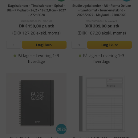
Dagskalender - Timekalender - Spiral -
Studie ugekalender - A5 - Forma Deluxe
Blå - PP-plast - 24,2 x 19 x 2,8 cm - 2027
- tværformat - brun kunstskind -
- 27218020
2026/2027 - Mayland - 27807070
Varenummer: PA-705120
Varenummer: PA-742421
DKK 159,00
pr. stk
DKK 209,00
pr. stk
(DKK 127,20 ekskl. moms)
(DKK 167,20 ekskl. moms)
Læg i kurv
Læg i kurv
På lager - Levering 1-3
På lager - Levering 1-3
hverdage
hverdage