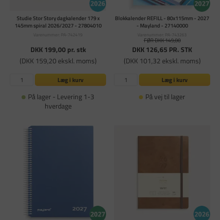
Studie Stor Story dagkalender 179 x
Blokkalender REFILL - 80x115mm - 2027
145mm spiral 2026/2027 - 27804010
- Mayland - 27140000
Varenummer: PA-742419
Varenummer: PA-743263
FØR DKK 149,00
DKK 199,00
pr. stk
DKK 126,65
PR. STK
(DKK 159,20 ekskl. moms)
(DKK 101,32 ekskl. moms)
Læg i kurv
Læg i kurv
På lager - Levering 1-3
På vej til lager
hverdage