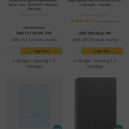
Studie Få det gjort A5 ugekalender -
Regningsblok 148 x 200 mm 92220210 -
Spiral - Sort - 2026/2027 - Mayland -
2 x 50 blade - 10 blokke
27815400
Varenummer: PA-742439
Varenummer: PA-702432
9 anmeldelser
FØR DKK 209,00
DKK 177,65
PR. STK
DKK 359,00
pr. PK
(DKK 142,12 ekskl. moms)
(DKK 287,20 ekskl. moms)
Læg i kurv
Læg i kurv
På lager - Levering 1-3
På lager - Levering 1-3
hverdage
hverdage