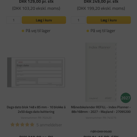
DKK 129,00
pr. stk
DKK 249,00
pr. stk
(DKK 103,20 ekskl. moms)
(DKK 199,20 ekskl. moms)
Læg i kurv
Læg i kurv
På vej til lager
På vej til lager
Dags dato blok 148 x 85 mm - 10 blokke á
Månedskalender REFILL - Index Planner -
2x50 dags dato kvittering
88x168mm - 2027 - Mayland - 27095200
Varenummer: PA-702420
Varenummer: PA-743275
5 anmeldelser
FØR DKK 99,00