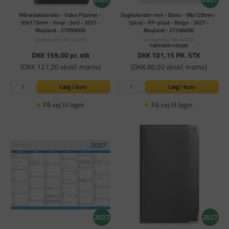
Månedskalender - Index Planner -
Dagkalender mini - Basic - 98x129mm -
95x173mm - Vinyl - Sort - 2027 -
Spiral - PP-plast - Beige - 2027 -
Mayland - 27090000
Mayland - 27266000
Varenummer: PA-743265
Varenummer: PA-743333
FØR DKK 119,00
DKK 159,00
pr. stk
DKK 101,15
PR. STK
(DKK 127,20 ekskl. moms)
(DKK 80,92 ekskl. moms)
Læg i kurv
Læg i kurv
På vej til lager
På vej til lager