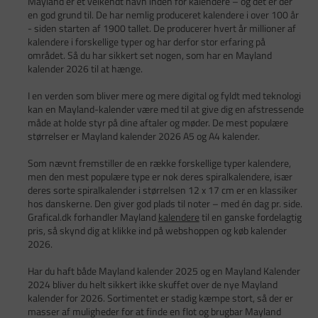
Mayland er et velkendt navn inden for kalendere – og det er der
en god grund til. De har nemlig produceret kalendere i over 100 år
- siden starten af 1900 tallet. De producerer hvert år millioner af
kalendere i forskellige typer og har derfor stor erfaring på
området. Så du har sikkert set nogen, som har en Mayland
kalender 2026 til at hænge.
I en verden som bliver mere og mere digital og fyldt med teknologi
kan en Mayland-kalender være med til at give dig en afstressende
måde at holde styr på dine aftaler og møder. De mest populære
størrelser er Mayland kalender 2026 A5 og A4 kalender.
Som nævnt fremstiller de en række forskellige typer kalendere,
men den mest populære type er nok deres spiralkalendere, især
deres sorte spiralkalender i størrelsen 12 x 17 cm er en klassiker
hos danskerne. Den giver god plads til noter – med én dag pr. side.
Grafical.dk forhandler Mayland
kalendere
til en ganske fordelagtig
pris, så skynd dig at klikke ind på webshoppen og køb kalender
2026.
Har du haft både Mayland kalender 2025 og en Mayland Kalender
2024 bliver du helt sikkert ikke skuffet over de nye Mayland
kalender for 2026. Sortimentet er stadig kæmpe stort, så der er
masser af muligheder for at finde en flot og brugbar Mayland