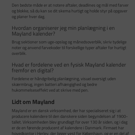
Den bedste måde er at notere aftaler, deadlines og mål med farver
og blokke, så du kan se dit skema hurtigt og holde styr på opgaver
og planer hver dag.
Hvordan organiserer jeg min planlægning i en
Mayland kalender?
Brug sektioner som uge‑opslag og månedsoverblik, skriv tydelige
noter og anvend farvekoder til forskellige typer aftaler for hurtigt
overblik.
Hvad er fordelene ved en fysisk Mayland kalender
fremfor en digital?
Fordelene er håndgribelig planlægning, visuel oversigt uden
skærmbrug, ingen batteri afhængighed og bedre
hukommelseseffekt ved at skrive med pen.
Lidt om Mayland
Mayland er en dansk virksomhed, der har specialiseret sig i at
producere kalendere til den danskere siden begyndelsen af 1900-
tallet. Virksomheden blev grundlagt for over 130 år siden, og i dag
er de en førende producent af kalendere i Danmark. Firmaet har
hovedkontor i Herlev, der ligger vest for København, og er en del af