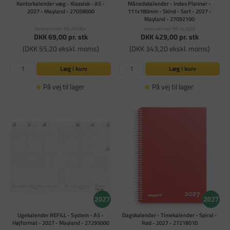
Kontorkalender væg - Klassisk - A5 -
Månedskalender - Index Planner -
2027 - Mayland - 27058000
111x180mm - Skind - Sort - 2027 -
Mayland - 27092100
Varenummer: PA-743304
Varenummer: PA-743269
DKK 69,00
pr. stk
DKK 429,00
pr. stk
(DKK 55,20 ekskl. moms)
(DKK 343,20 ekskl. moms)
Læg i kurv
Læg i kurv
På vej til lager
På vej til lager
Ugekalender REFILL - System - A5 -
Dagskalender - Timekalender - Spiral -
Højformat - 2027 - Mayland - 27295000
Rød - 2027 - 27218010