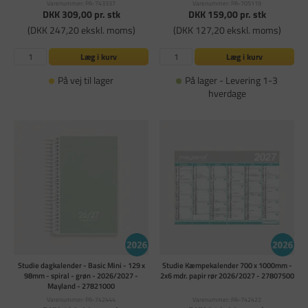
Varenummer: PA-743337
Varenummer: PA-705119
DKK 309,00
pr. stk
DKK 159,00
pr. stk
(DKK 247,20 ekskl. moms)
(DKK 127,20 ekskl. moms)
Læg i kurv
Læg i kurv
På vej til lager
På lager - Levering 1-3
hverdage
Studie dagkalender - Basic Mini - 129 x
Studie Kæmpekalender 700 x 1000mm -
98mm - spiral - grøn - 2026/2027 -
2x6 mdr. papir rør 2026/2027 - 27807500
Mayland - 27821000
Varenummer: PA-742444
Varenummer: PA-742422