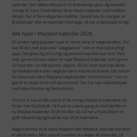
kalender. Den tidløse Mayland 10 årskalender giver dig overblik i
mange år frem. Foretrækker du en læder kalender med holdbart
design, har vi flere elegante modeller. Uanset om du mangler en
årskalender eller en kalender med dage, så har vi løsningen til dig.
Alle typer i Mayland kalender 2026
En anden rigtig populær typer er deres serie af vægkalendere. Der
kan få den helt klassiske “vægplanner” som er trykt på kraftigt
papir. Det giver dig et hurtigt og praktisk overblik over året. Hvis
man gerne vil have sådan en type Mayland-kalender, men gerne
vil have den i en lidt sjovere udgave, så kan man overveje deres
familiekalendere eller vægkalendere med illustrationer. Det kunne
for eksempel være Mayland vægkalender “kontorhumor” som er
god til at skabe små smil på kontoret. Den har tolv månedsblade
med sjove tekster og illustrationer.
Det her er kun et lille udsnit af de mange Mayland-kalendere, du
finder hos Grafical.dk. Så husk os næste gang du skal bestille en
ny Mayland kalender 2026 A4 eller A5, så har vi helt sikkert et
godt tilbud til dig også på de nye 2026 kalendere.
Nogle kommer til at stave Majland eller Mailand, men det korrekte
er altså med y. Men uanset hvordan du vælger at stave det, så