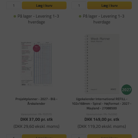
Læg i kurv
Læg i kurv
På lager - Levering 1-3
På lager - Levering 1-3
hverdage
hverdage
Projektplanner - 2027 - Blå -
Ugekalender International REFILL -
Årskalender
102x168mm - Spiral - Højformat - 2027 -
Mayland - 27088500
Varenummer: PA-702570
Varenummer: PA-743260
DKK 37,00
pr. stk
DKK 149,00
pr. stk
(DKK 29,60 ekskl. moms)
(DKK 119,20 ekskl. moms)