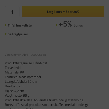
Læg i kurv
Spar
20%
+5%
Tilføj huskeliste
bonus
Se fragtpriser
Varenummer:
ABN-1000005668
Produktbetegnelse: Håndkost
Farve: hvid
Materiale: PP
Features: bløde børstehår
Længde/dybde: 32 cm
Bredde: 6 cm
Højde: 4,2 cm
Vægt, netto: 95 g
Produktbeskrivelse: Anvendes til almindelig afstøvning.
Bortskaffelse af produkt: Kan bortskaffes med almindeligt