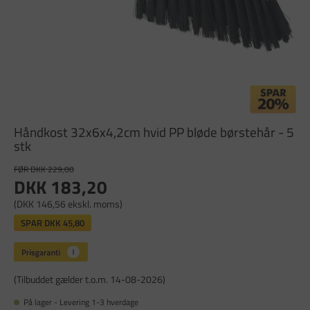
Håndkost 32x6x4,2cm hvid PP bløde børstehår - 5
stk
FØR DKK 229,00
DKK 183,20
(DKK 146,56 ekskl. moms)
SPAR
DKK 45,80
(Tilbuddet gælder t.o.m. 14-08-2026)
På lager - Levering 1-3 hverdage