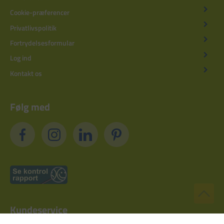
Cookie-præferencer
Privatlivspolitik
Fortrydelsesformular
Log ind
Kontakt os
Følg med
Kundeservice