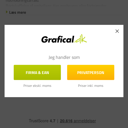
husholdningsaffald.
Bortskaffelse af emballage: Kan genbruges eller forbrændes.
Læs mere
Skriv en anmeldelse
Jeg handler som
Stil et spørgsmål
FIRMA & EAN
PRIVATPERSON
Anmeldelser
Spørgsmål & Svar
Priser ekskl. moms
Priser inkl. moms