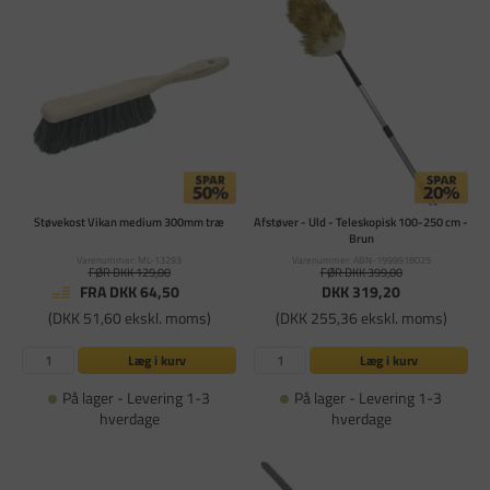
Støvekost Vikan medium 300mm træ
Afstøver - Uld - Teleskopisk 100-250 cm -
Brun
Varenummer: ML-13293
Varenummer: ABN-1999918025
FØR DKK 129,00
FØR DKK 399,00
FRA DKK 64,50
DKK 319,20
(DKK 51,60 ekskl. moms)
(DKK 255,36 ekskl. moms)
Læg i kurv
Læg i kurv
På lager - Levering 1-3
På lager - Levering 1-3
hverdage
hverdage