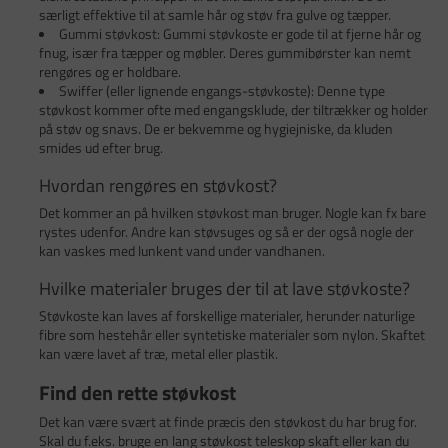
særligt effektive til at samle hår og støv fra gulve og tæpper.
Gummi støvkost: Gummi støvkoste er gode til at fjerne hår og
fnug, især fra tæpper og møbler. Deres gummibørster kan nemt
rengøres og er holdbare.
Swiffer (eller lignende engangs-støvkoste): Denne type
støvkost kommer ofte med engangsklude, der tiltrækker og holder
på støv og snavs. De er bekvemme og hygiejniske, da kluden
smides ud efter brug.
Hvordan rengøres en støvkost?
Det kommer an på hvilken støvkost man bruger. Nogle kan fx bare
rystes udenfor. Andre kan støvsuges og så er der også nogle der
kan vaskes med lunkent vand under vandhanen.
Hvilke materialer bruges der til at lave støvkoste?
Støvkoste kan laves af forskellige materialer, herunder naturlige
fibre som hestehår eller syntetiske materialer som nylon. Skaftet
kan være lavet af træ, metal eller plastik.
Find den rette støvkost
Det kan være svært at finde præcis den støvkost du har brug for.
Skal du f.eks. bruge en lang støvkost teleskop skaft eller kan du