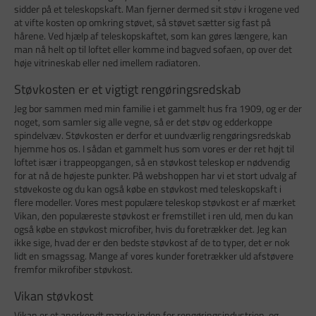
sidder på et teleskopskaft. Man fjerner dermed sit støv i krogene ved
at vifte kosten op omkring støvet, så støvet sætter sig fast på
hårene. Ved hjælp af teleskopskaftet, som kan gøres længere, kan
man nå helt op til loftet eller komme ind bagved sofaen, op over det
høje vitrineskab eller ned imellem radiatoren.
Støvkosten er et vigtigt rengøringsredskab
Jeg bor sammen med min familie i et gammelt hus fra 1909, og er der
noget, som samler sig alle vegne, så er det støv og edderkoppe
spindelvæv. Støvkosten er derfor et uundværlig rengøringsredskab
hjemme hos os. I sådan et gammelt hus som vores er der ret højt til
loftet især i trappeopgangen, så en støvkost teleskop er nødvendig
for at nå de højeste punkter. På webshoppen har vi et stort udvalg af
støvekoste og du kan også købe en støvkost med teleskopskaft i
flere modeller. Vores mest populære teleskop støvkost er af mærket
Vikan, den populæreste støvkost er fremstillet i ren uld, men du kan
også købe en støvkost microfiber, hvis du foretrækker det. Jeg kan
ikke sige, hvad der er den bedste støvkost af de to typer, det er nok
lidt en smagssag. Mange af vores kunder foretrækker uld afstøvere
fremfor mikrofiber støvkost.
Vikan støvkost
Vikan er et anerkendt mærke inden for rengøringsindustrien, og