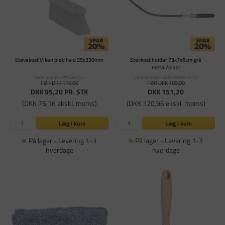
Støvekost Vikan blød hvid 35x330mm
Støvkost holder 73x7x6cm grå
metal/plast
Varenummer: PA-685775
Varenummer: ABN-1999910112
FØR DKK 119,00
FØR DKK 189,00
DKK 95,20
PR. STK
DKK 151,20
(DKK 76,16 ekskl. moms)
(DKK 120,96 ekskl. moms)
Læg i kurv
Læg i kurv
På lager - Levering 1-3
På lager - Levering 1-3
hverdage
hverdage