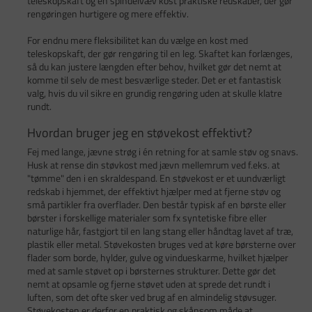
teleskopskaft og en spindelvæv kost praktiske redskaber, der gør
rengøringen hurtigere og mere effektiv.
For endnu mere fleksibilitet kan du vælge en kost med
teleskopskaft, der gør rengøring til en leg. Skaftet kan forlænges,
så du kan justere længden efter behov, hvilket gør det nemt at
komme til selv de mest besværlige steder. Det er et fantastisk
valg, hvis du vil sikre en grundig rengøring uden at skulle klatre
rundt.
Hvordan bruger jeg en støvekost effektivt?
Fej med lange, jævne strøg i én retning for at samle støv og snavs.
Husk at rense din støvkost med jævn mellemrum ved f.eks. at
"tømme" den i en skraldespand. En støvekost er et uundværligt
redskab i hjemmet, der effektivt hjælper med at fjerne støv og
små partikler fra overflader. Den består typisk af en børste eller
børster i forskellige materialer som fx syntetiske fibre eller
naturlige hår, fastgjort til en lang stang eller håndtag lavet af træ,
plastik eller metal. Støvekosten bruges ved at køre børsterne over
flader som borde, hylder, gulve og vindueskarme, hvilket hjælper
med at samle støvet op i børsternes strukturer. Dette gør det
nemt at opsamle og fjerne støvet uden at sprede det rundt i
luften, som det ofte sker ved brug af en almindelig støvsuger.
Støvekosten er derfor en praktisk og skånsom måde at