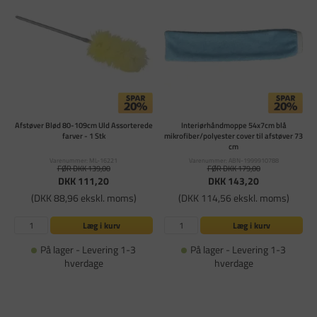
Afstøver Blød 80-109cm Uld Assorterede
Interiørhåndmoppe 54x7cm blå
farver - 1 Stk
mikrofiber/polyester cover til afstøver 73
cm
Varenummer: ML-16221
Varenummer: ABN-1999910788
FØR DKK 139,00
FØR DKK 179,00
DKK 111,20
DKK 143,20
(DKK 88,96 ekskl. moms)
(DKK 114,56 ekskl. moms)
Læg i kurv
Læg i kurv
På lager - Levering 1-3
På lager - Levering 1-3
hverdage
hverdage