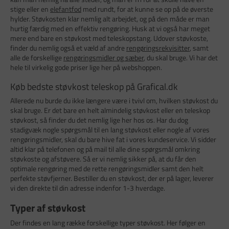
stige eller en
elefantfod
med rundt, for at kunne se op på de øverste
hylder. Støvkosten klar nemlig alt arbejdet, og på den måde er man
hurtig færdig med en effektiv rengøring. Husk at vi også har meget
mere end bare en støvkost med teleskopstang. Udover støvkoste,
finder du nemlig også et væld af andre
rengøringsrekvisitter
, samt
alle de forskellige
rengøringsmidler og sæber
, du skal bruge. Vi har det
hele til virkelig gode priser lige her på webshoppen.
Køb bedste støvkost teleskop på Grafical.dk
Allerede nu burde du ikke længere være i tvivl om, hvilken støvkost du
skal bruge. Er det bare en helt almindelig støvkost eller en teleskop
støvkost, så finder du det nemlig lige her hos os. Har du dog
stadigvæk nogle spørgsmål til en lang støvkost eller nogle af vores
rengøringsmidler, skal du bare hive fat i vores kundeservice. Vi sidder
altid klar på telefonen og på mail til alle dine spørgsmål omkring
støvkoste og afstøvere. Så er vi nemlig sikker på, at du får den
optimale rengøring med de rette rengøringsmidler samt den helt
perfekte støvfjerner. Bestiller du en støvkost, der er på lager, leverer
vi den direkte til din adresse indenfor 1-3 hverdage.
Typer af støvkost
Der findes en lang række forskellige typer støvkost. Her følger en