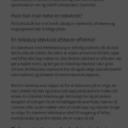
opretholde en ren og støvfri atmosfære i hjemmet.
Hvor kan man købe en støvkost?
På Grafical.dk har vi et bredt udvalg at støvkoste, afstøvere og
engangsovertræk til billige priser.
En teleskop støvkost afstøver effektivt
En støvekost med teleskopstang er virkelig praktisk, når du skal
fjerne støv de steder, der ellers er svære at komme til f.eks. oppe
ved loftet eller bag møblerne. Den bedste støvkost er ofte den, der
gør arbejdet nemt, og det gør en teleskop støvkost i den grad.
Ud over de klassiske støvkoste kan du også vælge specialmodeller
som kalkkost og afstøver til mere krævende opgaver.
Med en teleskop kost slipper du for at balancere på en stige, du
kan i stedet nå støv og snavs helt oppe på de øverste hylder i ét
stræk. En støvkost teleskop gør det muligt for dig at justere
længden af stangen for at nå højtliggende overflader, hjørner af
rummet, eller under møbler uden at skulle bøje sig ned eller bruge
en stige. En støvkost teleskop er ideel til rengøring af lofter,
ovenpå skabe og andre steder, der er svære at nå.