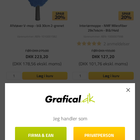
Afstøver V-mop - blå 30cm 2-grenet
Interiørmoppe - NMF Mikrofiber
29x7x4cm - Blå/Hvid
Varenummer: ABN-1010001582
Varenummer: ABN-1000007998
2 anmeldelser
FØR DKK 279,00
FØR DKK 159,00
DKK 223,20
DKK 127,20
(DKK 178,56 ekskl. moms)
(DKK 101,76 ekskl. moms)
Læg i kurv
Læg i kurv
På lager - Levering 1-3
På lager - Levering 1-3
hverdage
hverdage
Jeg handler som
FIRMA & EAN
PRIVATPERSON