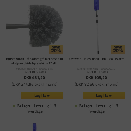
Børste Vikan - Ø190mm grå løst hoved til
Afstøver - Teleskopisk - Blå - 80-150 cm
afstøver bløde børstehår - 12 stk.
Varenummer: ABN-1999904487
Varenummer: ABN-199990000301
FØR DKK 539,00
FØR DKK 129,00
DKK 431,20
DKK 103,20
(DKK 344,96 ekskl. moms)
(DKK 82,56 ekskl. moms)
Læg i kurv
Læg i kurv
På lager - Levering 1-3
På lager - Levering 1-3
hverdage
hverdage