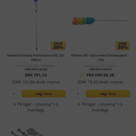
Støvkost teleskop Performance blå 130-
Afstøver 85-120 cm med Teleskopskaft -
250cm
1 Stk
Varenummer: ABN-1999900004
Varenummer: ML-14726-1
FØR DKK 239,00
FØR DKK 198,75
DKK 191,20
FRA DKK 99,38
(DKK 152,96 ekskl. moms)
(DKK 79,50 ekskl. moms)
Læg i kurv
Læg i kurv
På lager - Levering 1-3
På lager - Levering 1-3
hverdage
hverdage