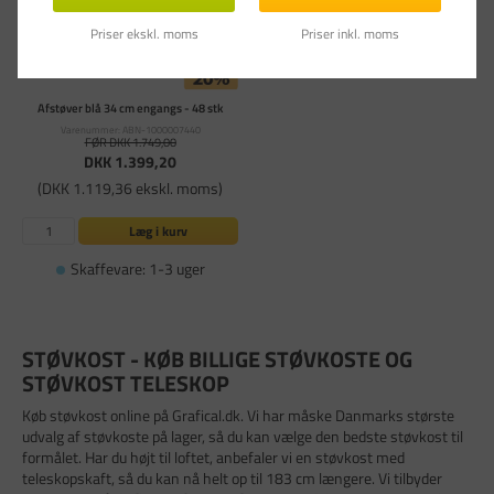
Priser ekskl. moms
Priser inkl. moms
Afstøver blå 34 cm engangs - 48 stk
Varenummer: ABN-1000007440
FØR DKK 1.749,00
DKK 1.399,20
(DKK 1.119,36 ekskl. moms)
Læg i kurv
Skaffevare: 1-3 uger
STØVKOST - KØB BILLIGE STØVKOSTE OG
STØVKOST TELESKOP
Køb støvkost online på Grafical.dk. Vi har måske Danmarks største
udvalg af støvkoste på lager, så du kan vælge den bedste støvkost til
formålet. Har du højt til loftet, anbefaler vi en støvkost med
teleskopskaft, så du kan nå helt op til 183 cm længere. Vi tilbyder