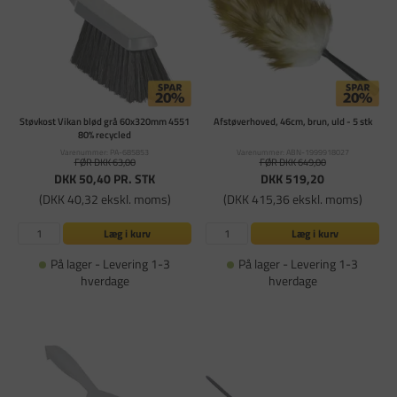
Støvkost Vikan blød grå 60x320mm 4551
Afstøverhoved, 46cm, brun, uld - 5 stk
80% recycled
Varenummer: PA-685853
Varenummer: ABN-1999918027
FØR DKK 63,00
FØR DKK 649,00
DKK 50,40
PR. STK
DKK 519,20
(DKK 40,32 ekskl. moms)
(DKK 415,36 ekskl. moms)
Læg i kurv
Læg i kurv
På lager - Levering 1-3
På lager - Levering 1-3
hverdage
hverdage