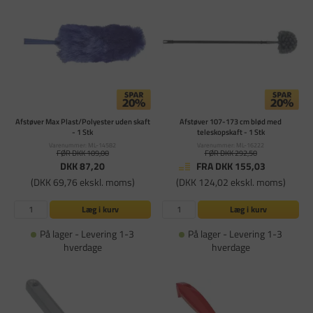
Afstøver Max Plast/Polyester uden skaft
Afstøver 107-173 cm blød med
- 1 Stk
teleskopskaft - 1 Stk
Varenummer: ML-14582
Varenummer: ML-16222
FØR DKK 109,00
FØR DKK 292,50
DKK 87,20
FRA DKK 155,03
(DKK 69,76 ekskl. moms)
(DKK 124,02 ekskl. moms)
Læg i kurv
Læg i kurv
På lager - Levering 1-3
På lager - Levering 1-3
hverdage
hverdage