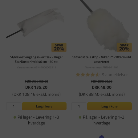
Støvekost engangsovertræk - Unger
Støvkost teleskop - Vikan 71-109 cm uld
StarDuster hvid 46 cm - 50 stk
assorteret
Varenummer: ABN-1000003211
Varenummer: ABN-971701
9 anmeldelser
FØR DKK 169,00
FØR DKK 60,00
DKK 135,20
DKK 48,00
(DKK 108,16 ekskl. moms)
(DKK 38,40 ekskl. moms)
Læg i kurv
Læg i kurv
På lager - Levering 1-3
På lager - Levering 1-3
hverdage
hverdage