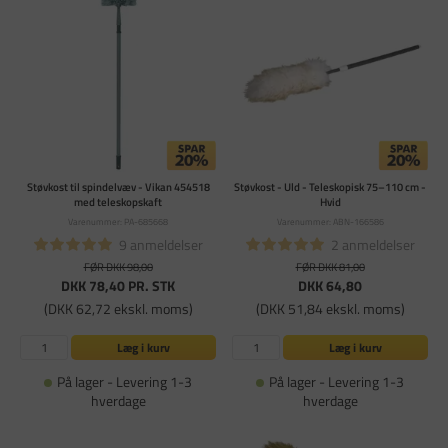
Støvkost til spindelvæv - Vikan 454518
Støvkost - Uld - Teleskopisk 75–110 cm -
med teleskopskaft
Hvid
Varenummer: PA-685668
Varenummer: ABN-166586
9 anmeldelser
2 anmeldelser
FØR DKK 98,00
FØR DKK 81,00
DKK 78,40
PR. STK
DKK 64,80
(DKK 62,72 ekskl. moms)
(DKK 51,84 ekskl. moms)
Læg i kurv
Læg i kurv
På lager - Levering 1-3
På lager - Levering 1-3
hverdage
hverdage