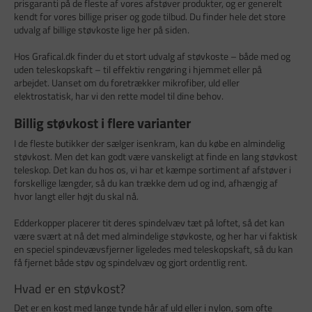
prisgaranti på de fleste af vores afstøver produkter, og er generelt
kendt for vores billige priser og gode tilbud. Du finder hele det store
udvalg af billige støvkoste lige her på siden.
Hos Grafical.dk finder du et stort udvalg af støvkoste – både med og
uden teleskopskaft – til effektiv rengøring i hjemmet eller på
arbejdet. Uanset om du foretrækker mikrofiber, uld eller
elektrostatisk, har vi den rette model til dine behov.
Billig støvkost i flere varianter
I de fleste butikker der sælger isenkram, kan du købe en almindelig
støvkost. Men det kan godt være vanskeligt at finde en lang støvkost
teleskop. Det kan du hos os, vi har et kæmpe sortiment af afstøver i
forskellige længder, så du kan trække dem ud og ind, afhængig af
hvor langt eller højt du skal nå.
Edderkopper placerer tit deres spindelvæv tæt på loftet, så det kan
være svært at nå det med almindelige støvkoste, og her har vi faktisk
en speciel spindevævsfjerner ligeledes med teleskopskaft, så du kan
få fjernet både støv og spindelvæv og gjort ordentlig rent.
Hvad er en støvkost?
Det er en kost med lange tynde hår af uld eller i nylon, som ofte