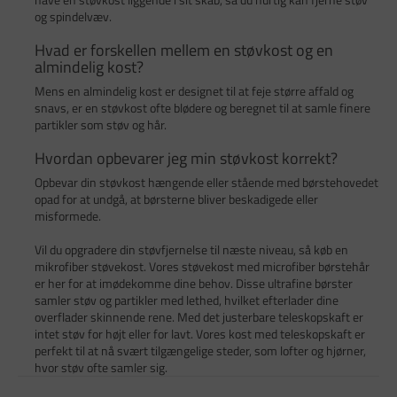
og spindelvæv.
Hvad er forskellen mellem en støvkost og en
almindelig kost?
Mens en almindelig kost er designet til at feje større affald og
snavs, er en støvkost ofte blødere og beregnet til at samle finere
partikler som støv og hår.
Hvordan opbevarer jeg min støvkost korrekt?
Opbevar din støvkost hængende eller stående med børstehovedet
opad for at undgå, at børsterne bliver beskadigede eller
misformede.
Vil du opgradere din støvfjernelse til næste niveau, så køb en
mikrofiber støvekost. Vores støvekost med microfiber børstehår
er her for at imødekomme dine behov. Disse ultrafine børster
samler støv og partikler med lethed, hvilket efterlader dine
overflader skinnende rene. Med det justerbare teleskopskaft er
intet støv for højt eller for lavt. Vores kost med teleskopskaft er
perfekt til at nå svært tilgængelige steder, som lofter og hjørner,
hvor støv ofte samler sig.