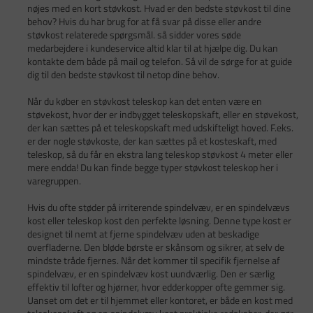
nøjes med en kort støvkost. Hvad er den bedste støvkost til dine
behov? Hvis du har brug for at få svar på disse eller andre
støvkost relaterede spørgsmål. så sidder vores søde
medarbejdere i kundeservice altid klar til at hjælpe dig. Du kan
kontakte dem både på mail og telefon. Så vil de sørge for at guide
dig til den bedste støvkost til netop dine behov.
Når du køber en støvkost teleskop kan det enten være en
støvekost, hvor der er indbygget teleskopskaft, eller en støvekost,
der kan sættes på et teleskopskaft med udskifteligt hoved. F.eks.
er der nogle støvkoste, der kan sættes på et kosteskaft, med
teleskop, så du får en ekstra lang teleskop støvkost 4 meter eller
mere endda! Du kan finde begge typer støvkost teleskop her i
varegruppen.
Hvis du ofte støder på irriterende spindelvæv, er en spindelvævs
kost eller teleskop kost den perfekte løsning. Denne type kost er
designet til nemt at fjerne spindelvæv uden at beskadige
overfladerne. Den bløde børste er skånsom og sikrer, at selv de
mindste tråde fjernes. Når det kommer til specifik fjernelse af
spindelvæv, er en spindelvæv kost uundværlig. Den er særlig
effektiv til lofter og hjørner, hvor edderkopper ofte gemmer sig.
Uanset om det er til hjemmet eller kontoret, er både en kost med