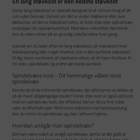
En lang støvkost er den bedste støvkost
Vores lang støvekost er specielt designet til at nå hver krog af dit
rum uden besvær. Uanset om det er under møblerne eller over
dørkarme, vil denne støvekost sikre, at intet støv eller spindelvæv
undslipper din opmærksomhed. Med dens mikrofiber børstehår,
kan du være sikker på en grundig støvfjernelse hver gang.
Uanset om du leder efter en lang støvekost, en støvekost med
teleskopstang eller noget imellem, har vi den perfekte støvekost
til dig. Vores sortiment af støvkoste sikrer, at dit hjem forbliver fri
for støv, spindelvæv og andre uønskede partikler.
Spindelvævs kost - Dit hemmelige våben mod
spindelvæv
Kender du til de irriterende spindelvæv, der altid synes at dukke op
på de mest utilgængelige steder? Vores støv kost er også udstyret
med en spindelvæv kost, der effektivt fjerner disse fine tråde
uden at efterlade spor. Med vores støvkost med teleskopstang
kan du nemt nå spindelvæv og støv i ethvert hjørne.
Hvordan undgår man spindelvæv?
Det kan være svært at undgå spindelvæv, derfor at det godt at
have en støvkost liggende i sit skab, så du hurtig kan fjerne støv