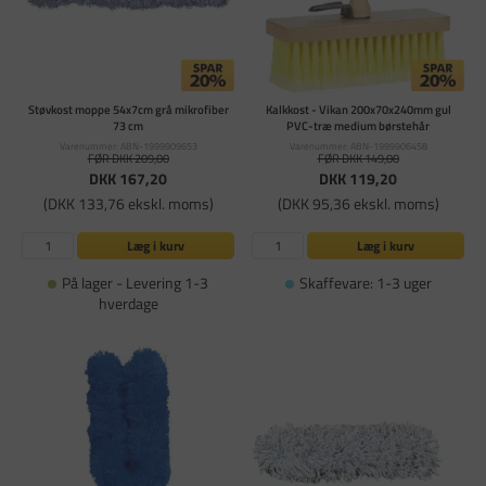
Støvkost moppe 54x7cm grå mikrofiber
Kalkkost - Vikan 200x70x240mm gul
73 cm
PVC-træ medium børstehår
Varenummer: ABN-1999909653
Varenummer: ABN-1999906458
FØR DKK 209,00
FØR DKK 149,00
DKK 167,20
DKK 119,20
(DKK 133,76 ekskl. moms)
(DKK 95,36 ekskl. moms)
Læg i kurv
Læg i kurv
På lager - Levering 1-3
Skaffevare: 1-3 uger
hverdage