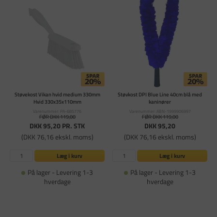
Støvekost Vikan hvid medium 330mm
Støvkost DPI Blue Line 40cm blå med
Hvid 330x35x110mm
kaninører
Varenummer: PA-685776
Varenummer: ABN-1999906997
FØR DKK 119,00
FØR DKK 119,00
DKK 95,20
PR. STK
DKK 95,20
(DKK 76,16 ekskl. moms)
(DKK 76,16 ekskl. moms)
Læg i kurv
Læg i kurv
På lager - Levering 1-3
På lager - Levering 1-3
hverdage
hverdage