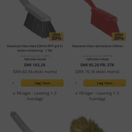
Støvekost Vikan blød 320mm RPP grå til
Støvekost Vikan rød medium 330mm
lettere afstøvning - 1 Stk
Varenummer: ML-141863
Varenummer: PA-685778
FØR DKK 129,00
FØR DKK 119,00
DKK 103,20
DKK 95,20
PR. STK
(DKK 82,56 ekskl. moms)
(DKK 76,16 ekskl. moms)
Læg i kurv
Læg i kurv
På lager - Levering 1-3
På lager - Levering 1-3
hverdage
hverdage