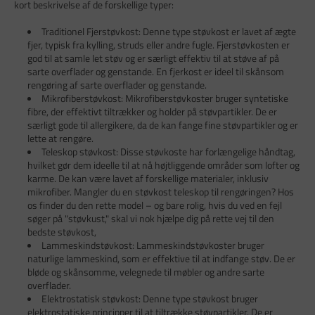
kort beskrivelse af de forskellige typer:
Traditionel Fjerstøvkost: Denne type støvkost er lavet af ægte
fjer, typisk fra kylling, struds eller andre fugle. Fjerstøvkosten er
god til at samle let støv og er særligt effektiv til at støve af på
sarte overflader og genstande. En fjerkost er ideel til skånsom
rengøring af sarte overflader og genstande.
Mikrofiberstøvkost: Mikrofiberstøvkoster bruger syntetiske
fibre, der effektivt tiltrækker og holder på støvpartikler. De er
særligt gode til allergikere, da de kan fange fine støvpartikler og er
lette at rengøre.
Teleskop støvkost: Disse støvkoste har forlængelige håndtag,
hvilket gør dem ideelle til at nå højtliggende områder som lofter og
karme. De kan være lavet af forskellige materialer, inklusiv
mikrofiber. Mangler du en støvkost teleskop til rengøringen? Hos
os finder du den rette model – og bare rolig, hvis du ved en fejl
søger på "støvkust," skal vi nok hjælpe dig på rette vej til den
bedste støvkost,
Lammeskindstøvkost: Lammeskindstøvkoster bruger
naturlige lammeskind, som er effektive til at indfange støv. De er
bløde og skånsomme, velegnede til møbler og andre sarte
overflader.
Elektrostatisk støvkost: Denne type støvkost bruger
elektrostatiske principper til at tiltrække støvpartikler. De er