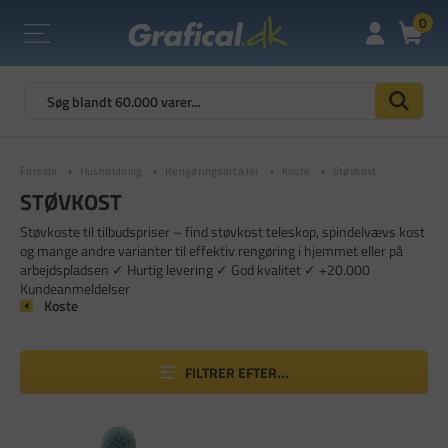
0
Forside
Husholdning
Rengøringsartikler
Koste
Støvkost
STØVKOST
Støvkoste til tilbudspriser – find støvkost teleskop, spindelvævs kost
og mange andre varianter til effektiv rengøring i hjemmet eller på
arbejdspladsen ✓ Hurtig levering ✓ God kvalitet ✓ +20.000
Kundeanmeldelser
Koste
FILTRER EFTER...