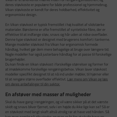
deres støvkoste er populære for både professionel og hjemmebrug.
Vikan støvkoste er kendt for deres holdbarhed, effektivitet og
ergonomiske design.
En Vikan støvkost er typisk fremstillet i høj kvalitet af slidstærke
materialer. Børsterne er ofte fremstillet af syntetiske fibre, der er
effektive til at indfange støv, snavs og hår uden at ridse overflader.
Denne type støvkost er designet med brugerens komfort i tankerne.
Mange modeller støvkost fra Vikan har ergonomisk formede
håndtag, hvilket gør dem mere behagelige at bruge over længere tid.
Nogle modeller har også justerbare håndtag for at passe til forskellige
brugerhøjder.
Du kan finde en Vikan støvkost i forskellige størrelser og former for
at imødekomme forskellige rengøringsbehov. Vikan laver støvkost
modeller specifikt designet til at nå ind under møbler, til hjørner eller
til at rengøre større overflader effektivt.
Lær mere om Vikan og læs
om deres anbefalinger til din sektor.
En afstøver med masser af muligheder
Skal du have gang i rengøringen, og vil være sikker på at det værste
skidt og snavs bliver fjernet, selv i en højde du ikke lige kan se? Så er
en støvkost med langt skaft altså utrolig rar at have ved hånden. Så
kan man nemlig nå alle steder, og man er fri for at skulle have en