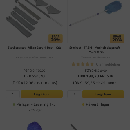
Støvkost sæt - Vikan Easy Hi Dust - Grå
Støvkost - TASKI - Med teleskopskaft -
75–100 cm
Varenummer: ABN-1999902399
Varenummer: PA-686507
6 anmeldelser
FØR DKK 739,00
FØR DKK 249,00
DKK 591,20
DKK 199,20
PR. STK
(DKK 472,96 ekskl. moms)
(DKK 159,36 ekskl. moms)
Læg i kurv
Læg i kurv
På lager - Levering 1-3
På vej til lager
hverdage