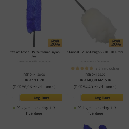
Støvkost hoved - Performance i nylon
Støvkost - Vikan Længde: 710 - 1090 mm
plast
Varenummer: ABN-1999900002
Varenummer: PA-685646
2 anmeldelser
FØR DKK 139,00
FØR DKK 85,00
DKK 111,20
DKK 68,00
PR. STK
(DKK 88,96 ekskl. moms)
(DKK 54,40 ekskl. moms)
Læg i kurv
Læg i kurv
På lager - Levering 1-3
På lager - Levering 1-3
hverdage
hverdage