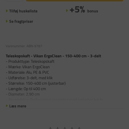
+5%
Tilføj huskeliste
bonus
Se fragtpriser
Varenummer:
ABN-9787
Teleskopskaft - Vikan ErgoClean - 150-400 cm - 3-delt
- Produkttype: Teleskopskaft
- Mærke: Vikan ErgoClean
- Materiale: Alu, PE & PVC
- Udførelse: 3-delt, med klik
- Størrelse: 150-400 cm (justerbar)
- Længde: Op til 400 cm
- Diameter: 2,90 cm
- Anvendelse: Professionel rengøring med justerbar højde
Læs mere