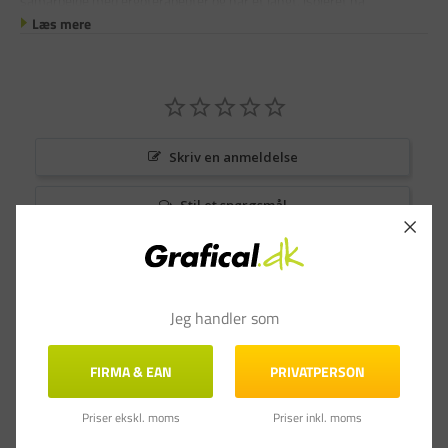
samarbejde med ergoterapeuter og har et langt, isoleret hå
Læs mere
Skriv en anmeldelse
Stil et spørgsmål
Anmeldelser
Spørgsmål & Svar
Jeg handler som
FIRMA & EAN
PRIVATPERSON
Priser ekskl. moms
Priser inkl. moms