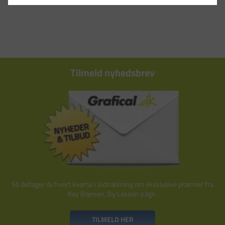
Tilmeld nyhedsbrev
Så deltager du hvert kvartal i lodtrækning om eksklusive præmier fra
Kay Bojesen, By Lassen o.lign.
TILMELD HER