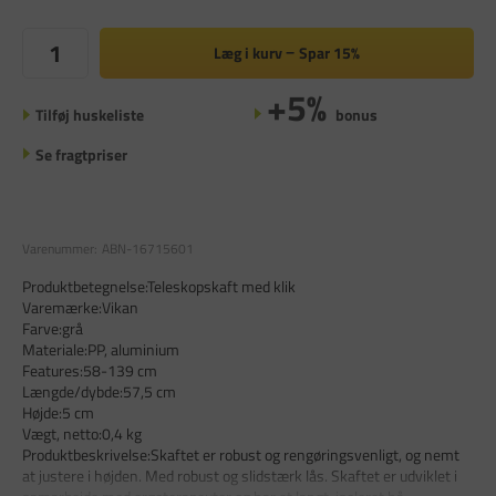
Læg i kurv
Spar
15%
+5%
Tilføj huskeliste
bonus
Se fragtpriser
Varenummer:
ABN-16715601
Produktbetegnelse:Teleskopskaft med klik
Varemærke:Vikan
Farve:grå
Materiale:PP, aluminium
Features:58-139 cm
Længde/dybde:57,5 cm
Højde:5 cm
Vægt, netto:0,4 kg
Produktbeskrivelse:Skaftet er robust og rengøringsvenligt, og nemt
at justere i højden. Med robust og slidstærk lås. Skaftet er udviklet i