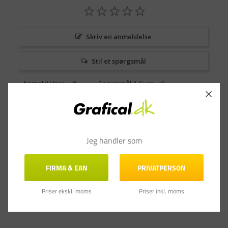
Skriv en anmeldelse
Stil et spørgsmål
Anmeldelser
Spørgsmål & Svar
Jeg handler som
FIRMA & EAN
PRIVATPERSON
Priser ekskl. moms
Priser inkl. moms