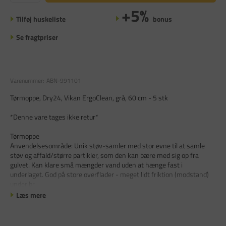
+5%
Tilføj huskeliste
bonus
Se fragtpriser
Varenummer:
ABN-991101
Tørmoppe, Dry24, Vikan ErgoClean, grå, 60 cm - 5 stk
*Denne vare tages ikke retur*
Tørmoppe
Anvendelsesområde: Unik støv-samler med stor evne til at samle
støv og affald/større partikler, som den kan bære med sig op fra
gulvet. Kan klare små mængder vand uden at hænge fast i
underlaget. God på store overflader - meget lidt friktion (modstand)
under br
Læs mere