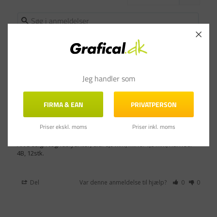
Jeg handler som
Birthe K.
06.12.2021
BK
Danmark
FIRMA & EAN
PRIVATPERSON
Super gode blyanter
Har en fin blødhed. Med gigt i hænder skal man ikke trykke 
Priser ekskl. moms
Priser inkl. moms
så hårdt.
Art Design tegneblyanter, dia. 6,9 mm, mine: 1,8 mm, hårhed:
4B, 12stk.
Del
Var denne anmeldelse til hjælp?
0
0