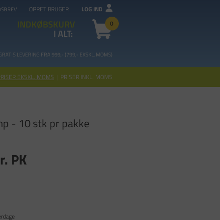
OPRET BRUGER
LOG IND
DSBREV
INDKØBSKURV
0
I ALT:
GRATIS LEVERING FRA 99
9,- (799,- EKSKL. MOMS)
PRISER EKSKL. MOMS
|
PRISER INKL. MOMS
p - 10 stk pr pakke
r. PK
erdage