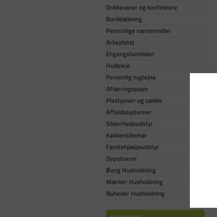
Drikkevarer og konfekture
Borddækning
Personlige værnemidler
Arbejdstøj
Engangshandsker
Hudpleje
Personlig hygiejne
Aftørringspapir
Plastposer og sække
Affaldssystemer
Sikkerhedsudstyr
Køkkentilbehør
Førstehjælpsudstyr
Depotvarer
Øvrig Husholdning
Mærker Husholdning
Nyheder Husholdning