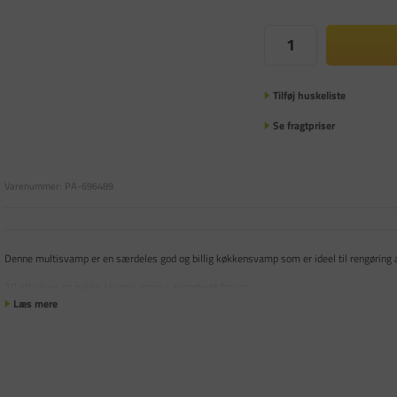
Tilføj huskeliste
Se fragtpriser
Varenummer:
PA-696489
Denne multisvamp er en særdeles god og billig køkkensvamp som er ideel til rengøring af
10 stk giver en pakke skuresvampe i assorteret farver.
Læs mere