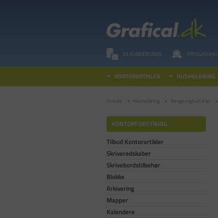
5% KUNDEBONUS
PRISGARANT
KONTORARTIKLER
HUSHOLDNING
Forside
Husholdning
Rengøringsartikler
KONTORFORSYNING
Tilbud Kontorartikler
Skriveredskaber
Skrivebordstilbehør
Blokke
Arkivering
Mapper
Kalendere