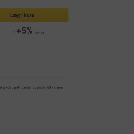
Læg i kurv
+5%
bonus
 gryder, grill, pander og andet køkkengrej.