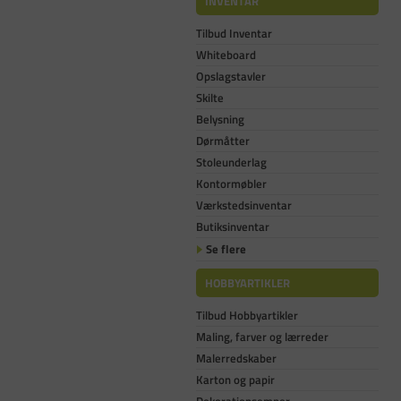
INVENTAR
Tilbud Inventar
Whiteboard
Opslagstavler
Skilte
Belysning
Dørmåtter
Stoleunderlag
Kontormøbler
Værkstedsinventar
Butiksinventar
Se flere
HOBBYARTIKLER
Tilbud Hobbyartikler
Maling, farver og lærreder
Malerredskaber
Karton og papir