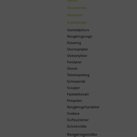
Ståluld
Skuresvampe
Skurenylon
Grydesvampe
Vasketøjskurv
Rengøringsvogn
Dosering
Skumsprøjter
Viskestykker
Forstøver
Skovle
Teleskopstang
Gulvspande
Svupper
Fejebakkesæt
Pimpsten
Rengøringshandsker
Svabere
Duftsystemer
Gulvskrubbe
Rengøringsmidler