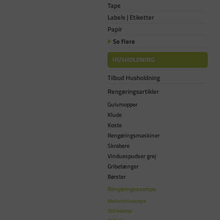
Tape
Labels | Etiketter
Papir
Se flere
HUSHOLDNING
Tilbud Husholdning
Rengøringsartikler
Gulvmopper
Klude
Koste
Rengøringsmaskiner
Skrabere
Vinduespudser grej
Gribetænger
Børster
Rengøringssvampe
Melaminsvampe
Stålsvamp