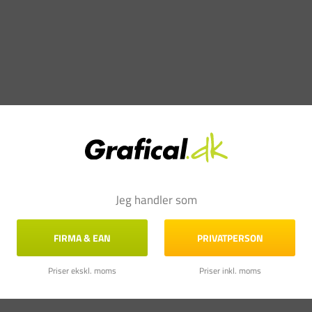
Jeg handler som
FIRMA & EAN
PRIVATPERSON
Priser ekskl. moms
Priser inkl. moms