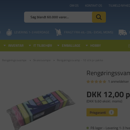
OM OS
KONTAKT OS
TILMELD NYHE
I
LEVERING 1-3 HVERDAGE
FRAGT FRA 49,- (39,- EKSKL. MOMS)
INVENTAR
IT TILBEHØR
EMBALLAGE
HOBBY
Rengøringssvampe
Skuresvampe
Rengøringssvamp - 10 stk pr pakke
Rengøringssvam
1 anmeldelser
DKK 12,00
p
(DKK 9,60 ekskl. moms)
På lager - Levering 1-3 hv