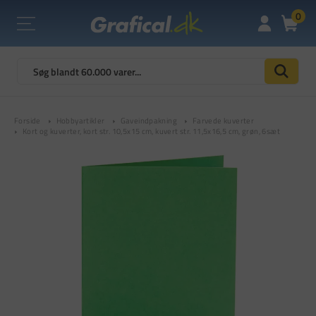
0
Forside
Hobbyartikler
Gaveindpakning
Farvede kuverter
Kort og kuverter, kort str. 10,5x15 cm, kuvert str. 11,5x16,5 cm, grøn, 6sæt