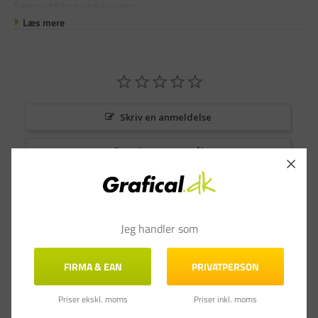
Sæt med 6 kort og 6 kuverter
Læs mere
Skriv en anmeldelse
Stil et spørgsmål
Anmeldelser
Spørgsmål & Svar
Jeg handler som
FIRMA & EAN
PRIVATPERSON
Priser ekskl. moms
Priser inkl. moms