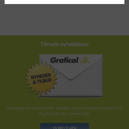
Tilmeld nyhedsbrev
Så deltager du hvert kvartal i lodtrækning om eksklusive præmier fra
Kay Bojesen, By Lassen o.lign.
TILMELD HER