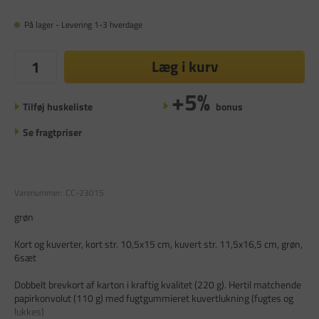
På lager - Levering 1-3 hverdage
Læg i kurv
+5%
Tilføj huskeliste
bonus
Se fragtpriser
Varenummer:
CC-23015
grøn
Kort og kuverter, kort str. 10,5x15 cm, kuvert str. 11,5x16,5 cm, grøn,
6sæt
Dobbelt brevkort af karton i kraftig kvalitet (220 g). Hertil matchende
papirkonvolut (110 g) med fugtgummieret kuvertlukning (fugtes og
lukkes)