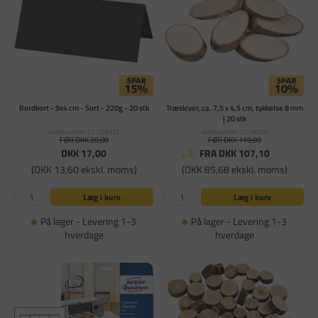
Bordkort - 9x4 cm - Sort - 220g - 20 stk
Træskiver, ca. 7,5 x 4,5 cm, tykkelse 8 mm
| 20 stk
Varenummer: CC-228712
Varenummer: CC-56791
FØR DKK 20,00
FØR DKK 119,00
DKK 17,00
FRA DKK 107,10
(DKK 13,60 ekskl. moms)
(DKK 85,68 ekskl. moms)
Læg i kurv
Læg i kurv
På lager - Levering 1-3
På lager - Levering 1-3
hverdage
hverdage