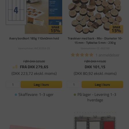
Avery bordkort 185g 110x40mm hvid
Træskiver med bark - Mix - Diameter 10-
15 mm - Tykkelse 5 mm - 230 g
Varenummer: AVC32253-25
Varenummer: CC-502150
1 anmeldelser
FØR DKK 329,00
FØR DKK 119,00
FRA DKK 279,65
DKK 101,15
(DKK 223,72 ekskl. moms)
(DKK 80,92 ekskl. moms)
Læg i kurv
Læg i kurv
Skaffevare: 1-3 uger
På lager - Levering 1-3
hverdage