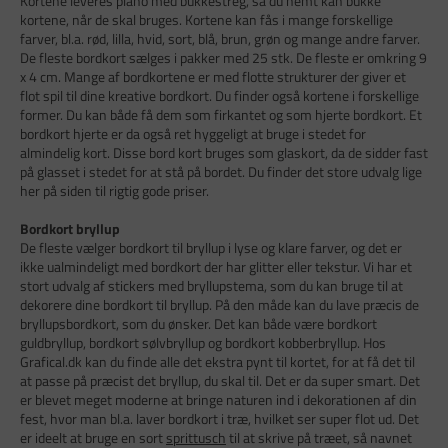
Kortene leveres plano med bukkestreg, så du nemt kan bukke
kortene, når de skal bruges. Kortene kan fås i mange forskellige
farver, bl.a. rød, lilla, hvid, sort, blå, brun, grøn og mange andre farver.
De fleste bordkort sælges i pakker med 25 stk. De fleste er omkring 9
x 4 cm. Mange af bordkortene er med flotte strukturer der giver et
flot spil til dine kreative bordkort. Du finder også kortene i forskellige
former. Du kan både få dem som firkantet og som hjerte bordkort. Et
bordkort hjerte er da også ret hyggeligt at bruge i stedet for
almindelig kort. Disse bord kort bruges som glaskort, da de sidder fast
på glasset i stedet for at stå på bordet. Du finder det store udvalg lige
her på siden til rigtig gode priser.
Bordkort bryllup
De fleste vælger bordkort til bryllup i lyse og klare farver, og det er
ikke ualmindeligt med bordkort der har glitter eller tekstur. Vi har et
stort udvalg af stickers med bryllupstema, som du kan bruge til at
dekorere dine bordkort til bryllup. På den måde kan du lave præcis de
bryllupsbordkort, som du ønsker. Det kan både være bordkort
guldbryllup, bordkort sølvbryllup og bordkort kobberbryllup. Hos
Grafical.dk kan du finde alle det ekstra pynt til kortet, for at få det til
at passe på præcist det bryllup, du skal til. Det er da super smart. Det
er blevet meget moderne at bringe naturen ind i dekorationen af din
fest, hvor man bl.a. laver bordkort i træ, hvilket ser super flot ud. Det
er ideelt at bruge en sort
sprittusch
til at skrive på træet, så navnet