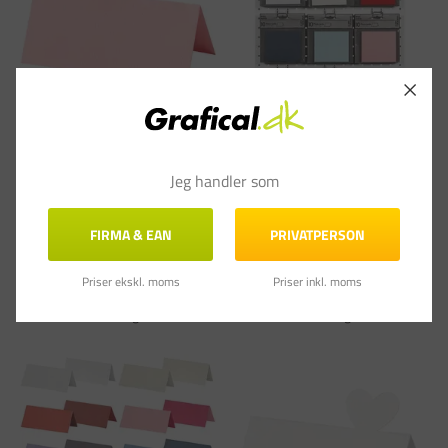
Bordkort - 9x4cm - Rosa - 220g - Karton -
Bordkort - ass. farver str. 9x4 cm 220 g -
20 stk
8x10pk.
Jeg handler som
Varenummer: CC-228719
Varenummer: CC-228723
DKK 20,00
DKK 1.499,00
(DKK 16,00 ekskl. moms)
(DKK 1.199,20 ekskl. moms)
FIRMA & EAN
PRIVATPERSON
Læg i kurv
Læg i kurv
Priser ekskl. moms
Priser inkl. moms
På lager - Levering 1-3
På lager - Levering 1-3
hverdage
hverdage