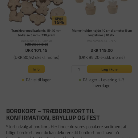
Træskiver med bark mix 15-40 mm
Memo-holder højde 10 cm diameter 5 cm
tykkelse 5 mm - 230 gram
krydsfiner | 10 stk.
Varenummer: CC-502170
Varenummer: CC-57477
FØR DKK 119,00
DKK 101,15
DKK 119,00
(DKK 80,92 ekskl. moms)
(DKK 95,20 ekskl. moms)
Info
Læg i kurv
På vej til lager
På lager - Levering 1-3
hverdage
BORDKORT – TRÆBORDKORT TIL
KONFIRMATION, BRYLLUP OG FEST
Stort udvalg af bordkort. Her finder du vores populære sortiment af
billige bordkort, hvor du kan dekorere dit bordkort med navn på