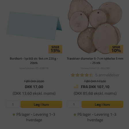
Bordkort - lys blå str. 9x4 cm 220 g -
Træskiver diameter 5-7 cm tykkelse 5 mm
20stk.
- 25 stk
Varenummer: CC-228718
Varenummer: CC-502290
5 anmeldelser
FØR DKK 20,00
FØR DKK 119,00
DKK 17,00
FRA DKK 107,10
(DKK 13,60 ekskl. moms)
(DKK 85,68 ekskl. moms)
Læg i kurv
Læg i kurv
På lager - Levering 1-3
På lager - Levering 1-3
hverdage
hverdage