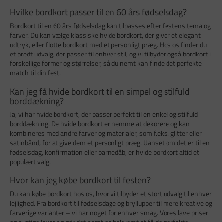
Hvilke bordkort passer til en 60 års fødselsdag?
Bordkort til en 60 års fødselsdag kan tilpasses efter festens tema og
farver. Du kan vælge klassiske hvide bordkort, der giver et elegant
udtryk, eller flotte bordkort med et personligt præg. Hos os finder du
et bredt udvalg, der passer til enhver stil, og vi tilbyder også bordkort i
forskellige former og størrelser, så du nemt kan finde det perfekte
match til din fest.
Kan jeg få hvide bordkort til en simpel og stilfuld
borddækning?
Ja, vi har hvide bordkort, der passer perfekt til en enkel og stilfuld
borddækning. De hvide bordkort er nemme at dekorere og kan
kombineres med andre farver og materialer, som f.eks. glitter eller
satinbånd, for at give dem et personligt præg. Uanset om det er til en
fødselsdag, konfirmation eller barnedåb, er hvide bordkort altid et
populært valg.
Hvor kan jeg købe bordkort til festen?
Du kan købe bordkort hos os, hvor vi tilbyder et stort udvalg til enhver
lejlighed. Fra bordkort til fødselsdage og bryllupper til mere kreative og
farverige varianter – vi har noget for enhver smag. Vores lave priser
og hurtige levering gør det nemt og bekvemt at få de perfekte