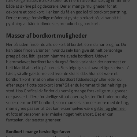
forskellige måder. Bordkortene fås i flere farvenuancer, og er nemme
både at skrive på og dekorere. Der er mange muligheder for at
dekorere et bord kort.
Her kan du få en god idé til bordkort pyntning
.
Der er mange forskellige måder at pynte birdkort på, vi har alt til
pyntning af både indbydelser, menukort og bordkort.
Masser af bordkort muligheder
Her på siden finder du alle de kort til bordet, som du har brug for. Du
kan både finde varianter, hvor du selv kan give dit helt personlige
præg på det, lidt ligesom hjemmelavede bordkort. Udover
hjemmelavet bordkort kan du også finde varianter, der nærmest er
helt klar til at sætte på bordet. Selvfølgelig skal navnet lige skrives på
først, så alle gæsterne ved hvor de skal sidde. Skal det være et
bordkort konfirmation eller et bordkort fødselsdag? Eller leder du
efter super flotte bordkort i træ? Så er du kommet til det helt rigtige
sted. Hos Grafical.dk finder du nemlig mange forskellige muligheder,
der passer til flere forskellige situationer og fester. Du finder nemlig
super nemme DIY bordkort, som man selv kan dekorere med de ting,
man synes passer til. Det kan eksempelvis være
glitter og glimmer
,
et foto af personen eller måske noget helt andet. Det er kun
fantasien, der sætter grænser.
Bordkort i mange forskellige farver