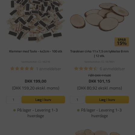
Klemmer med Tavle - 4x2cm - 100 stk
Træskiver cirka 11 x 7,5 cm tykkelse 8 mm
| 12 stk.
Varenummer: CC-56216
Varenummer: CC-567891
1 anmeldelser
6 anmeldelser
FØR DKK 119,00
DKK 199,00
DKK 101,15
(DKK 159,20 ekskl. moms)
(DKK 80,92 ekskl. moms)
Læg i kurv
Læg i kurv
På lager - Levering 1-3
På lager - Levering 1-3
hverdage
hverdage