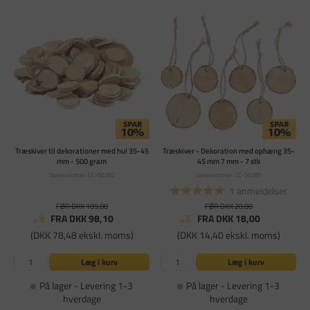
Træskiver til dekorationer med hul 35-45
Træskiver - Dekoration med ophæng 35-
mm - 500 gram
45 mm 7 mm - 7 stk
Varenummer: CC-50282
Varenummer: CC-50281
1 anmeldelser
FØR DKK 109,00
FØR DKK 20,00
FRA DKK 98,10
FRA DKK 18,00
(DKK 78,48 ekskl. moms)
(DKK 14,40 ekskl. moms)
Læg i kurv
Læg i kurv
På lager - Levering 1-3
På lager - Levering 1-3
hverdage
hverdage