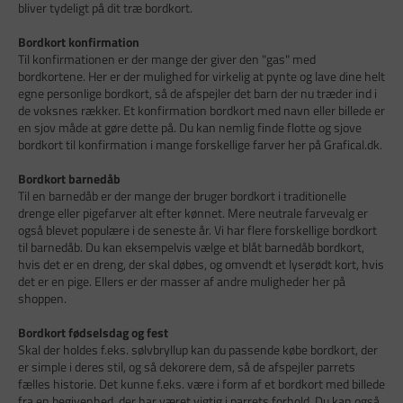
bliver tydeligt på dit træ bordkort.
Bordkort konfirmation
Til konfirmationen er der mange der giver den "gas" med
bordkortene. Her er der mulighed for virkelig at pynte og lave dine helt
egne personlige bordkort, så de afspejler det barn der nu træder ind i
de voksnes rækker. Et konfirmation bordkort med navn eller billede er
en sjov måde at gøre dette på. Du kan nemlig finde flotte og sjove
bordkort til konfirmation i mange forskellige farver her på Grafical.dk.
Bordkort barnedåb
Til en barnedåb er der mange der bruger bordkort i traditionelle
drenge eller pigefarver alt efter kønnet. Mere neutrale farvevalg er
også blevet populære i de seneste år. Vi har flere forskellige bordkort
til barnedåb. Du kan eksempelvis vælge et blåt barnedåb bordkort,
hvis det er en dreng, der skal døbes, og omvendt et lyserødt kort, hvis
det er en pige. Ellers er der masser af andre muligheder her på
shoppen.
Bordkort fødselsdag og fest
Skal der holdes f.eks. sølvbryllup kan du passende købe bordkort, der
er simple i deres stil, og så dekorere dem, så de afspejler parrets
fælles historie. Det kunne f.eks. være i form af et bordkort med billede
fra en begivenhed, der har været vigtig i parrets forhold. Du kan også