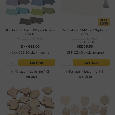
Bordkort - str. 9x4 cm 250 g ass. farver -
Bordkort - str. 85x80 mm 120 g hvid -
30 pakker.
20stk.
Varenummer: CC-220999
Varenummer: CC-23048
FØR DKK 30,00
DKK 699,00
DKK 25,50
(DKK 559,20 ekskl. moms)
(DKK 20,40 ekskl. moms)
Læg i kurv
Læg i kurv
På lager - Levering 1-3
På lager - Levering 1-3
hverdage
hverdage