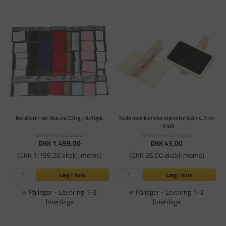
Bordkort - str. 9x4 cm 220 g - 8x10pk.
Tavle med klemme størrelse 6,8 x 4,7 cm
- 6 stk
Varenummer: CC-220023
Varenummer: CC-562150
DKK 1.499,00
DKK 45,00
(DKK 1.199,20 ekskl. moms)
(DKK 36,00 ekskl. moms)
Læg i kurv
Læg i kurv
På lager - Levering 1-3
På lager - Levering 1-3
hverdage
hverdage