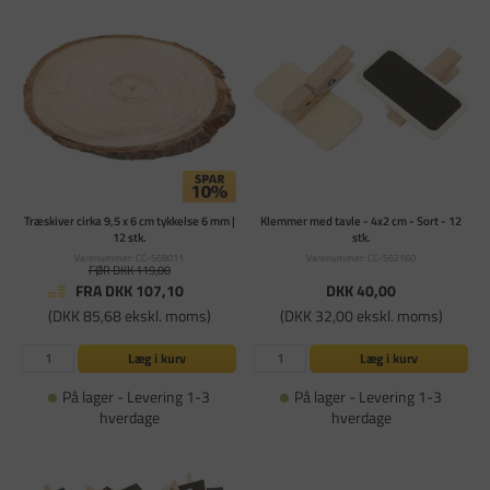
Træskiver cirka 9,5 x 6 cm tykkelse 6 mm |
Klemmer med tavle - 4x2 cm - Sort - 12
12 stk.
stk.
Varenummer: CC-568011
Varenummer: CC-562160
FØR DKK 119,00
FRA DKK 107,10
DKK 40,00
(DKK 85,68 ekskl. moms)
(DKK 32,00 ekskl. moms)
Læg i kurv
Læg i kurv
På lager - Levering 1-3
På lager - Levering 1-3
hverdage
hverdage