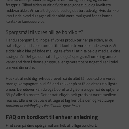
fragtpris.
Tilbud siden er altid fyldt med gode tilbud
og kvalitets
hobbyartikler. Vi har altid gode tilbud og et stort udvalg. Hvis du ikke
kan finde hvad du søger vil der altid være mulighed for at kunne
kontakte kundeservice.
Spørgsmål til vores billige bordkort?
Har du spørgsmål til nogle af vores produkter her på siden, er du
naturligvis altid velkommen til at kontakte vores kundeservice. Vi
sidder altid klar på både mail og telefon til at hjælpe dig med alle dine
spørgsmål. Det gælder naturligvis også spørgsmål omkring andre
varer end dem i denne gruppe, eller generelt bare noget du er i tvivl
om ved din ordre.
Husk at tilmeld dig nyhedsbrevet, så du altid får besked om vores
mange kampagnetilbud. Så er du sikker på at få de absolut billigste
priser. Derudover kan du også oprette dig som bruger, så du optjener
5% på alle din ordrer. Det er naturligvis helt gratis at være medlem
hos os. Ellers er det bare at tage et kig her på siden og køb
billige
bordkort til guldbryllup eller til andre gode fester.
FAQ om bordkort til enhver anledning
Find svar på dine spørgsmål om køb af billige bordkort.