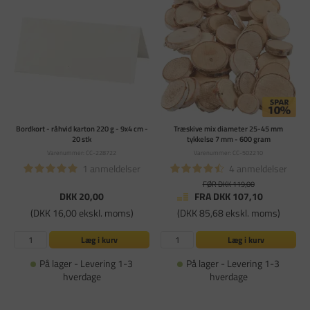
Bordkort - råhvid karton 220 g - 9x4 cm -
Træskive mix diameter 25-45 mm
20 stk
tykkelse 7 mm - 600 gram
Varenummer: CC-228722
Varenummer: CC-502210
1 anmeldelser
4 anmeldelser
FØR DKK 119,00
DKK 20,00
FRA DKK 107,10
(DKK 16,00 ekskl. moms)
(DKK 85,68 ekskl. moms)
Læg i kurv
Læg i kurv
På lager - Levering 1-3
På lager - Levering 1-3
hverdage
hverdage