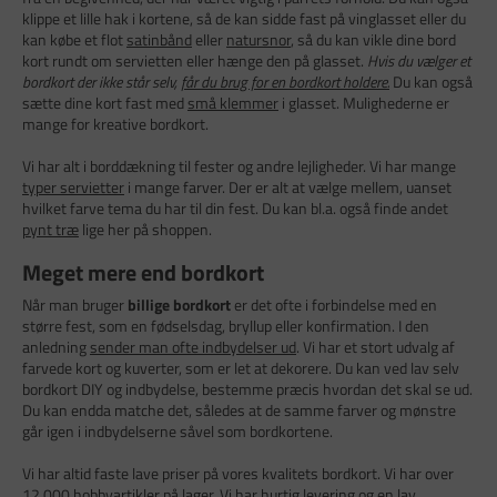
klippe et lille hak i kortene, så de kan sidde fast på vinglasset eller du
kan købe et flot
satinbånd
eller
natursnor
, så du kan vikle dine bord
kort rundt om servietten eller hænge den på glasset.
Hvis du vælger et
bordkort der ikke står selv,
får du brug for en bordkort holdere.
Du kan også
sætte dine kort fast med
små klemmer
i glasset. Mulighederne er
mange for kreative bordkort.
Vi har alt i borddækning til fester og andre lejligheder. Vi har mange
typer servietter
i mange farver. Der er alt at vælge mellem, uanset
hvilket farve tema du har til din fest. Du kan bl.a. også finde andet
pynt træ
lige her på shoppen.
Meget mere end bordkort
Når man bruger
billige bordkort
er det ofte i forbindelse med en
større fest, som en fødselsdag, bryllup eller konfirmation. I den
anledning
sender man ofte indbydelser ud
. Vi har et stort udvalg af
farvede kort og kuverter, som er let at dekorere. Du kan ved lav selv
bordkort DIY og indbydelse, bestemme præcis hvordan det skal se ud.
Du kan endda matche det, således at de samme farver og mønstre
går igen i indbydelserne såvel som bordkortene.
Vi har altid faste lave priser på vores kvalitets bordkort. Vi har over
12.000 hobbyartikler på lager. Vi har hurtig levering og en lav