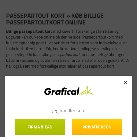
PASSEPARTOUT KORT » KØB BILLIGE
PASSEPARTOUTKORT ONLINE
Billige passepartout kort
med kuvert i forskellige størrelser og
udgaver kan du købe online på denne side. Passepartoutkort med
kuvert egner sig godt til at sende et foto enten som indbydelse eller
takkekort til en barnedåb, konfirmation, bryllup, sølvbryllup eller
guldbryllup. Du kan købe
passepartout kort
med forskellige åbninger
både firkantede og ovale i en råhvid farve med eller uden guldkant. Vi
har også sæt med forskellige størrelser af passepartout kort.
Udover passepartout kort har vi også et stort udvalg af
passepartout
rammer
, som du kan se på her. Du finder også et stort udvalg af
kort
og kuverter
i alle former og farver på vores webshop.
Køb billige passepartout kort på Grafical.dk
Jeg handler som
Når præsentationen tæller, og hver detalje skal være i top, er et
passepartout kort den ultimative løsning. Hos Grafical.dk forstår vi
vigtigheden af at fremhæve dine fotografier, kunstværker og
FIRMA & EAN
PRIVATPERSON
værdifulde minder med den fineste præcision. Et passepartout kort er
ikke blot en ramme, det er en kunstform, der skaber dybde og