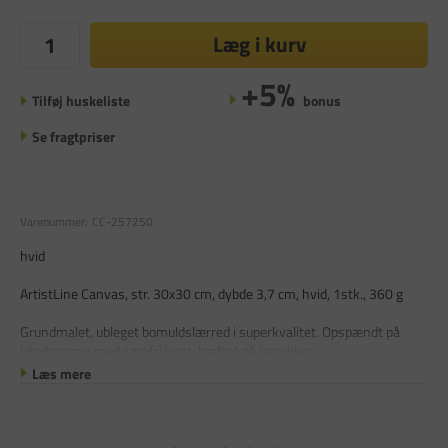
Læg i kurv
+5%
Tilføj huskeliste
bonus
Se fragtpriser
Varenummer:
CC-257250
hvid
ArtistLine Canvas, str. 30x30 cm, dybde 3,7 cm, hvid, 1stk., 360 g
Grundmalet, ubleget bomuldslærred i superkvalitet. Opspændt på
blindramme med sømfri kant, hæftet på bagsiden
Læs mere