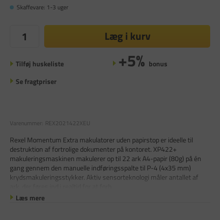
Skaffevare: 1-3 uger
Læg i kurv
+5%
Tilføj huskeliste
bonus
Se fragtpriser
Varenummer:
REX2021422XEU
Rexel Momentum Extra makulatorer uden papirstop er ideelle til
destruktion af fortrolige dokumenter på kontoret. XP422+
makuleringsmaskinen makulerer op til 22 ark A4-papir (80g) på én
gang gennem den manuelle indføringsspalte til P-4 (4x35 mm)
krydsmakuleringsstykker. Aktiv sensorteknologi måler antallet af
ark, der føres ind i realtid for at forh
Læs mere