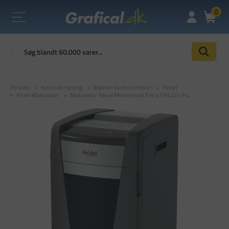
0
Forside
Kontorforsyning
Mærker Kontorartikler
Rexel
Rexel Makulator
Makulator Rexel Momentum Extra XP422+ P4