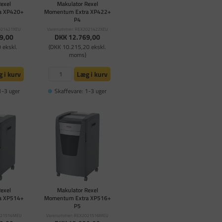
Rexel
Makulator Rexel
a XP420+
Momentum Extra XP422+
P4
021421XEU
Varenummer: REX2021422XEU
9,00
DKK 12.769,00
 ekskl.
(DKK 10.215,20 ekskl.
moms)
 i kurv
Læg i kurv
1-3 uger
Skaffevare: 1-3 uger
Rexel
Makulator Rexel
a XP514+
Momentum Extra XP516+
P5
021514MEU
Varenummer: REX2021516MEU