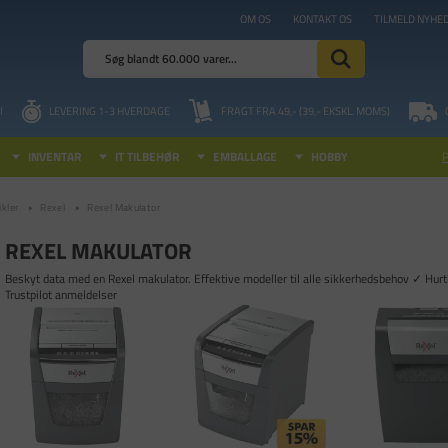
OM OS
KONTAKT OS
TILMELD NYHE
I
LEVERING 1-3 HVERDAGE
FRAGT FRA 49,- (39,- EKSKL. MOMS)
INVENTAR
IT TILBEHØR
EMBALLAGE
HOBBY
kler
Rexel
Rexel Makulator
REXEL MAKULATOR
Beskyt data med en Rexel makulator. Effektive modeller til alle sikkerhedsbehov ✓ Hur
Trustpilot anmeldelser