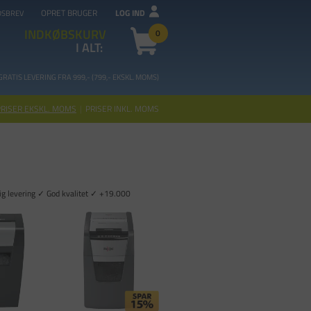
OPRET BRUGER
LOG IND
DSBREV
INDKØBSKURV
0
I ALT:
GRATIS LEVERING FRA 99
9,- (799,- EKSKL. MOMS)
PRISER EKSKL. MOMS
|
PRISER INKL. MOMS
tig levering ✓ God kvalitet ✓ +19.000