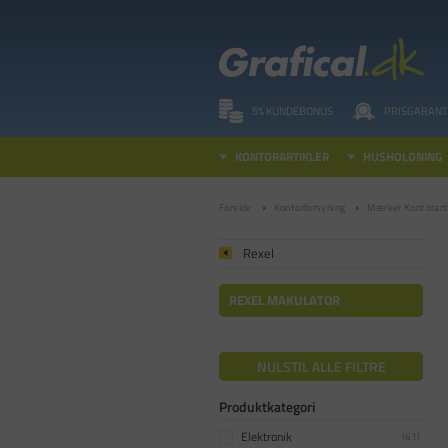
5% KUNDEBONUS
PRISGARANT
KONTORARTIKLER
HUSHOLDNING
Forside
Kontorforsyning
Mærker Kontorarti
Rexel
REXEL MAKULATOR
NULSTIL ALLE FILTRE
Produktkategori
Elektronik
(
61
)