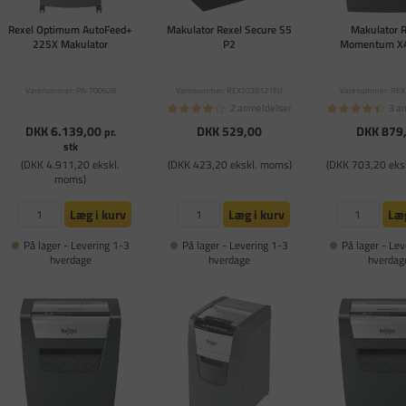
Rexel Optimum AutoFeed+
Makulator Rexel Secure S5
Makulator 
225X Makulator
P2
Momentum X
Varenummer: PA-700628
Varenummer: REX2020121EU
Varenummer: RE
2 anmeldelser
3 a
DKK 6.139,00
DKK 529,00
DKK 879
pr.
stk
(DKK 4.911,20 ekskl.
(DKK 423,20 ekskl. moms)
(DKK 703,20 eks
moms)
Læg i kurv
Læg i kurv
Læg
På lager - Levering 1-3
På lager - Levering 1-3
På lager - Lev
hverdage
hverdage
hverdag