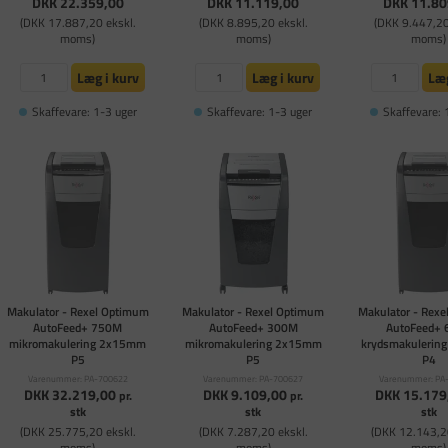
DKK 22.359,00
DKK 11.119,00
DKK 11.80
(DKK 17.887,20 ekskl.
(DKK 8.895,20 ekskl.
(DKK 9.447,20
moms)
moms)
moms)
Læg i kurv
Læg i kurv
Læg
Skaffevare: 1-3 uger
Skaffevare: 1-3 uger
Skaffevare: 
Makulator - Rexel Optimum
Makulator - Rexel Optimum
Makulator - Rex
AutoFeed+ 750M
AutoFeed+ 300M
AutoFeed+ 
mikromakulering 2x15mm
mikromakulering 2x15mm
krydsmakulerin
P5
P5
P4
Varenummer: PA-700622
Varenummer: PA-700627
Varenummer: PA
DKK 32.219,00
DKK 9.109,00
DKK 15.179
pr.
pr.
stk
stk
stk
(DKK 25.775,20 ekskl.
(DKK 7.287,20 ekskl.
(DKK 12.143,2
moms)
moms)
moms)