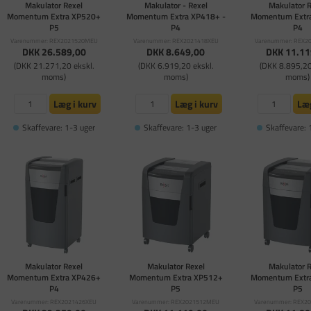
Makulator Rexel
Makulator - Rexel
Makulator 
Momentum Extra XP520+
Momentum Extra XP418+ -
Momentum Extr
P5
P4
P4
Varenummer: REX2021520MEU
Varenummer: REX2021418XEU
Varenummer: REX2
DKK 26.589,00
DKK 8.649,00
DKK 11.11
(DKK 21.271,20 ekskl.
(DKK 6.919,20 ekskl.
(DKK 8.895,20
moms)
moms)
moms)
Læg i kurv
Læg i kurv
Læg
Skaffevare: 1-3 uger
Skaffevare: 1-3 uger
Skaffevare: 
Makulator Rexel
Makulator Rexel
Makulator 
Momentum Extra XP426+
Momentum Extra XP512+
Momentum Extr
P4
P5
P5
Varenummer: REX2021426XEU
Varenummer: REX2021512MEU
Varenummer: REX2