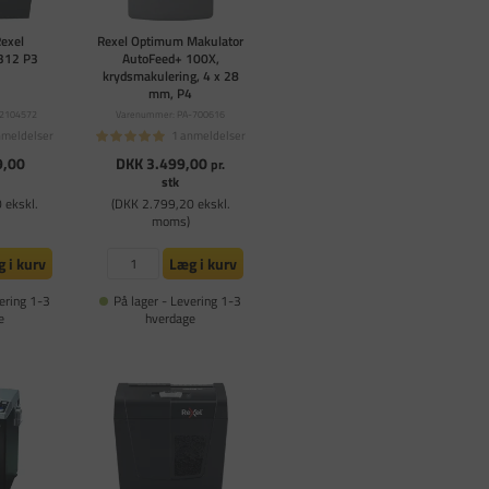
Rexel
Rexel Optimum Makulator
312 P3
AutoFeed+ 100X,
krydsmakulering, 4 x 28
mm, P4
X2104572
Varenummer: PA-700616
nmeldelser
1 anmeldelser
9,00
DKK 3.499,00
pr.
stk
 ekskl.
(DKK 2.799,20 ekskl.
moms)
 i kurv
Læg i kurv
ering 1-3
På lager - Levering 1-3
e
hverdage