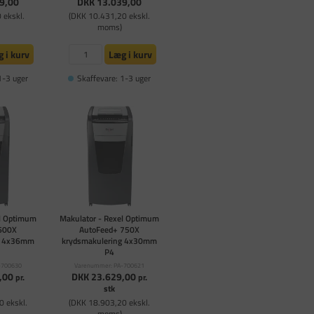
9,00
DKK 13.039,00
 ekskl.
(DKK 10.431,20 ekskl.
moms)
 i kurv
Læg i kurv
1-3 uger
Skaffevare: 1-3 uger
el Optimum
Makulator - Rexel Optimum
600X
AutoFeed+ 750X
g 4x36mm
krydsmakulering 4x30mm
P4
-700630
Varenummer: PA-700621
,00
DKK 23.629,00
pr.
pr.
stk
0 ekskl.
(DKK 18.903,20 ekskl.
moms)