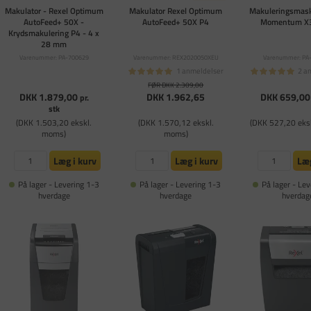
Makulator - Rexel Optimum
Makulator Rexel Optimum
Makuleringsmask
AutoFeed+ 50X -
AutoFeed+ 50X P4
Momentum X
Krydsmakulering P4 - 4 x
28 mm
Varenummer: PA-700629
Varenummer: REX2020050XEU
Varenummer: PA
1 anmeldelser
2 a
FØR DKK 2.309,00
DKK 1.879,00
DKK 1.962,65
DKK 659,00
pr.
stk
(DKK 1.503,20 ekskl.
(DKK 1.570,12 ekskl.
(DKK 527,20 eks
moms)
moms)
Læg i kurv
Læg i kurv
Læg
På lager - Levering 1-3
På lager - Levering 1-3
På lager - Lev
hverdage
hverdage
hverdag