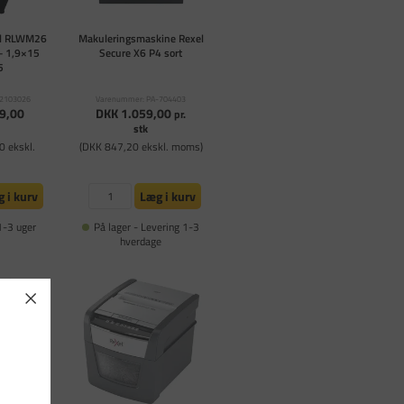
el RLWM26
Makuleringsmaskine Rexel
– 1,9×15
Secure X6 P4 sort
5
X2103026
Varenummer: PA-704403
9,00
DKK 1.059,00
pr.
stk
0 ekskl.
(DKK 847,20 ekskl. moms)
 i kurv
Læg i kurv
1-3 uger
På lager - Levering 1-3
hverdage