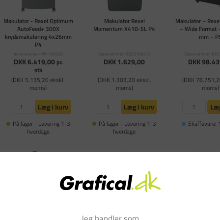
Makulator - Rexel Optimum
Makulator Rexel
Makulator – Rex
AutoFeed+ 300X
Momentum X410-SL P4
– Wide Format 
krydsmakulering 4x26mm
mm – P
P4
Varenummer: PA-700626
Varenummer: REX2104573
Varenummer: RE
DKK 6.419,00
DKK 1.629,00
DKK 98.43
pr.
stk
(DKK 5.135,20 ekskl.
(DKK 1.303,20 ekskl.
(DKK 78.751,2
moms)
moms)
moms)
Læg i kurv
Læg i kurv
Læg
På lager - Levering 1-3
På lager - Levering 1-3
Skaffevare: 
hverdage
hverdage
Jeg handler som