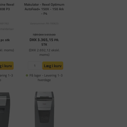
ine Rexel
Makulator - Rexel Optimum
308 P3
AutoFeed+ 150X - 150 Ark
- P4
-691762
Varenummer: PA-700623
nmeldelser
FØR DKK 3.959,00
DKK 3.365,15
pr. stk
PR.
STK
kl. moms)
(DKK 2.692,12 ekskl.
moms)
 i kurv
Læg i kurv
ering 1-3
På lager - Levering 1-3
e
hverdage