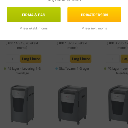
Makulator Rexel Optimum
Makulator Rexel Secure
Makulator - Rex
AutoFeed+ 600X P4
MC6-SL P5
AutoFeed+ 
FIRMA & EAN
PRIVATPERSON
mikromakulerin
P5
Varenummer: REX2020600XEU
Varenummer: REX2020133EU
Varenummer: PA
Priser ekskl. moms
Priser inkl. moms
FØR DKK 4.7
DKK 18.649,00
DKK 2.279,00
DKK 4.045,
STK
(DKK 14.919,20 ekskl.
(DKK 1.823,20 ekskl.
(DKK 3.236,12
moms)
moms)
moms)
Læg i kurv
Læg i kurv
Læg
På lager - Levering 1-3
Skaffevare: 1-3 uger
På lager - Lev
hverdage
hverdag