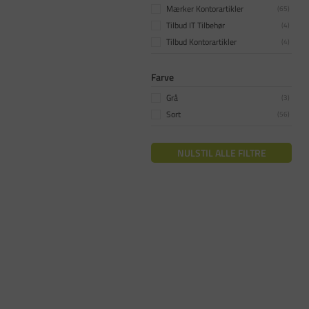
Mærker Kontorartikler
(
65
)
Tilbud IT Tilbehør
(
4
)
Tilbud Kontorartikler
(
4
)
Farve
Grå
(
3
)
Sort
(
56
)
NULSTIL ALLE FILTRE