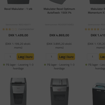
Rexel Makulator - 1 stk
Makulator Rexel Optimum
Makulator 
AutoFeed+ 150X P4
Momentum X
Varenummer: REX2104571
Varenummer: REX2020150XEU
Varenummer: RE
2 anmeldelser
2 a
DKK 1.499,00
DKK 4.869,00
DKK 1.41
(DKK 1.199,20 ekskl.
(DKK 3.895,20 ekskl.
(DKK 1.135,20
moms)
moms)
moms)
Læg i kurv
Læg i kurv
Læg
På lager - Levering 1-3
På lager - Levering 1-3
På lager - Lev
hverdage
hverdage
hverdag