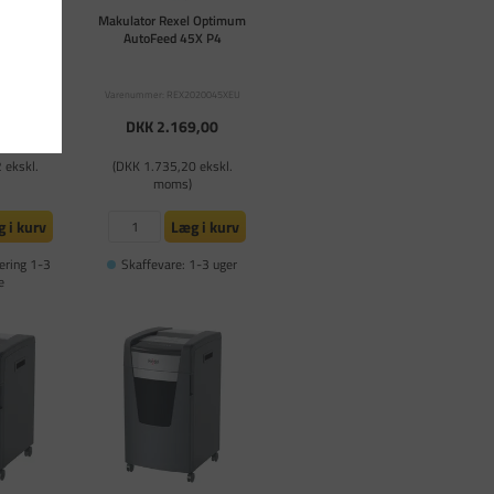
el Optimum
Makulator Rexel Optimum
150M
AutoFeed 45X P4
g 2x15mm
-700624
Varenummer: REX2020045XEU
59,00
15
DKK 2.169,00
PR.
 ekskl.
(DKK 1.735,20 ekskl.
moms)
 i kurv
Læg i kurv
ering 1-3
Skaffevare: 1-3 uger
e