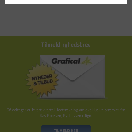
Tilmeld nyhedsbrev
Så deltager du hvert kvartal i lodtrækning om eksklusive præmier fra
Kay Bojesen, By Lassen o.lign.
TILMELD HER