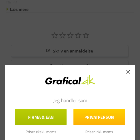
Direkt
Læs mere
Skriv en anmeldelse
Stil et spørgsmål
Anmeldelser
Spørgsmål & Svar
Jeg handler som
FIRMA & EAN
PRIVATPERSON
Priser ekskl. moms
Priser inkl. moms