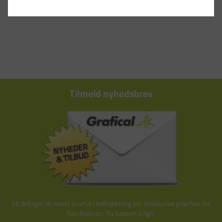
Tilmeld nyhedsbrev
Så deltager du hvert kvartal i lodtrækning om eksklusive præmier fra
Kay Bojesen, By Lassen o.lign.