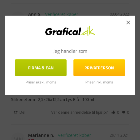
Ann S.
03.04.2022
AS
Danmark
Fuld tilfreds🤩
Formen er perfekt til lige netop det jeg skulle bruge dem 
til og meget nemme at rengøre
Jeg handler som
FIRMA & EAN
PRIVATPERSON
Priser ekskl. moms
Priser inkl. moms
Silikoneform - 2,5x26x15,5cm Lys Blå - 100 ml
Del
Var denne anmeldelse til hjælp?
0
0
Marianne n.
29.11.2021
MN