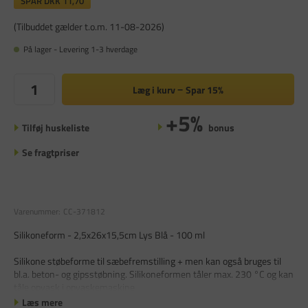
SPAR
DKK 11,70
(Tilbuddet gælder t.o.m. 11-08-2026)
På lager - Levering 1-3 hverdage
Læg i kurv
Spar
15%
+5%
Tilføj huskeliste
bonus
Se fragtpriser
Varenummer:
CC-371812
Silikoneform - 2,5x26x15,5cm Lys Blå - 100 ml
Silikone støbeforme til sæbefremstilling + men kan også bruges til
bl.a. beton- og gipsstøbning. Silikoneformen tåler max. 230 °C og kan
tåle opvask i opvaskemaskine
Læs mere