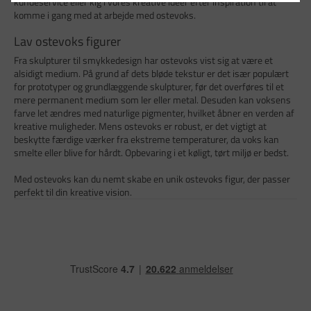
kundeservice eller kig i vores kreative idéer efter inspiration til at
komme i gang med at arbejde med ostevoks.
Lav ostevoks figurer
Fra skulpturer til smykkedesign har ostevoks vist sig at være et
alsidigt medium. På grund af dets bløde tekstur er det især populært
for prototyper og grundlæggende skulpturer, før det overføres til et
mere permanent medium som ler eller metal. Desuden kan voksens
farve let ændres med naturlige pigmenter, hvilket åbner en verden af
kreative muligheder. Mens ostevoks er robust, er det vigtigt at
beskytte færdige værker fra ekstreme temperaturer, da voks kan
smelte eller blive for hårdt. Opbevaring i et køligt, tørt miljø er bedst.
Med ostevoks kan du nemt skabe en unik ostevoks figur, der passer
perfekt til din kreative vision.