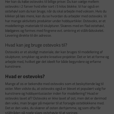
Her kan du købe ostevoks til billige priser. Du kan vælge mellem
ostevoks i 2 farver hvid eller sort i 5 kilos blokke. Vi har også en
ostehøvl som du kan bruge, når du skal arbejde med voksen. Hvis du
klikker på læs mere, kan du se hvordan du arbejder med ostevoks. Vi
har mange aktivitets produkter under hobbyartikler. Ostevoks, er et
modellerings materiale til skulpturer. Skæres med en flad ostehøvl,
blødgøres og formes med fingrene evt. omkring et ståltrådsskelet.
Levering direkte til din adresse.
Hvad kan jeg bruge ostevoks til?
Ostevoks er et alsidigt materiale, der kan bruges til modellering af
skulpturer, smykker og andre kreative projekter. Det er let at forme og
arbejde med, hvilket gør det ideelt for både begyndere og erfarne
kunstnere.
Hvad er ostevoks?
Mange af os er bekendte med ostevoks som et beskyttende lag til
oster. Men vidste du, at ostevoks også er blevet et populært valg for
kunstnere og hobbyentusiaster inden for modellering? Hvad er
ostevoks lavet af? Ostevoks er ikke lavet af ost, men det er derimod
den voks, man bruger på mejerier til at forsegle osteblokkene med.
Det er den voks, du skærer af osten derhjemme, og som ofte får
ståltråden på nogle slags ostehøvle til at springe.