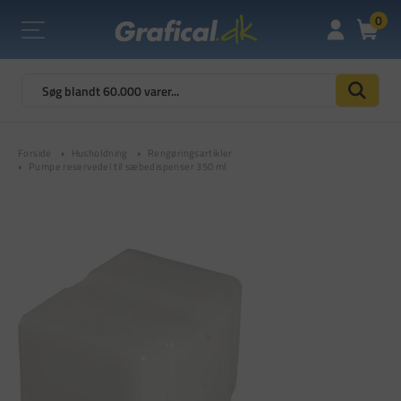
0
Forside
Husholdning
Rengøringsartikler
Pumpe reservedel til sæbedispenser 350 ml