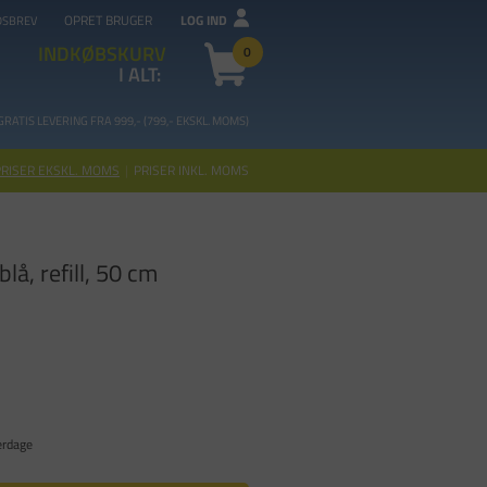
OPRET BRUGER
LOG IND
DSBREV
INDKØBSKURV
0
I ALT:
GRATIS LEVERING FRA 99
9,- (799,- EKSKL. MOMS)
PRISER EKSKL. MOMS
|
PRISER INKL. MOMS
blå, refill, 50 cm
erdage