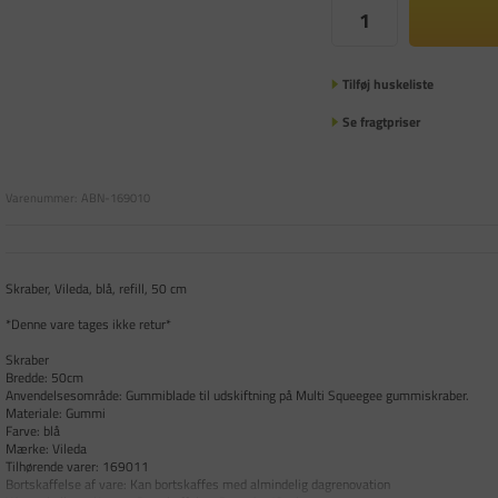
Tilføj huskeliste
Se fragtpriser
Varenummer:
ABN-169010
Skraber, Vileda, blå, refill, 50 cm
*Denne vare tages ikke retur*
Skraber
Bredde: 50cm
Anvendelsesområde: Gummiblade til udskiftning på Multi Squeegee gummiskraber.
Materiale: Gummi
Farve: blå
Mærke: Vileda
Tilhørende varer: 169011
Bortskaffelse af vare: Kan bortskaffes med almindelig dagrenovation