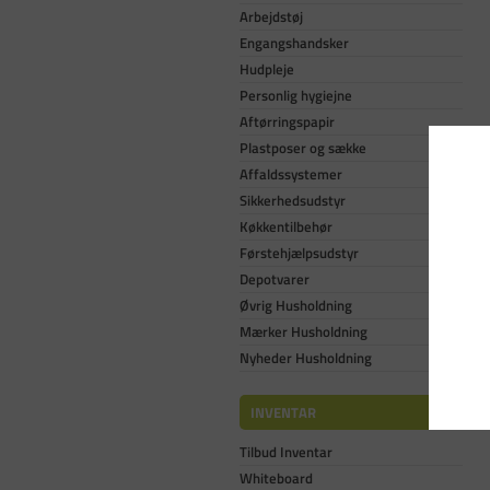
Arbejdstøj
Engangshandsker
Hudpleje
Personlig hygiejne
Aftørringspapir
Plastposer og sække
Affaldssystemer
Sikkerhedsudstyr
Køkkentilbehør
Førstehjælpsudstyr
Depotvarer
Øvrig Husholdning
Mærker Husholdning
Nyheder Husholdning
INVENTAR
Tilbud Inventar
Whiteboard