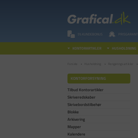
5% KUNDEBONUS
PRISGARANT
KONTORARTIKLER
HUSHOLDNING
Forside
Husholdning
Rengøringsartikler
KONTORFORSYNING
Tilbud Kontorartikler
Skriveredskaber
Skrivebordstilbehør
Blokke
Arkivering
Mapper
Kalendere