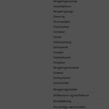
Rengøringssvampe
Vasketøjskurv
Rengøringsvogn
Dosering
Skumsprøjter
Viskestykker
Forstøver
Skovle
Teleskopstang
Gulvspande
Svupper
Fejebakkesæt
Pimpsten
Rengøringshandsker
Svabere
Duftsystemer
Gulvskrubbe
Rengøringsmidler
Drikkevarer og konfekture
Borddækning
Personlige værnemidler