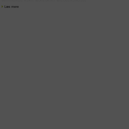
Yderemballage: Karton Bortskaffelse: Brændes/Genbruges
Læs mere