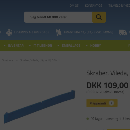
OM OS
KONTAKT OS
TILMELD NYHE
I
LEVERING 1-3 HVERDAGE
FRAGT FRA 49,- (39,- EKSKL. MOMS)
INVENTAR
IT TILBEHØR
EMBALLAGE
HOBBY
Skrabere
Skraber, Vileda, blå, refill, 50 cm
Skraber, Vileda, 
DKK 109,00
(DKK 87,20 ekskl. moms)
På lager - Levering 1-3 hv