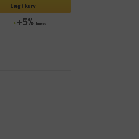
Læg i kurv
+5%
bonus