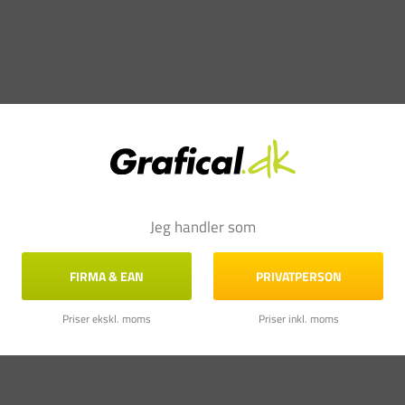
Jeg handler som
FIRMA & EAN
PRIVATPERSON
Priser ekskl. moms
Priser inkl. moms