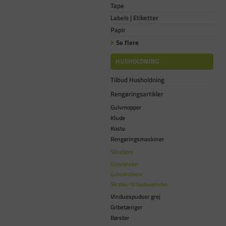
Tape
Labels | Etiketter
Papir
Se flere
HUSHOLDNING
Tilbud Husholdning
Rengøringsartikler
Gulvmopper
Klude
Koste
Rengøringsmaskiner
Skrabere
Glasskraber
Gulvskrabere
Skraber til badeværelse
Vinduespudser grej
Gribetænger
Børster