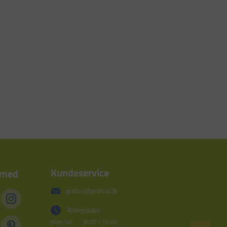
Kundeservice
 med
grafical@grafical.dk
Åbningstider:
Man-tor:
8.00 - 16.00