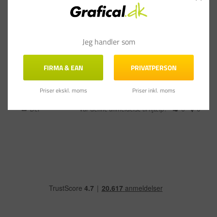
Jeg handler som
charlotte
25.12.2019
C
FIRMA & EAN
PRIVATPERSON
👍🏻👍🏻😃😃
Musemåtte Fellowes Economy blå 5mm
Priser ekskl. moms
Priser inkl. moms
Del
Var denne anmeldelse til hjælp?
0
0