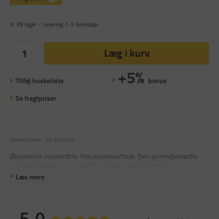
På lager - Levering 1-3 hverdage
Læg i kurv
+5%
Tilføj huskeliste
bonus
Se fragtpriser
Varenummer:
PA-691816
Økonomisk musemåtte. Polyesteroverflade Den gummibeklædte
underside sikrer, at musemåtten ligger stabilt på bordet.
Læs mere
5,0