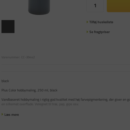
Tilføj huskeliste
Se fragtpriser
Varenummer:
CC-39442
black
Plus Color hobbymaling, 250 ml, black
Vandbaseret hobbymaling i rigtig god kvalitet med høj farvepigmentering, der giver en g
en silkemat overflade. Velegnet til træ, pap, gips osv.
Læs mere