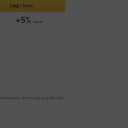
Læg i kurv
+5%
bonus
od dækkeevne. Tørrer hurtigt op og efterlader