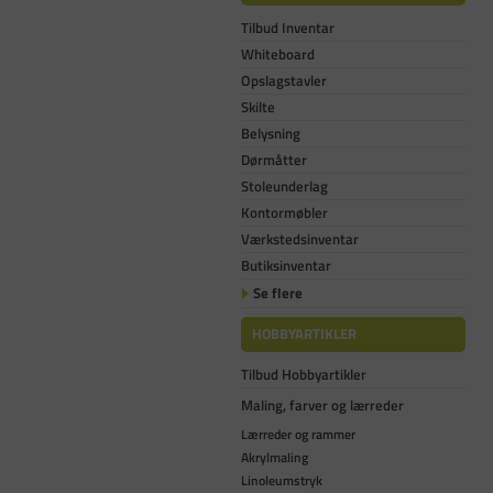
Tilbud Inventar
Whiteboard
Opslagstavler
Skilte
Belysning
Dørmåtter
Stoleunderlag
Kontormøbler
Værkstedsinventar
Butiksinventar
Se flere
HOBBYARTIKLER
Tilbud Hobbyartikler
Maling, farver og lærreder
Lærreder og rammer
Akrylmaling
Linoleumstryk