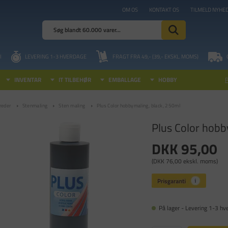
OM OS
KONTAKT OS
TILMELD NYHE
I
LEVERING 1-3 HVERDAGE
FRAGT FRA 49,- (39,- EKSKL. MOMS)
INVENTAR
IT TILBEHØR
EMBALLAGE
HOBBY
reder
Stenmaling
Sten maling
Plus Color hobbymaling, black, 250ml
Plus Color hobb
DKK 95,00
(DKK 76,00 ekskl. moms)
På lager - Levering 1-3 hv