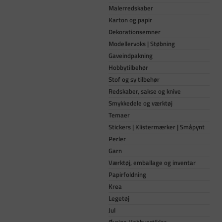
Malerredskaber
Karton og papir
Dekorationsemner
Modellervoks | Støbning
Gaveindpakning
Hobbytilbehør
Stof og sy tilbehør
Redskaber, sakse og knive
Smykkedele og værktøj
Temaer
Stickers | Klistermærker | Småpynt
Perler
Garn
Værktøj, emballage og inventar
Papirfoldning
Krea
Legetøj
Jul
Øvrige Hobbyartikler