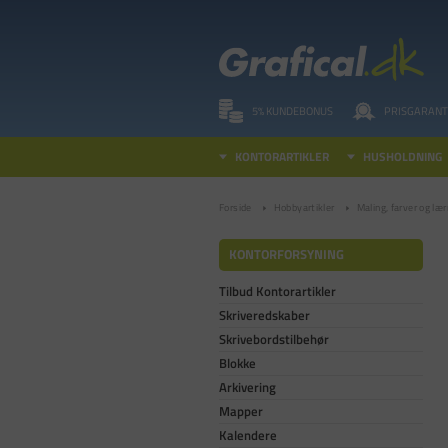
5% KUNDEBONUS
PRISGARANT
KONTORARTIKLER
HUSHOLDNING
Forside
Hobbyartikler
Maling, farver og lær
KONTORFORSYNING
Tilbud Kontorartikler
Skriveredskaber
Skrivebordstilbehør
Blokke
Arkivering
Mapper
Kalendere