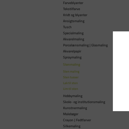
Farveblyanter
Tekstilfarve
Kridt og blyanter
Ansigtsmaling
Tusch
Specialmaling
Akvarelmaling
Porcelænsmaling | Glasmaling
Akvarelpapir
Spraymaling
Stenmaling
Sten maling
Sten tusser
Lak til sten
Lim til sten
Hobbymaling
Skole- og institutionsmaling
Kunstnermaling
Malebøger
Crayon | Fedtfarver
Silkemaling