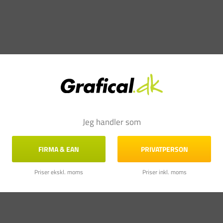
Jeg handler som
FIRMA & EAN
PRIVATPERSON
Priser ekskl. moms
Priser inkl. moms