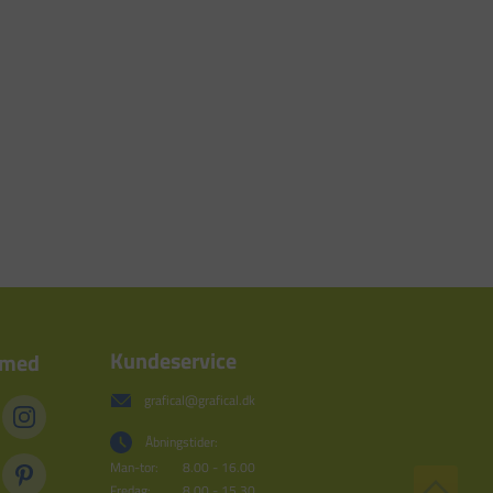
Kundeservice
 med
grafical@grafical.dk
Åbningstider:
Man-tor:
8.00 - 16.00
Fredag:
8.00 - 15.30