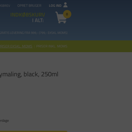
OPRET BRUGER
LOG IND
DSBREV
INDKØBSKURV
0
I ALT:
GRATIS LEVERING FRA 99
9,- (799,- EKSKL. MOMS)
PRISER EKSKL. MOMS
|
PRISER INKL. MOMS
ymaling, black, 250ml
erdage