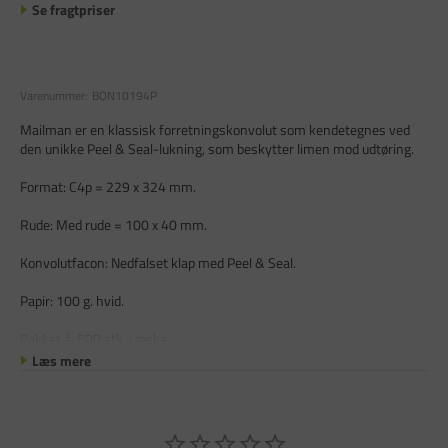
Se fragtpriser
Varenummer:
BON10194P
Mailman er en klassisk forretningskonvolut som kendetegnes ved
den unikke Peel & Seal-lukning, som beskytter limen mod udtøring.
Format: C4p = 229 x 324 mm.
Rude: Med rude = 100 x 40 mm.
Konvolutfacon: Nedfalset klap med Peel & Seal.
Papir: 100 g. hvid.
Pakket á: 500 stk. i æske
Læs mere