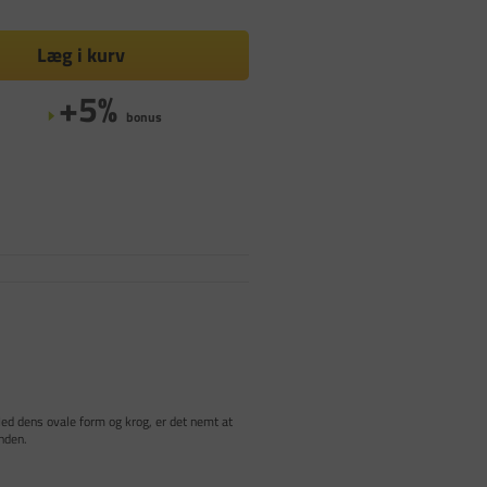
Læg i kurv
+5%
bonus
 Med dens ovale form og krog, er det nemt at
ånden.