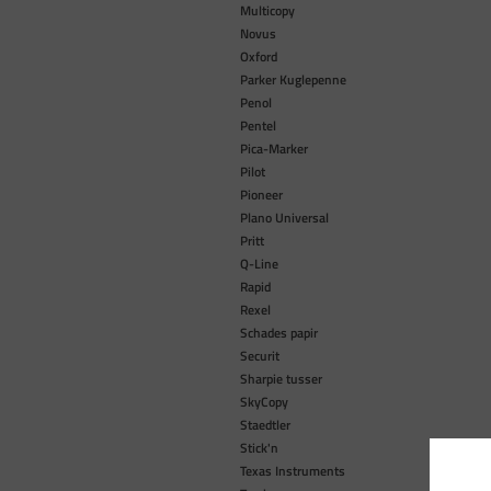
Multicopy
Novus
Oxford
Parker Kuglepenne
Penol
Pentel
Pica-Marker
Pilot
Pioneer
Plano Universal
Pritt
Q-Line
Rapid
Rexel
Schades papir
Securit
Sharpie tusser
SkyCopy
Staedtler
Stick'n
Texas Instruments