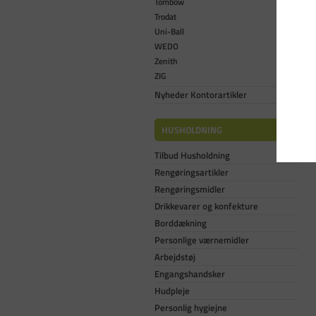
Tombow
Trodat
Uni-Ball
WEDO
Zenith
ZIG
Nyheder Kontorartikler
HUSHOLDNING
Tilbud Husholdning
Rengøringsartikler
Rengøringsmidler
Drikkevarer og konfekture
Borddækning
Personlige værnemidler
Arbejdstøj
Engangshandsker
Hudpleje
Personlig hygiejne