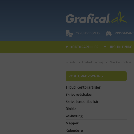
5% KUNDEBONUS
PRISGARANT
KONTORARTIKLER
HUSHOLDNING
Forside
Kontorforsyning
Mærker Kontorarti
KONTORFORSYNING
Tilbud Kontorartikler
Skriveredskaber
Skrivebordstilbehør
Blokke
Arkivering
Mapper
Kalendere