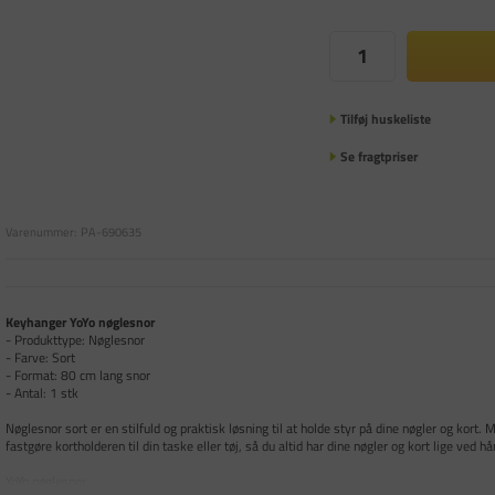
Tilføj huskeliste
Se fragtpriser
Varenummer:
PA-690635
Keyhanger YoYo nøglesnor
- Produkttype: Nøglesnor
- Farve: Sort
- Format: 80 cm lang snor
- Antal: 1 stk
Nøglesnor sort er en stilfuld og praktisk løsning til at holde styr på dine nøgler og kort.
fastgøre kortholderen til din taske eller tøj, så du altid har dine nøgler og kort lige ved h
YoYo nøglesnor