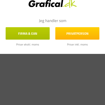
Jeg handler som
FIRMA & EAN
PRIVATPERSON
Priser ekskl. moms
Priser inkl. moms