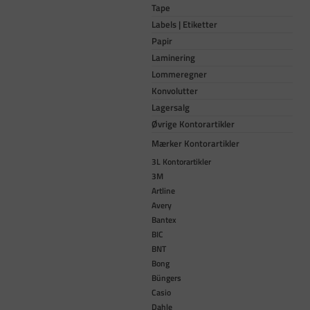
Tape
Labels | Etiketter
Papir
Laminering
Lommeregner
Konvolutter
Lagersalg
Øvrige Kontorartikler
Mærker Kontorartikler
3L Kontorartikler
3M
Artline
Avery
Bantex
BIC
BNT
Bong
Büngers
Casio
Dahle