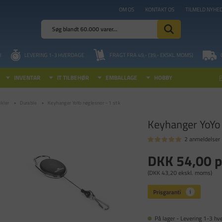
OM OS
KONTAKT OS
TILMELD NYHE
I
LEVERING 1-3 HVERDAGE
FRAGT FRA 49,- (39,- EKSKL. MOMS)
INVENTAR
IT TILBEHØR
EMBALLAGE
HOBBY
kler
Durable
Keyhanger YoYo nøglesnor - 1 stk
Keyhanger YoYo 
2 anmeldelser
DKK 54,00
p
(DKK 43,20 ekskl. moms)
På lager - Levering 1-3 hv