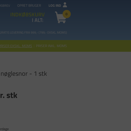
OPRET BRUGER
LOG IND
DSBREV
INDKØBSKURV
0
I ALT:
GRATIS LEVERING FRA 99
9,- (799,- EKSKL. MOMS)
PRISER EKSKL. MOMS
|
PRISER INKL. MOMS
nøglesnor - 1 stk
r. stk
erdage