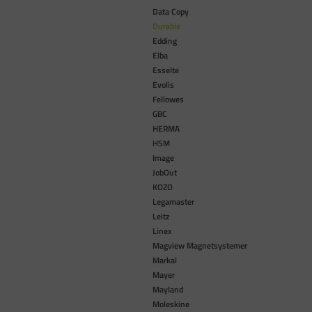
Data Copy
Durable
Edding
Elba
Esselte
Evolis
Fellowes
GBC
HERMA
HSM
Image
JobOut
KOZO
Legamaster
Leitz
Linex
Magview Magnetsystemer
Markal
Mayer
Mayland
Moleskine