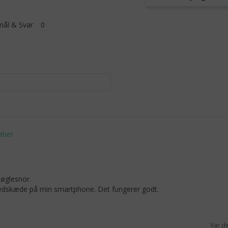
ål & Svar
øglesnor.

edskæde på min smartphone. Det fungerer godt.
Var d