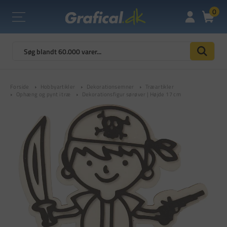
0
Forside
Hobbyartikler
Dekorationsemner
Træartikler
Ophæng og pynt i træ
Dekorationsfigur sørøver | Højde 17 cm