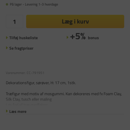
På lager - Levering 1-3 hverdage
Læg i kurv
+5%
Tilføj huskeliste
bonus
Se fragtpriser
Varenummer:
CC-791951
Dekorationsfigur, sørøver, H: 17 cm, 1stk.
Træfigur med motiv af mosgummi. Kan dekoreres med fx Foam Clay,
Silk Clay, tusch eller maling
Løs fod af træ medfølger
Læs mere