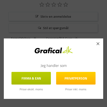
Skriv en anmeldelse
Stil et spørgsmål
Anmeldelser
Spørgsmål & Svar
Jeg handler som
FIRMA & EAN
PRIVATPERSON
Priser ekskl. moms
Priser inkl. moms