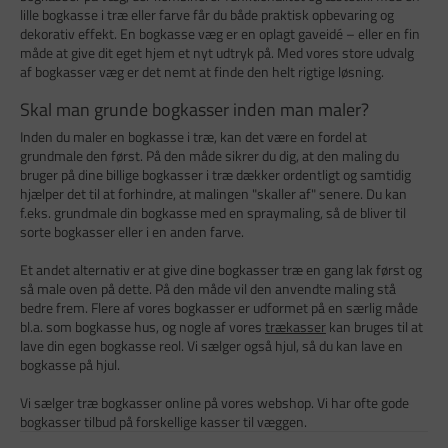
lille bogkasse i træ eller farve får du både praktisk opbevaring og
dekorativ effekt. En bogkasse væg er en oplagt gaveidé – eller en fin
måde at give dit eget hjem et nyt udtryk på. Med vores store udvalg
af bogkasser væg er det nemt at finde den helt rigtige løsning.
Skal man grunde bogkasser inden man maler?
Inden du maler en bogkasse i træ, kan det være en fordel at
grundmale den først. På den måde sikrer du dig, at den maling du
bruger på dine billige bogkasser i træ dækker ordentligt og samtidig
hjælper det til at forhindre, at malingen "skaller af" senere. Du kan
f.eks. grundmale din bogkasse med en spraymaling, så de bliver til
sorte bogkasser eller i en anden farve.
Et andet alternativ er at give dine bogkasser træ en gang lak først og
så male oven på dette. På den måde vil den anvendte maling stå
bedre frem. Flere af vores bogkasser er udformet på en særlig måde
bl.a. som bogkasse hus, og nogle af vores
trækasser
kan bruges til at
lave din egen bogkasse reol. Vi sælger også hjul, så du kan lave en
bogkasse på hjul.
Vi sælger træ bogkasser online på vores webshop. Vi har ofte gode
bogkasser tilbud på forskellige kasser til væggen.