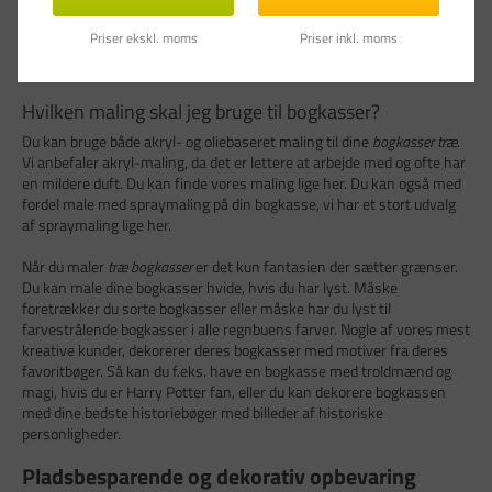
man læser højt. Når man kan give bøgerne et fint lille "hjem" hvor de
er dekoreret med motiver af f.eks. hovedpersonerne eller lignende.
Priser ekskl. moms
Priser inkl. moms
Lad dit barns fantasi komme på arbejde og dekorer bogkasser til
deres favoritbøger.
Hvilken maling skal jeg bruge til bogkasser?
Du kan bruge både akryl- og oliebaseret maling til dine
bogkasser træ
.
Vi anbefaler akryl-maling, da det er lettere at arbejde med og ofte har
en mildere duft. Du kan finde vores maling lige her. Du kan også med
fordel male med spraymaling på din bogkasse, vi har et stort udvalg
af spraymaling lige her.
Når du maler
træ bogkasser
er det kun fantasien der sætter grænser.
Du kan male dine bogkasser hvide, hvis du har lyst. Måske
foretrækker du sorte bogkasser eller måske har du lyst til
farvestrålende bogkasser i alle regnbuens farver. Nogle af vores mest
kreative kunder, dekorerer deres bogkasser med motiver fra deres
favoritbøger. Så kan du f.eks. have en bogkasse med troldmænd og
magi, hvis du er Harry Potter fan, eller du kan dekorere bogkassen
med dine bedste historiebøger med billeder af historiske
personligheder.
Pladsbesparende og dekorativ opbevaring