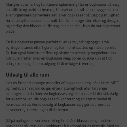
Mangler du smart og funktionel opbevaring? Så er bogkasser på væg
en stilfuld og praktisk løsning. Uanset om du vil skabe hygge i stuen
eller organisere børneværelset, giver bogkasser på væg dig mulighed
for at udnytte pladsen optimalt. De fås i mange størrelser og design,
og særligt den klassiske lille bogkasse er ideel, hvis du har begrænset
plads.
En lille bogkasse passer perfekt til enkelte yndlingsbøger, små
pyntegenstande eller figurer, og kan nemt sættes op i læsehjørnet.
Du kan også kombinere flere og skabe en personlig vægdekoration.
Når du indretter med en bogkasse væg, opnår du ikke kun et flot
udtryk, men også nem adgang til dine bøger i hverdagen.
Udvalg til alle rum
Hos os finder du mange modeller af bogkasser væg, både i træ, MDF
og metal. Uanset om du går efter naturligt look eller farverige
løsninger, kan du finde en bogkasse væg, der passer til din stil. Vælg
for eksempel en lille bogkasse til kontoret og en større model til
børneværelset. Vores udvalg af bogkasser væg gør det nemt at
skræddersy indretningen til dit behov.
Gå på opdagelse i sortimentet og find både klassiske og moderne
bogkasser på væg, der kombinerer funktionalitet og æstetik. Med en