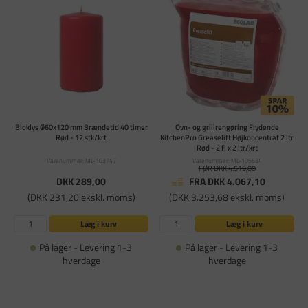
Bloklys Ø60x120 mm Brændetid 40 timer
Ovn- og grillrengøring Flydende
Rød - 12 stk/krt
KitchenPro Greaselift Højkoncentrat 2 ltr
Rød - 2 fl x 2 ltr/krt
Varenummer: ML-103747
Varenummer: ML-105634
FØR DKK 4.519,00
DKK 289,00
FRA DKK 4.067,10
(DKK 231,20 ekskl. moms)
(DKK 3.253,68 ekskl. moms)
Læg i kurv
Læg i kurv
På lager - Levering 1-3
På lager - Levering 1-3
hverdage
hverdage