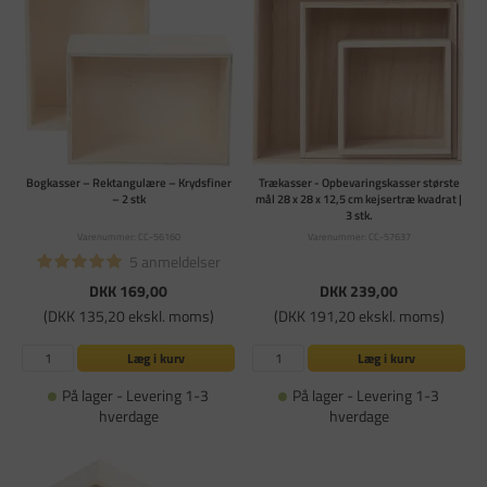
Bogkasser – Rektangulære – Krydsfiner
Trækasser - Opbevaringskasser største
– 2 stk
mål 28 x 28 x 12,5 cm kejsertræ kvadrat |
3 stk.
Varenummer: CC-56160
Varenummer: CC-57637
5 anmeldelser
DKK 169,00
DKK 239,00
(DKK 135,20 ekskl. moms)
(DKK 191,20 ekskl. moms)
Læg i kurv
Læg i kurv
På lager - Levering 1-3
På lager - Levering 1-3
hverdage
hverdage