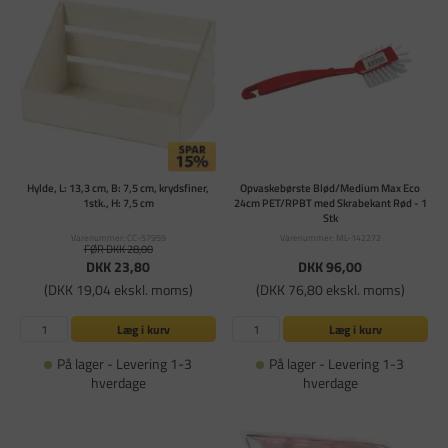
Hylde, L: 13,3 cm, B: 7,5 cm, krydsfiner,
Opvaskebørste Blød/Medium Max Eco
1stk., H: 7,5 cm
24cm PET/RPBT med Skrabekant Rød - 1
Stk
Varenummer: CC-57959
Varenummer: ML-142272
FØR DKK 28,00
DKK 23,80
DKK 96,00
(DKK 19,04 ekskl. moms)
(DKK 76,80 ekskl. moms)
Læg i kurv
Læg i kurv
På lager - Levering 1-3
På lager - Levering 1-3
hverdage
hverdage