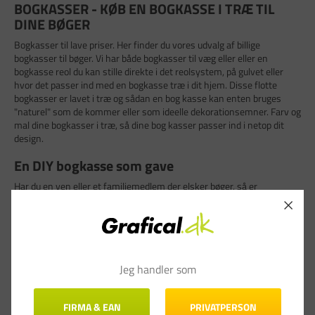
BOGKASSER - KØB EN BOGKASSE I TRÆ TIL
DINE BØGER
Bogkasser til lave priser. Her finder du vores udvalg af billige
bogkasser til bøger. Vi har både bogkasser til væg eller eller en
bogkasse reol du kan stille direkte i det reolsystem, på gulvet eller
hvor det passer ind med en bogkasse træ i dit hjem. Disse flotte
bogkasser er lavet i træ og sådan en bog kasse kan enten bruges
"naturel" som de kommer eller som ideelle dekorationsemner. Farv og
mal dine bogkasser i træ, så dine bog kasser passer ind i netop dit
design.
En DIY bogkasse som gave
Har du en ven eller et familiemedlem der elsker bøger, så er
bogkasser hvide den ideelle gave. Du kan male bogkasser til væg og
give dem et personligt præg. Er modtageren af bogkasser til væg selv
kreativ, kan du evt. forære ham/hende en bogkasse træ med
tilhørende maling som en kreativ-gave.
Vi har flere kunder, der køber bogkasser træ, som deres børn derefter
Jeg handler som
dekorerer. Det er perfekte gaver til en bogglad bedsteforælder eller
ideelt som bogkasse børn til børneværelset og bøger med
godnathistorier. Det er f.eks. en god måde at arbejde med de historier
FIRMA & EAN
PRIVATPERSON