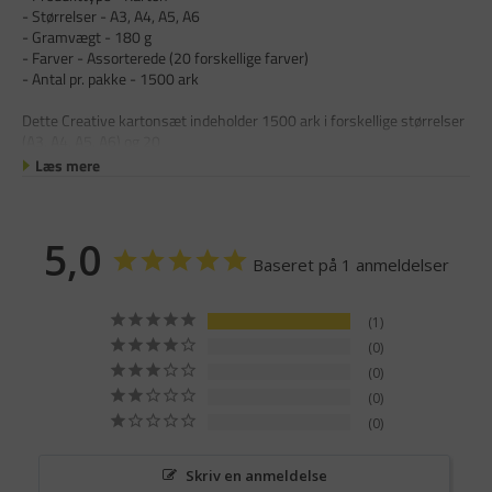
- Størrelser - A3, A4, A5, A6
- Gramvægt - 180 g
- Farver - Assorterede (20 forskellige farver)
- Antal pr. pakke - 1500 ark
Dette Creative kartonsæt indeholder 1500 ark i forskellige størrelser
(A3, A4, A5, A6) og 20
Læs mere
5,0
Baseret på 1 anmeldelser
1
0
0
0
0
Skriv en anmeldelse