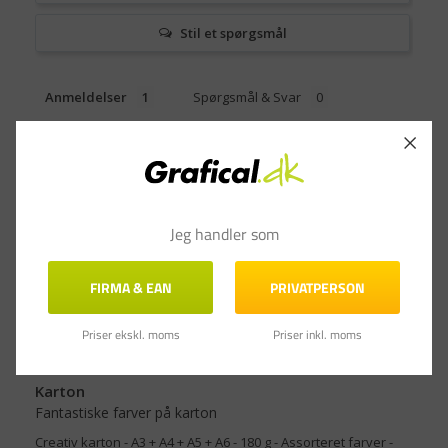
Stil et spørgsmål
Anmeldelser
Spørgsmål & Svar
Filtrer anmeldelser
Jeg handler som
FIRMA & EAN
PRIVATPERSON
Birgitte H.
13.02.2023
Priser ekskl. moms
Priser inkl. moms
BH
Danmark
Karton
Fantastiske farver på karton
Creativ karton - A3 + A4 + A5 + A6 - 180 g - Assorteret farver -