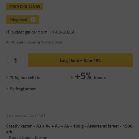
SPAR
DKK 149,85
(Tilbuddet gælder t.o.m. 11-08-2026)
På lager - Levering 1-3 hverdage
Læg i kurv
Spar
15%
+5%
Tilføj huskeliste
bonus
Se fragtpriser
Varenummer:
CC-21421
Creativ karton - A3 + A4 + A5 + A6 - 180 g - Assorteret farver - 1500
ark
- Produkttype - Karton