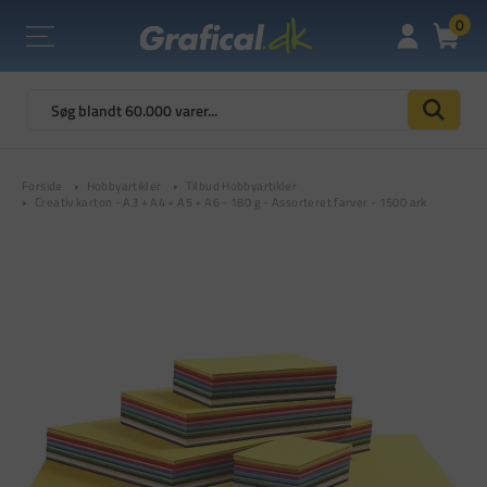
0
Forside
Hobbyartikler
Tilbud Hobbyartikler
Creativ karton - A3 + A4 + A5 + A6 - 180 g - Assorteret farver - 1500 ark