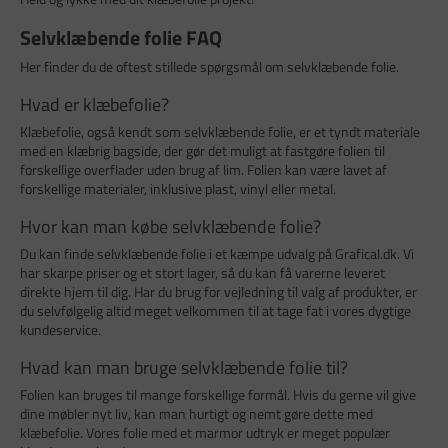
Selvklæbende folie FAQ
Her finder du de oftest stillede spørgsmål om selvklæbende folie.
Hvad er klæbefolie?
Klæbefolie, også kendt som selvklæbende folie, er et tyndt materiale
med en klæbrig bagside, der gør det muligt at fastgøre folien til
forskellige overflader uden brug af lim. Folien kan være lavet af
forskellige materialer, inklusive plast, vinyl eller metal.
Hvor kan man købe selvklæbende folie?
Du kan finde selvklæbende folie i et kæmpe udvalg på Grafical.dk. Vi
har skarpe priser og et stort lager, så du kan få varerne leveret
direkte hjem til dig. Har du brug for vejledning til valg af produkter, er
du selvfølgelig altid meget velkommen til at tage fat i vores dygtige
kundeservice.
Hvad kan man bruge selvklæbende folie til?
Folien kan bruges til mange forskellige formål. Hvis du gerne vil give
dine møbler nyt liv, kan man hurtigt og nemt gøre dette med
klæbefolie. Vores folie med et marmor udtryk er meget populær