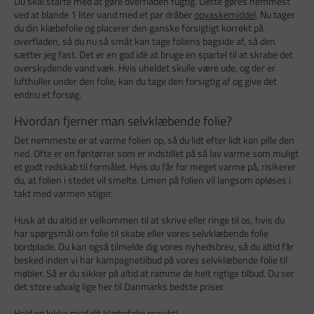
Du skal starte med at gøre overfladen fugtig. Dette gøres nemmest
ved at blande 1 liter vand med et par dråber
opvaskemiddel
. Nu tager
du din klæbefolie og placerer den ganske forsigtigt korrekt på
overfladen, så du nu så småt kan tage foliens bagside af, så den
sætter jeg fast. Det er en god idé at bruge en spartel til at skrabe det
overskydende vand væk. Hvis uheldet skulle være ude, og der er
lufthuller under den folie, kan du tage den forsigtig af og give det
endnu et forsøg.
Hvordan fjerner man selvklæbende folie?
Det nemmeste er at varme folien op, så du lidt efter lidt kan pille den
ned. Ofte er en føntørrer som er indstillet på så lav varme som muligt
et godt redskab til formålet. Hvis du får for meget varme på, risikerer
du, at folien i stedet vil smelte. Limen på folien vil langsom opløses i
takt med varmen stiger.
Husk at du altid er velkommen til at skrive eller ringe til os, hvis du
har spørgsmål om folie til skabe eller vores selvklæbende folie
bordplade. Du kan også tilmelde dig vores nyhedsbrev, så du altid får
besked inden vi har kampagnetilbud på vores selvklæbende folie til
møbler. Så er du sikker på altid at ramme de helt rigtige tilbud. Du ser
det store udvalg lige her til Danmarks bedste priser.
Held og lykke med dit klæbefolie projekt!