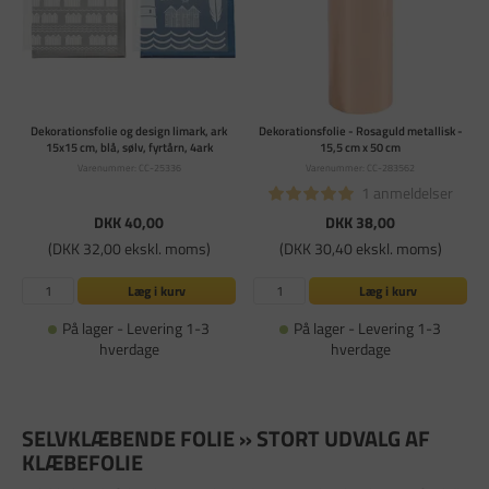
Dekorationsfolie og design limark, ark
Dekorationsfolie - Rosaguld metallisk -
15x15 cm, blå, sølv, fyrtårn, 4ark
15,5 cm x 50 cm
Varenummer: CC-25336
Varenummer: CC-283562
1 anmeldelser
DKK 40,00
DKK 38,00
(DKK 32,00 ekskl. moms)
(DKK 30,40 ekskl. moms)
Læg i kurv
Læg i kurv
På lager - Levering 1-3
På lager - Levering 1-3
hverdage
hverdage
SELVKLÆBENDE FOLIE » STORT UDVALG AF
KLÆBEFOLIE