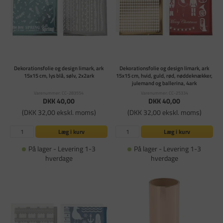
Dekorationsfolie og design limark, ark
Dekorationsfolie og design limark, ark
15x15 cm, lys blå, sølv, 2x2ark
15x15 cm, hvid, guld, rød, nøddeknækker,
julemand og ballerina, 4ark
Varenummer: CC-283554
Varenummer: CC-25334
DKK 40,00
DKK 40,00
(DKK 32,00 ekskl. moms)
(DKK 32,00 ekskl. moms)
Læg i kurv
Læg i kurv
På lager - Levering 1-3
På lager - Levering 1-3
hverdage
hverdage