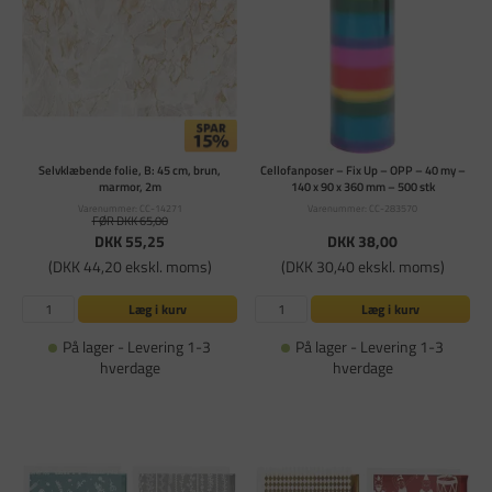
Selvklæbende folie, B: 45 cm, brun,
Cellofanposer – Fix Up – OPP – 40 my –
marmor, 2m
140 x 90 x 360 mm – 500 stk
Varenummer: CC-14271
Varenummer: CC-283570
FØR DKK 65,00
DKK 55,25
DKK 38,00
(DKK 44,20 ekskl. moms)
(DKK 30,40 ekskl. moms)
Læg i kurv
Læg i kurv
På lager - Levering 1-3
På lager - Levering 1-3
hverdage
hverdage