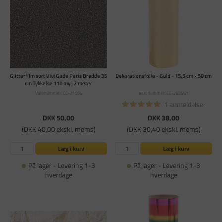
Glitterfilm sort Vivi Gade Paris Bredde 35
Dekorationsfolie - Guld - 15,5 cm x 50 cm
cm Tykkelse 110 my | 2 meter
Varenummer: CC-21056
Varenummer: CC-283561
1 anmeldelser
DKK 50,00
DKK 38,00
(DKK 40,00 ekskl. moms)
(DKK 30,40 ekskl. moms)
Læg i kurv
Læg i kurv
På lager - Levering 1-3
På lager - Levering 1-3
hverdage
hverdage