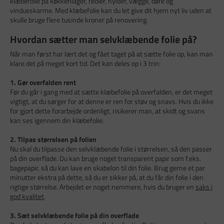
klæbefolie på køkkenlåger, reoler, hylder, vægge, døre og
vindueskarme. Med klæbefolie kan du let give dit hjem nyt liv uden at
skulle bruge flere tusinde kroner på renovering.
Hvordan sætter man selvklæbende folie på?
Når man først har lært det og fået taget på at sætte folie op, kan man
klare det på meget kort tid. Det kan deles op i 3 trin:
1. Gør overfalden rent
Før du går i gang med at sætte klæbefolie på overfalden, er det meget
vigtigt, at du sørger for at denne er ren for støv og snavs. Hvis du ikke
for gjort dette forarbejde ordenligt, risikerer man, at skidt og svans
kan ses igennem din klæbefolie.
2. Tilpas størrelsen på folien
Nu skal du tilpasse den selvklæbende folie i størrelsen, så den passer
på din overflade. Du kan bruge noget transparent papir som f.eks.
bagepapir, så du kan lave en skabelon til din folie. Brug gerne et par
minutter ekstra på dette, så du er sikker på, at du får din folie i den
rigtige størrelse. Arbejdet er noget nemmere, hvis du bruger en
saks i
god kvalitet
.
3. Sæt selvklæbende folie på din overflade