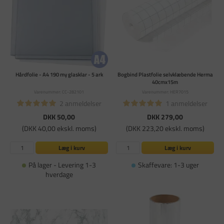
Hårdfolie - A4 190 my glasklar - 5 ark
Bogbind Plastfolie selvklæbende Herma
40cmx15m
Varenummer: CC-282101
Varenummer: HER7015
2 anmeldelser
1 anmeldelser
DKK 50,00
DKK 279,00
(DKK 40,00 ekskl. moms)
(DKK 223,20 ekskl. moms)
Læg i kurv
Læg i kurv
På lager - Levering 1-3
Skaffevare: 1-3 uger
hverdage