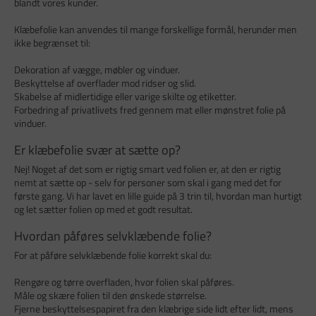
blandt vores kunder.
Klæbefolie kan anvendes til mange forskellige formål, herunder men
ikke begrænset til:
Dekoration af vægge, møbler og vinduer.
Beskyttelse af overflader mod ridser og slid.
Skabelse af midlertidige eller varige skilte og etiketter.
Forbedring af privatlivets fred gennem mat eller mønstret folie på
vinduer.
Er klæbefolie svær at sætte op?
Nej! Noget af det som er rigtig smart ved folien er, at den er rigtig
nemt at sætte op - selv for personer som skal i gang med det for
første gang. Vi har lavet en lille guide på 3 trin til, hvordan man hurtigt
og let sætter folien op med et godt resultat.
Hvordan påføres selvklæbende folie?
For at påføre selvklæbende folie korrekt skal du:
Rengøre og tørre overfladen, hvor folien skal påføres.
Måle og skære folien til den ønskede størrelse.
Fjerne beskyttelsespapiret fra den klæbrige side lidt efter lidt, mens