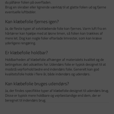
du påfører folien på overfladen.
Brug en skraber eller lignende værktøj til at glatte folien ud og fjerne
eventuelle luftbobler.
Kan klæbefolie fjernes igen?
Ja, de fleste typer af selvklæbende folie kan fjernes. Varm luft fra en
hårtørrer kan hjælpe med at løsne limen, så folien kan trækkes af
mere let. Dog kan nogle folier efterlade limrester, som kan kræve
yderligere rengøring.
Er klæbefolie holdbar?
Holdbarheden af klæbefolie afhænger af materialets kvalitet og de
betingelser, det udsættes for. Udendørs folie er typisk designet til at
modstå vejrforhold bedre end indendørs folie. Generelt kan god
kvalitetsfolie holde i flere år, både indendørs og udendørs.
Kan klæbefolie bruges udendørs?
Ja, der findes specifikke typer af klæbefolie designet til udendørs brug.
Disse er typisk mere holdbare og vejrbestandige end dem, der er
beregnet til indendørs brug.