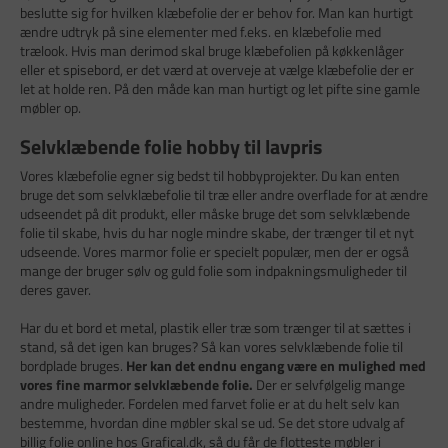
beslutte sig for hvilken klæbefolie der er behov for. Man kan hurtigt
ændre udtryk på sine elementer med f.eks. en klæbefolie med
trælook. Hvis man derimod skal bruge klæbefolien på køkkenlåger
eller et spisebord, er det værd at overveje at vælge klæbefolie der er
let at holde ren. På den måde kan man hurtigt og let pifte sine gamle
møbler op.
Selvklæbende folie hobby til lavpris
Vores klæbefolie egner sig bedst til hobbyprojekter. Du kan enten
bruge det som selvklæbefolie til træ eller andre overflade for at ændre
udseendet på dit produkt, eller måske bruge det som selvklæbende
folie til skabe, hvis du har nogle mindre skabe, der trænger til et nyt
udseende. Vores marmor folie er specielt populær, men der er også
mange der bruger sølv og guld folie som indpakningsmuligheder til
deres gaver.
Har du et bord et metal, plastik eller træ som trænger til at sættes i
stand, så det igen kan bruges? Så kan vores selvklæbende folie til
bordplade bruges.
Her kan det endnu engang være en mulighed med
vores fine marmor selvklæbende folie.
Der er selvfølgelig mange
andre muligheder. Fordelen med farvet folie er at du helt selv kan
bestemme, hvordan dine møbler skal se ud. Se det store udvalg af
billig folie online hos Grafical.dk, så du får de flotteste møbler i