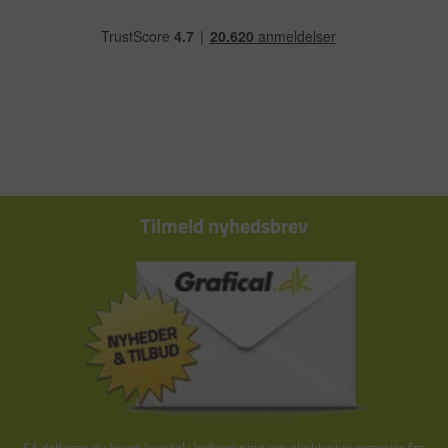
Tilmeld nyhedsbrev
Så deltager du hvert kvartal i lodtrækning om eksklusive præmier fra