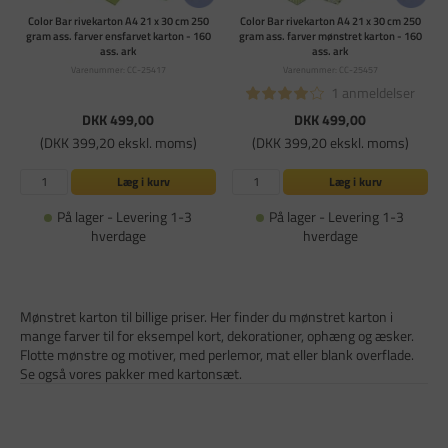
Color Bar rivekarton A4 21 x 30 cm 250
Color Bar rivekarton A4 21 x 30 cm 250
gram ass. farver ensfarvet karton - 160
gram ass. farver mønstret karton - 160
ass. ark
ass. ark
Varenummer: CC-25417
Varenummer: CC-25457
1 anmeldelser
DKK 499,00
DKK 499,00
(DKK 399,20 ekskl. moms)
(DKK 399,20 ekskl. moms)
Læg i kurv
Læg i kurv
På lager - Levering 1-3
På lager - Levering 1-3
hverdage
hverdage
Mønstret karton til billige priser. Her finder du mønstret karton i
mange farver til for eksempel kort, dekorationer, ophæng og æsker.
Flotte mønstre og motiver, med perlemor, mat eller blank overflade.
Se også vores pakker med kartonsæt.