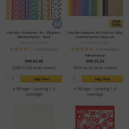
Color Bar - Rivekarton - A4 - 250 gram -
Color Bar rivekarton, A4 21x30 cm, 250 g,
Mønstret karton - 16 ark
ensfarvet karton, 16ass. ark
Varenummer: CC-26320
Varenummer: CC-25420
4 anmeldelser
2 anmeldelser
FØR DKK 65,00
DKK 65,00
DKK 55,25
(DKK 52,00 ekskl. moms)
(DKK 44,20 ekskl. moms)
Læg i kurv
Læg i kurv
På lager - Levering 1-3
På lager - Levering 1-3
hverdage
hverdage