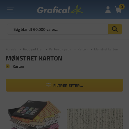
0
Forside
Hobbyartikler
Karton og papir
Karton
Mønstret karton
MØNSTRET KARTON
Karton
FILTRER EFTER...