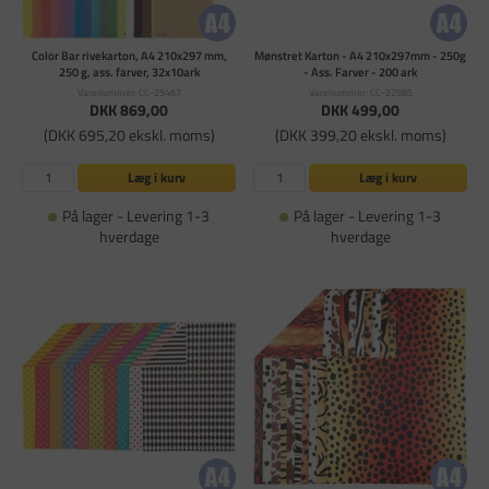
Color Bar rivekarton, A4 210x297 mm,
Mønstret Karton - A4 210x297mm - 250g
250 g, ass. farver, 32x10ark
- Ass. Farver - 200 ark
Varenummer: CC-25467
Varenummer: CC-22985
DKK 869,00
DKK 499,00
(DKK 695,20 ekskl. moms)
(DKK 399,20 ekskl. moms)
Læg i kurv
Læg i kurv
På lager - Levering 1-3
På lager - Levering 1-3
hverdage
hverdage