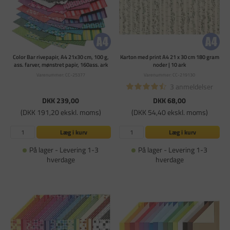
Color Bar rivepapir, A4 21x30 cm, 100 g,
Karton med print A4 21 x 30 cm 180 gram
ass. farver, mønstret papir, 160ass. ark
noder | 10 ark
Varenummer: CC-25377
Varenummer: CC-219130
3 anmeldelser
DKK 239,00
DKK 68,00
(DKK 191,20 ekskl. moms)
(DKK 54,40 ekskl. moms)
Læg i kurv
Læg i kurv
På lager - Levering 1-3
På lager - Levering 1-3
hverdage
hverdage