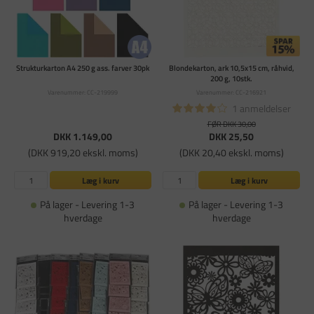
Strukturkarton A4 250 g ass. farver 30pk
Blondekarton, ark 10,5x15 cm, råhvid,
200 g, 10stk.
Varenummer: CC-219999
Varenummer: CC-216921
1 anmeldelser
FØR DKK 30,00
DKK 1.149,00
DKK 25,50
(DKK 919,20 ekskl. moms)
(DKK 20,40 ekskl. moms)
Læg i kurv
Læg i kurv
På lager - Levering 1-3
På lager - Levering 1-3
hverdage
hverdage