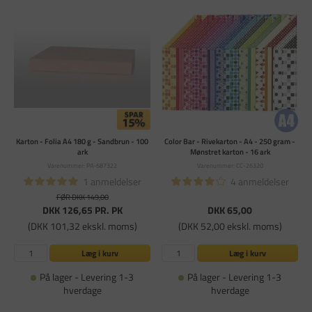
Karton - Folia A4 180 g - Sandbrun - 100
Color Bar - Rivekarton - A4 - 250 gram -
ark
Mønstret karton - 16 ark
Varenummer: PA-687322
Varenummer: CC-26320
1 anmeldelser
4 anmeldelser
FØR DKK 149,00
DKK 126,65
PR. PK
DKK 65,00
(DKK 101,32 ekskl. moms)
(DKK 52,00 ekskl. moms)
Læg i kurv
Læg i kurv
På lager - Levering 1-3
På lager - Levering 1-3
hverdage
hverdage