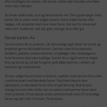
efter kraftigere A4 karton, når kortet, skiltet eller forsiden skal føles
mere fast i hånden.
Du finder både hvidt, sort og farvet karton A4 i flere gramvægte. Hvid
karton A4 er vores mest solgte variant, mens kulørt karton ofte
vælges, når projektet skal have mere farve. Det kan for eksempel
være sort, hudfarvet, rød, blå, grøn, orange, brun eller gul.
Farvet karton A4
Farvet karton A4 er praktisk, når almindeligt papir bliver for tyndt, og
projektet gerne må holde formen. Det kan være til invitationer,
bordkort, plakater, præsentationer, scrapbøger eller skoleopgaver,
hvor farverne skal være tydelige. Karton A4 er også nemt at klippe,
lime og skrive på, så det fungerer godt både hjemme, i skolen, på
kontoret og i institutioner.
Du kan vælge farvet karton enkeltvis, i pakker med samme farve eller
i sortimentsæt med blandede farver. Skal hele klassen lave
påskepynt, er blandede farver ofte en god løsning. Skal du lave
mange ens kort eller skilte, kan en pakke med samme farve være
mere praktisk. Vi har blandt andet sortimentsæt med 20 forskellige
farver og sæt med 13 farver i forårstoner.