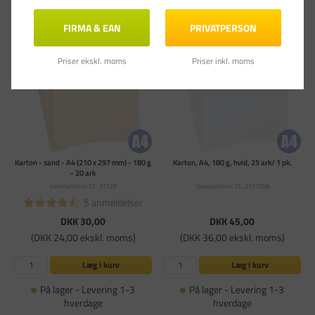
FIRMA & EAN
PRIVATPERSON
Priser ekskl. moms
Priser inkl. moms
Karton - sand - A4 (210 x 297 mm) - 180 g
Karton, A4, 180 g, hvid, 25 ark/ 1 pk.
- 20 ark
Varenummer: CC-21128
Varenummer: CC-2111008
5 anmeldelser
DKK 30,00
DKK 45,00
(DKK 24,00 ekskl. moms)
(DKK 36,00 ekskl. moms)
Læg i kurv
Læg i kurv
På lager - Levering 1-3
På lager - Levering 1-3
hverdage
hverdage