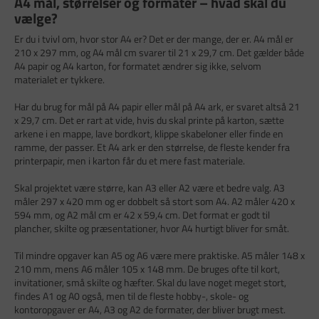
A4 mål, størrelser og formater – hvad skal du
vælge?
Er du i tvivl om, hvor stor A4 er? Det er der mange, der er. A4 mål er
210 x 297 mm, og A4 mål cm svarer til 21 x 29,7 cm. Det gælder både
A4 papir og A4 karton, for formatet ændrer sig ikke, selvom
materialet er tykkere.
Har du brug for mål på A4 papir eller mål på A4 ark, er svaret altså 21
x 29,7 cm. Det er rart at vide, hvis du skal printe på karton, sætte
arkene i en mappe, lave bordkort, klippe skabeloner eller finde en
ramme, der passer. Et A4 ark er den størrelse, de fleste kender fra
printerpapir, men i karton får du et mere fast materiale.
Skal projektet være større, kan A3 eller A2 være et bedre valg. A3
måler 297 x 420 mm og er dobbelt så stort som A4. A2 måler 420 x
594 mm, og A2 mål cm er 42 x 59,4 cm. Det format er godt til
plancher, skilte og præsentationer, hvor A4 hurtigt bliver for småt.
Til mindre opgaver kan A5 og A6 være mere praktiske. A5 måler 148 x
210 mm, mens A6 måler 105 x 148 mm. De bruges ofte til kort,
invitationer, små skilte og hæfter. Skal du lave noget meget stort,
findes A1 og A0 også, men til de fleste hobby-, skole- og
kontoropgaver er A4, A3 og A2 de formater, der bliver brugt mest.