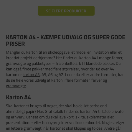
SE FLERE PRODUKTER
KARTON A4 - KÆMPE UDVALG OG SUPER GODE
PRISER
Mangler du karton til en skoleopgave, et møde, en invitation eller et
kreativt projekt derhjemme? Her finder du karton A4 i mange farver,
gramvægte og pakketyper – fra enkelte ark til blandede pakker. Du
kan også finde pakker med flere størrelser, hvor der ud over A4
karton er
karton A3
, A5, A6 og A2. Leder du efter andre formater, kan
du se hele vores udvalg af
karton i flere formater, farver og
gramvægte
.
Karton A4
Skal kartonet bruges til noget, der skal holde lidt bedre end
almindeligt papir? Hos Grafical.dk finder du karton A4 til både private
og erhverv, uanset om du skal lave kort, skilte, skolematerialer,
præsentationer eller hobbyprojekter ved køkkenbordet. Nogle vælger
en lettere gramvægt, når kartonet skal klippes og foldes. Andre går