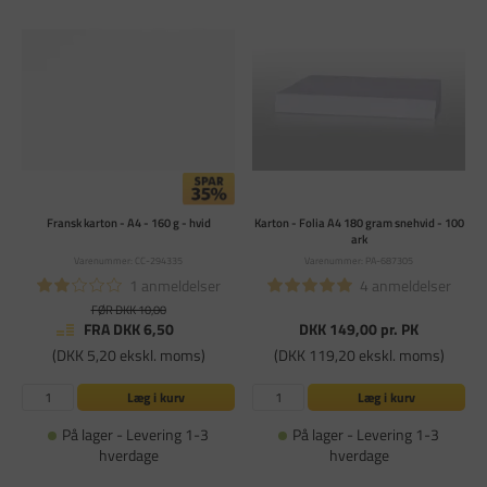
Fransk karton - A4 - 160 g - hvid
Karton - Folia A4 180 gram snehvid - 100
ark
Varenummer: CC-294335
Varenummer: PA-687305
1 anmeldelser
4 anmeldelser
FØR DKK 10,00
FRA DKK 6,50
DKK 149,00
pr. PK
(DKK 5,20 ekskl. moms)
(DKK 119,20 ekskl. moms)
Læg i kurv
Læg i kurv
På lager - Levering 1-3
På lager - Levering 1-3
hverdage
hverdage