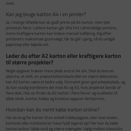
med.
Kan jeg bruge karton A4 i en printer?
Ja, i mange tilfælde kan du godt printe på A4 karton, men tjek
printeren først. Lettere karton går ofte fint i almindelige printere,
mens kraftigere karton kan kræve manuel indføring. Kig efter
printerens maksimale gramvægt, før du går i gang, så du undgår
papirstop eller bøjede ark.
Leder du efter A2 karton eller kraftigere karton
til større projekter?
Nogle opgaver kræver mere plads end et A4 ark. Skal du lave en
planche, et skilt, en præsentationstavle eller en større dekoration,
kan A2 karton være et bedre valg. Formatet giver god arbejdsplads, og
du kan stadig kombinere det med A4 og A3, hvis projektet består af
flere dele. Hos os finder du A2 karton i flere farver og kvaliteter til
både skole, kontor, hobby og kreative opgaver derhjemme.
Hvordan kan du nemt købe karton online?
Har du brug for karton til en enkelt hobbyopgave, eller skal skolen,
kontoret eller institutionen have fyldt lageret op? Her kan du købe
karton online i både små og større mængder. Vælg mellem klassiske