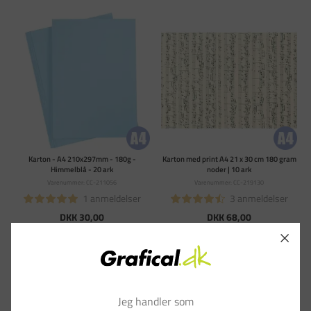
Karton - A4 210x297mm - 180g -
Karton med print A4 21 x 30 cm 180 gram
Himmelblå - 20 ark
noder | 10 ark
Varenummer: CC-211056
Varenummer: CC-219130
1 anmeldelser
3 anmeldelser
DKK 30,00
DKK 68,00
(DKK 24,00 ekskl. moms)
(DKK 54,40 ekskl. moms)
Læg i kurv
Læg i kurv
På lager - Levering 1-3
På lager - Levering 1-3
hverdage
hverdage
Jeg handler som