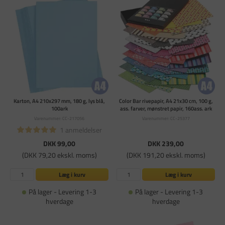
Karton, A4 210x297 mm, 180 g, lys blå,
Color Bar rivepapir, A4 21x30 cm, 100 g,
100ark
ass. farver, mønstret papir, 160ass. ark
Varenummer: CC-217056
Varenummer: CC-25377
1 anmeldelser
DKK 99,00
DKK 239,00
(DKK 79,20 ekskl. moms)
(DKK 191,20 ekskl. moms)
Læg i kurv
Læg i kurv
På lager - Levering 1-3
På lager - Levering 1-3
hverdage
hverdage