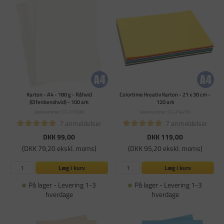
Karton - A4 - 180 g - Råhvid
Colortime Kreativ Karton - 21 x 30 cm -
(Elfenbenshvid) - 100 ark
120 ark
Varenummer: CC-217036
Varenummer: CC-214270
7 anmeldelser
7 anmeldelser
DKK 99,00
DKK 119,00
(DKK 79,20 ekskl. moms)
(DKK 95,20 ekskl. moms)
Læg i kurv
Læg i kurv
På lager - Levering 1-3
På lager - Levering 1-3
hverdage
hverdage