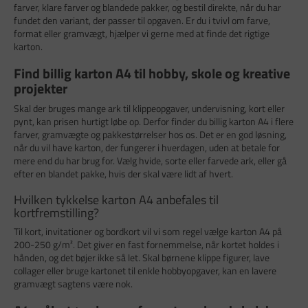
farver, klare farver og blandede pakker, og bestil direkte, når du har
fundet den variant, der passer til opgaven. Er du i tvivl om farve,
format eller gramvægt, hjælper vi gerne med at finde det rigtige
karton.
Find billig karton A4 til hobby, skole og kreative
projekter
Skal der bruges mange ark til klippeopgaver, undervisning, kort eller
pynt, kan prisen hurtigt løbe op. Derfor finder du billig karton A4 i flere
farver, gramvægte og pakkestørrelser hos os. Det er en god løsning,
når du vil have karton, der fungerer i hverdagen, uden at betale for
mere end du har brug for. Vælg hvide, sorte eller farvede ark, eller gå
efter en blandet pakke, hvis der skal være lidt af hvert.
Hvilken tykkelse karton A4 anbefales til
kortfremstilling?
Til kort, invitationer og bordkort vil vi som regel vælge karton A4 på
200-250 g/m². Det giver en fast fornemmelse, når kortet holdes i
hånden, og det bøjer ikke så let. Skal børnene klippe figurer, lave
collager eller bruge kartonet til enkle hobbyopgaver, kan en lavere
gramvægt sagtens være nok.