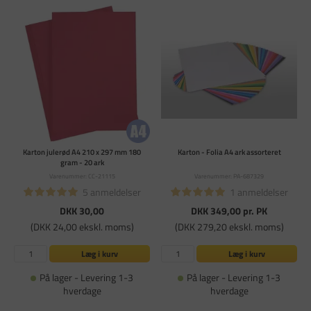
Karton julerød A4 210 x 297 mm 180
Karton - Folia A4 ark assorteret
gram - 20 ark
Varenummer: CC-21115
Varenummer: PA-687329
5 anmeldelser
1 anmeldelser
DKK 30,00
DKK 349,00
pr. PK
(DKK 24,00 ekskl. moms)
(DKK 279,20 ekskl. moms)
Læg i kurv
Læg i kurv
På lager - Levering 1-3
På lager - Levering 1-3
hverdage
hverdage