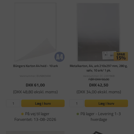
Büngers Karton A4 hvid - 10 ark
Metalkarton, A4, ark 210x297 mm, 280 g,
sølv, 10 ark/ 1 pk.
Varenummer: BUN865000
Varenummer: CC-2207808
FØR DKK 50,00
DKK 61,00
DKK 42,50
(DKK 48,80 ekskl. moms)
(DKK 34,00 ekskl. moms)
Læg i kurv
Læg i kurv
På vej til lager
På lager - Levering 1-3
Forventet: 13-08-2026
hverdage