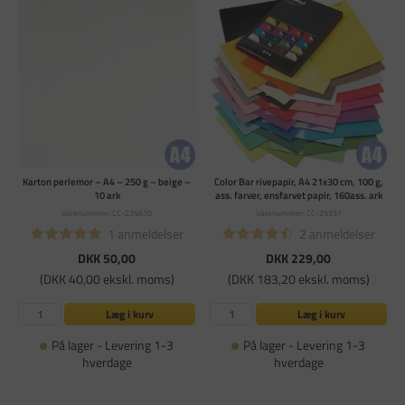
Karton perlemor – A4 – 250 g – beige –
Color Bar rivepapir, A4 21x30 cm, 100 g,
10 ark
ass. farver, ensfarvet papir, 160ass. ark
Varenummer: CC-224610
Varenummer: CC-25337
1 anmeldelser
2 anmeldelser
DKK 50,00
DKK 229,00
(DKK 40,00 ekskl. moms)
(DKK 183,20 ekskl. moms)
Læg i kurv
Læg i kurv
På lager - Levering 1-3
På lager - Levering 1-3
hverdage
hverdage