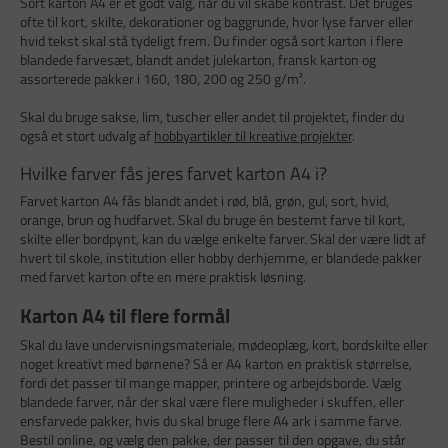
Sort karton A4 er et godt valg, når du vil skabe kontrast. Det bruges
ofte til kort, skilte, dekorationer og baggrunde, hvor lyse farver eller
hvid tekst skal stå tydeligt frem. Du finder også sort karton i flere
blandede farvesæt, blandt andet julekarton, fransk karton og
assorterede pakker i 160, 180, 200 og 250 g/m².
Skal du bruge sakse, lim, tuscher eller andet til projektet, finder du
også et stort udvalg af
hobbyartikler til kreative projekter
.
Hvilke farver fås jeres farvet karton A4 i?
Farvet karton A4 fås blandt andet i rød, blå, grøn, gul, sort, hvid,
orange, brun og hudfarvet. Skal du bruge én bestemt farve til kort,
skilte eller bordpynt, kan du vælge enkelte farver. Skal der være lidt af
hvert til skole, institution eller hobby derhjemme, er blandede pakker
med farvet karton ofte en mere praktisk løsning.
Karton A4 til flere formål
Skal du lave undervisningsmateriale, mødeoplæg, kort, bordskilte eller
noget kreativt med børnene? Så er A4 karton en praktisk størrelse,
fordi det passer til mange mapper, printere og arbejdsborde. Vælg
blandede farver, når der skal være flere muligheder i skuffen, eller
ensfarvede pakker, hvis du skal bruge flere A4 ark i samme farve.
Bestil online, og vælg den pakke, der passer til den opgave, du står