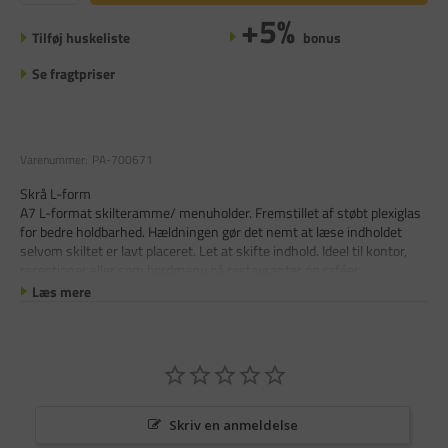
+5%
Tilføj huskeliste
bonus
Se fragtpriser
Varenummer:
PA-700671
Skrå L-form
A7 L-format skilteramme/ menuholder. Fremstillet af støbt plexiglas
for bedre holdbarhed. Hældningen gør det nemt at læse indholdet
selvom skiltet er lavt placeret. Let at skifte indhold. Ideel til kontor,
receptioner eller som bordmenu på restauranter og caféer.
Læs mere
Skriv en anmeldelse