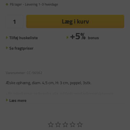
På lager - Levering 1-3 hverdage
Læg i kurv
+5%
Tilføj huskeliste
bonus
Se fragtpriser
Varenummer:
CC-56562
Æske ophæng, diam. 4,5 cm, H: 3 cm, poppel, 3stk.
Lille sekskantet spånæske af tynd finér med ophæng i jutesnor
Læs mere