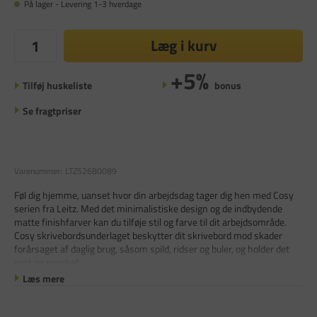
På lager - Levering 1-3 hverdage
Læg i kurv
+5%
Tilføj huskeliste
bonus
Se fragtpriser
Varenummer:
LTZ52680089
Føl dig hjemme, uanset hvor din arbejdsdag tager dig hen med Cosy
serien fra Leitz. Med det minimalistiske design og de indbydende
matte finishfarver kan du tilføje stil og farve til dit arbejdsområde.
Cosy skrivebordsunderlaget beskytter dit skrivebord mod skader
forårsaget af daglig brug, såsom spild, ridser og buler, og holder det
rent og mærkef
Læs mere