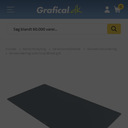
0
Forside
Kontorforsyning
Skrivebordstilbehør
Skrivebordsunderlag
Skriveunderlag Leitz Cosy 80x40 grå