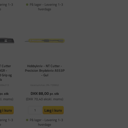
ering 1-3
På lager - Levering 1-3
e
hverdage
 Cutter
Hobbykniv - NT Cutter -
0GR -
Precision Brydekniv A553P
 Grip og
- Gul
ck
-694213
Varenummer: PA-739902
DKK 88,00
pr. stk
pr. stk
kl. moms)
(DKK 70,40 ekskl. moms)
 i kurv
Læg i kurv
ering 1-3
På lager - Levering 1-3
e
hverdage