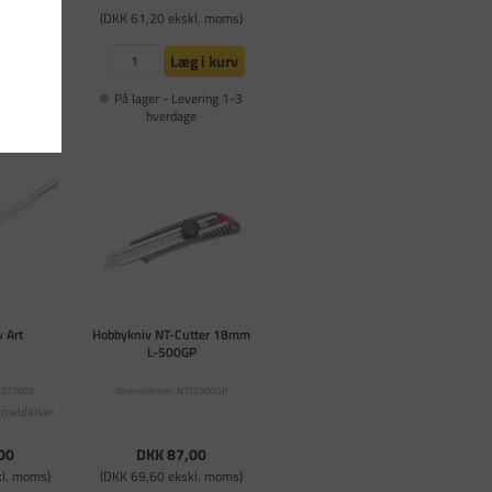
kl. moms)
(DKK 61,20 ekskl. moms)
 i kurv
Læg i kurv
ering 1-3
På lager - Levering 1-3
e
hverdage
v Art
Hobbykniv NT-Cutter 18mm
L-500GP
-317605
Varenummer: NTCL500GP
nmeldelser
00
DKK 87,00
kl. moms)
(DKK 69,60 ekskl. moms)