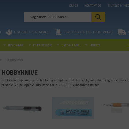
OM OS
KONTAKT OS
TILMELD NYHE
I
LEVERING 1-3 HVERDAGE
FRAGT FRA 49,- (39,- EKSKL. MOMS)
INVENTAR
IT TILBEHØR
EMBALLAGE
HOBBY
ør
Hobbyknive
HOBBYKNIVE
Hobbykniv i høj kvalitet til hobby og arbejde – find den hobby kniv du mangler i vores 
priser ✓ Alt på lager ✓ Tilbudspriser ✓ +19.000 kundeanmeldelser