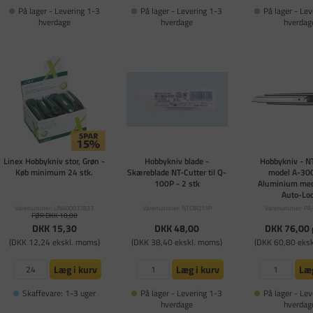
På lager - Levering 1-3
På lager - Levering 1-3
På lager - Lev
hverdage
hverdage
hverdag
Linex Hobbykniv stor, Grøn -
Hobbykniv blade -
Hobbykniv - NT
Køb minimum 24 stk.
Skæreblade NT-Cutter til Q-
model A-30
100P - 2 stk
Aluminium med
Auto-Lo
Varenummer: LIN400037833
Varenummer: NTCBQ11P
Varenummer: PA
FØR DKK 18,00
DKK 15,30
DKK 48,00
DKK 76,00
(DKK 12,24 ekskl. moms)
(DKK 38,40 ekskl. moms)
(DKK 60,80 eks
Læg i kurv
Læg i kurv
Læg
Skaffevare: 1-3 uger
På lager - Levering 1-3
På lager - Lev
hverdage
hverdag