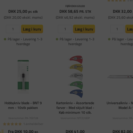
FØR DKK 69,00
DKK 25,00
DKK 58,65
DKK 32,00
pr. stk
PR. STK
(DKK 20,00 ekskl. moms)
(DKK 46,92 ekskl. moms)
(DKK 25,60 eks
Læg i kurv
Læg i kurv
Læg
På lager - Levering 1-3
På lager - Levering 1-3
På lager - Lev
hverdage
hverdage
hverdag
Hobbykniv blade - BNT 9
Kartonkniv - Assorterede
Universalkniv - N
mm - 10stk pakken
farver - Med skjult blad -
Model A-
Køb minimum 10 stk.
Varenummer: PA-700728
Varenummer: NTCQ100P
Varenummer: PA
1 anmeldelser
Fra DKK 10,00
DKK 41,00
DKK 82,00
pr.