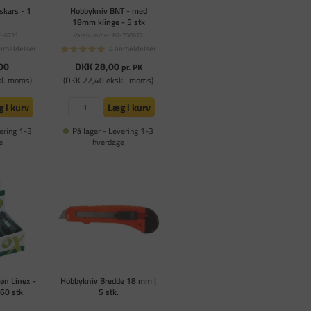
skars - 1
Hobbykniv BNT - med
18mm klinge - 5 stk
C-6711
Varenummer: PA-700972
nmeldelser
4 anmeldelser
00
DKK 28,00
pr. PK
kl. moms)
(DKK 22,40 ekskl. moms)
 i kurv
Læg i kurv
ering 1-3
På lager - Levering 1-3
e
hverdage
røn Linex -
Hobbykniv Bredde 18 mm |
60 stk.
5 stk.