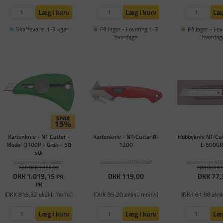
Læg i kurv
Læg i kurv
Læg
Skaffevare: 1-3 uger
På lager - Levering 1-3
På lager - Lev
hverdage
hverdag
Kartonkniv - NT Cutter -
Kartonkniv - NT-Cutter R-
Hobbykniv NT-Cu
Model Q100P - Grøn - 50
1200
L-500G
stk
Varenummer: PA-739901
Varenummer: NTCR1200P
Varenummer: NT
FØR DKK 1.199,00
FØR DKK 91
DKK 1.019,15
DKK 119,00
DKK 77,
PR.
PK
(DKK 815,32 ekskl. moms)
(DKK 95,20 ekskl. moms)
(DKK 61,88 eks
Læg i kurv
Læg i kurv
Læg