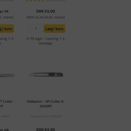
DKK 53,00
pr. PK
kl. moms)
(DKK 42,40 ekskl. moms)
 i kurv
Læg i kurv
ering 1-3
På lager - Levering 1-3
e
hverdage
T Cutter -
Hobbykniv - NT-Cutter A-
1P
300GRP
-739903
Varenummer: NTCA300GRP
DKK 63,00
pr. stk