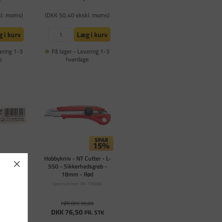
kl. moms)
(DKK 50,40 ekskl. moms)
 i kurv
Læg i kurv
ering 1-3
På lager - Levering 1-3
e
hverdage
T Cutter -
Hobbykniv - NT Cutter - L-
 stk
550 - Sikkerhedsgreb -
18mm - Rød
-739911
Varenummer: PA-739900
FØR DKK 90,00
DKK 76,50
pr. PK
PR. STK