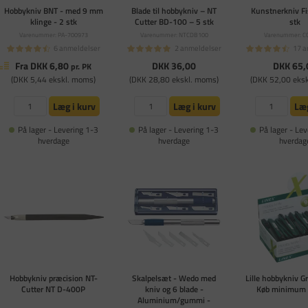
Hobbykniv BNT - med 9 mm
Blade til hobbykniv – NT
Kunstnerkniv Fi
klinge - 2 stk
Cutter BD-100 – 5 stk
stk
Varenummer: PA-700973
Varenummer: NTCDB100
Varenummer: C
6 anmeldelser
2 anmeldelser
17 a
Fra DKK 6,80
DKK 36,00
DKK 65,
pr. PK
(DKK 5,44 ekskl. moms)
(DKK 28,80 ekskl. moms)
(DKK 52,00 eks
Læg i kurv
Læg i kurv
Læg
På lager - Levering 1-3
På lager - Levering 1-3
På lager - Lev
hverdage
hverdage
hverdag
Hobbykniv præcision NT-
Skalpelsæt - Wedo med
Lille hobbykniv G
Cutter NT D-400P
kniv og 6 blade -
Køb minimum 
Aluminium/gummi -