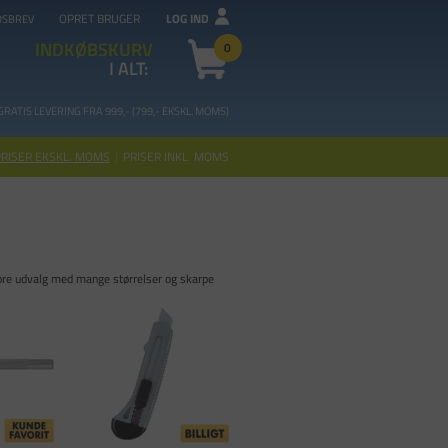
OPRET BRUGER
LOG IND
DSBREV
INDKØBSKURV
0
I ALT:
GRATIS LEVERING FRA 99
9,- (799,- EKSKL. MOMS)
PRISER EKSKL. MOMS
|
PRISER INKL. MOMS
store udvalg med mange størrelser og skarpe