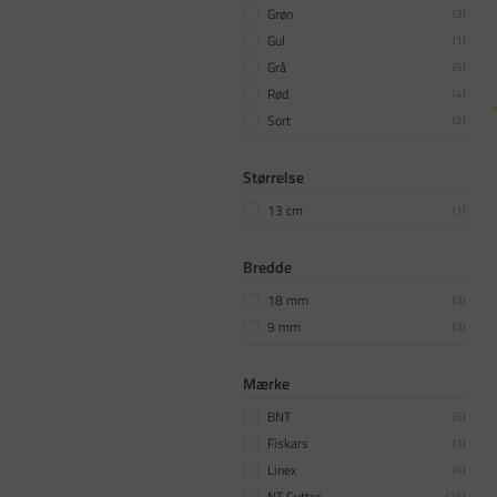
Grøn
(
3
)
Gul
(
1
)
Grå
(
5
)
Rød
(
4
)
Sort
(
2
)
Størrelse
13 cm
(
1
)
Bredde
18 mm
(
3
)
9 mm
(
3
)
Mærke
BNT
(
6
)
Fiskars
(
1
)
Linex
(
4
)
NT Cutter
(
26
)