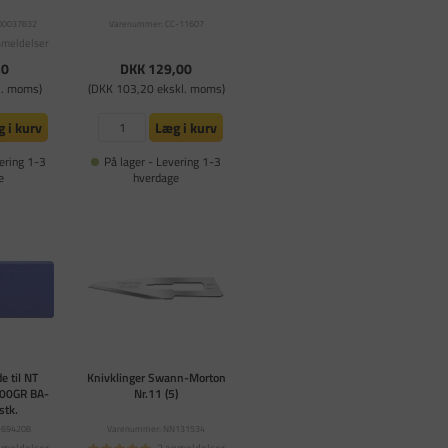
00037832
Varenummer: CC-11607
nmeldelser
20
DKK 129,00
l. moms)
(DKK 103,20 ekskl. moms)
 i kurv
Læg i kurv
ering 1-3
På lager - Levering 1-3
e
hverdage
e til NT
Knivklinger Swann-Morton
300GR BA-
Nr.11 (5)
stk.
-694208
Varenummer: NN131534
nmeldelser
2 anmeldelser