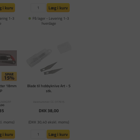
 i kurv
Læg i kurv
ering 1-3
På lager - Levering 1-3
e
hverdage
tter 18mm
Blade til hobbyknive Art - 5
RP
stk.
CL500GRP
Varenummer: CC-317615
,00
35
DKK 38,00
kl. moms)
(DKK 30,40 ekskl. moms)
 i kurv
Læg i kurv