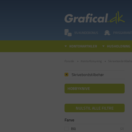
5% KUNDEBONUS
PRISGARANT
KONTORARTIKLER
HUSHOLDNING
Forside
Kontorforsyning
Skrivebordstilbeh
Skrivebordstilbehør
HOBBYKNIVE
NULSTIL ALLE FILTRE
Farve
Blå
(
2
)