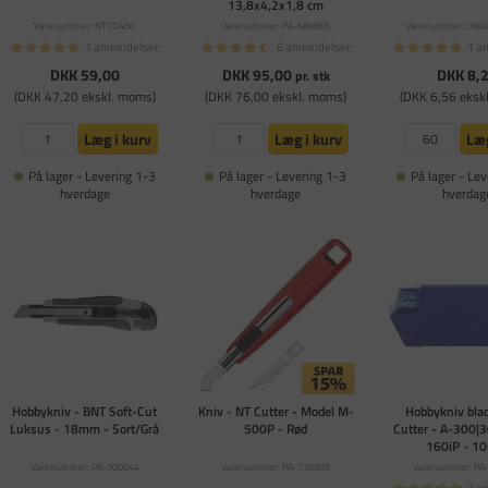
13,8x4,2x1,8 cm
Varenummer: NTCD400
Varenummer: PA-689865
Varenummer: LIN4
1 anmeldelser
6 anmeldelser
1 a
DKK 59,00
DKK 95,00
DKK 8,
pr. stk
(DKK 47,20 ekskl. moms)
(DKK 76,00 ekskl. moms)
(DKK 6,56 eksk
Læg i kurv
Læg i kurv
Læg
På lager - Levering 1-3
På lager - Levering 1-3
På lager - Lev
hverdage
hverdage
hverdag
Hobbykniv - BNT Soft-Cut
Kniv - NT Cutter - Model M-
Hobbykniv blad
Luksus - 18mm - Sort/Grå
500P - Rød
Cutter - A-300|
160iP - 10
Varenummer: PA-700644
Varenummer: PA-739905
Varenummer: PA
2 a