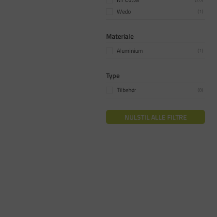
Wedo
(
1
)
Materiale
Aluminium
(
1
)
Type
Tilbehør
(
8
)
NULSTIL ALLE FILTRE