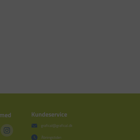
Kundeservice
 med
grafical@grafical.dk
Åbningstider: