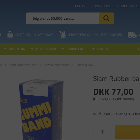
OM OS
KONTAKT OS
TILMELD NYHE
I
LEVERING 1-3 HVERDAGE
FRAGT FRA 49,- (39,- EKSKL. MOMS)
INVENTAR
IT TILBEHØR
EMBALLAGE
HOBBY
ør
Andre kontorartikler
Siam Rubber bands 500 gram Nr.64
Siam Rubber ba
DKK 77,00
(DKK 61,60 ekskl. moms)
På lager - Levering 1-3 hv