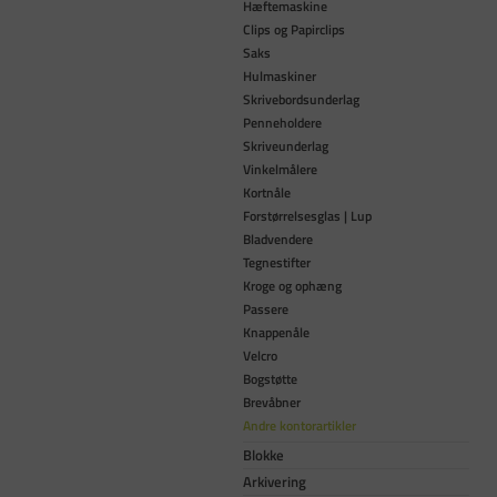
Hæftemaskine
Clips og Papirclips
Saks
Hulmaskiner
Skrivebordsunderlag
Penneholdere
Skriveunderlag
Vinkelmålere
Kortnåle
Forstørrelsesglas | Lup
Bladvendere
Tegnestifter
Kroge og ophæng
Passere
Knappenåle
Velcro
Bogstøtte
Brevåbner
Andre kontorartikler
Blokke
Arkivering