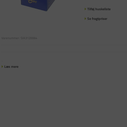
Tilføj huskeliste
Se fragtpriser
Varenummer:
SIA3120064
x
Læs mere