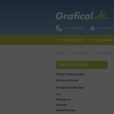
5% KUNDEBONUS
PRISGARANT
KONTORARTIKLER
HUSHOLDNING
Forside
Kontorforsyning
Skrivebordstilbeh
KONTORFORSYNING
Tilbud Kontorartikler
Skriveredskaber
Skrivebordstilbehør
Lim
Hobbyknive
Stempler
Hæfteklammer