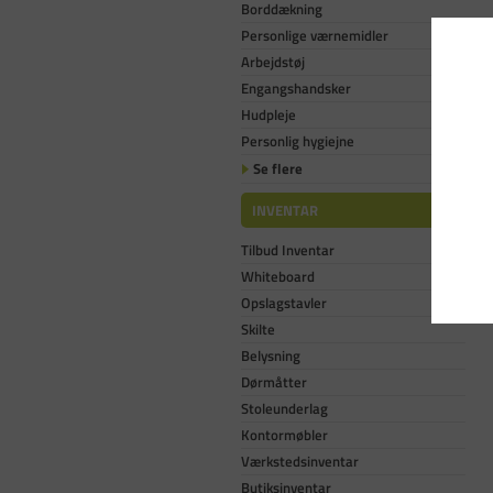
Borddækning
Personlige værnemidler
Arbejdstøj
Engangshandsker
Hudpleje
Personlig hygiejne
Se flere
INVENTAR
Tilbud Inventar
Whiteboard
Opslagstavler
Skilte
Belysning
Dørmåtter
Stoleunderlag
Kontormøbler
Værkstedsinventar
Butiksinventar