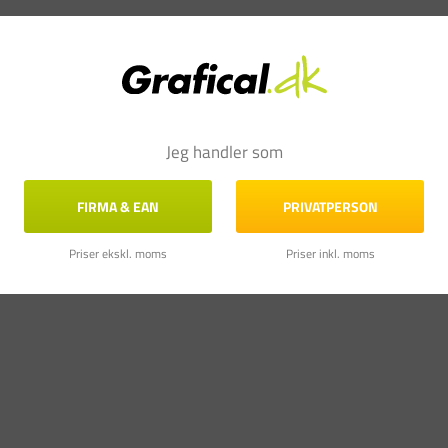
Jeg handler som
FIRMA & EAN
PRIVATPERSON
Priser ekskl. moms
Priser inkl. moms