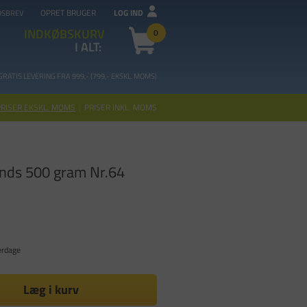
OPRET BRUGER
LOG IND
DSBREV
INDKØBSKURV
0
I ALT:
GRATIS LEVERING FRA 99
9,- (799,- EKSKL. MOMS)
PRISER EKSKL. MOMS
|
PRISER INKL. MOMS
nds 500 gram Nr.64
erdage
Læg i kurv